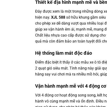
Thiết kế địa hình mạnh mẽ và bền
Đây được xem là một trong những dòng xe đ
hiện nay.
XJL 588
sở hữu khung gầm siêu k
cho phép xe dễ dàng vượt qua nhiều loại đ
giúp xe vận hành êm ái, mạnh mẽ, mang đế
Chất liệu nhựa cao cấp được sử dụng cho 
quả mà còn đảm bảo an toàn tuyệt đối cho
Hệ thống làm mát độc đáo
Điểm đặc biệt ít thấy ở các mẫu xe ô tô đi
2 quạt gió siêu mát. Tính năng này giải qu
hăng say vui chơi mà ra nhiều mồ hôi, giúp
Vận hành mạnh mẽ với 4 động cơ
Với 4 động cơ hoạt động song song, kết h
hành vô cùng mạnh mẽ và ổn định. Điều này