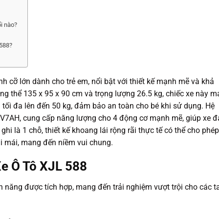
ổi nào?
 588?
h cỡ lớn dành cho trẻ em, nổi bật với thiết kế mạnh mẽ và khả
ng thể 135 x 95 x 90 cm và trọng lượng 26.5 kg, chiếc xe này 
ng tối đa lên đến 50 kg, đảm bảo an toàn cho bé khi sử dụng. Hệ
2V7AH, cung cấp năng lượng cho 4 động cơ mạnh mẽ, giúp xe đ
hi là 1 chỗ, thiết kế khoang lái rộng rãi thực tế có thể cho phép
ải mái, mang đến niềm vui chung.
Xe Ô Tô XJL 588
h năng được tích hợp, mang đến trải nghiệm vượt trội cho các t