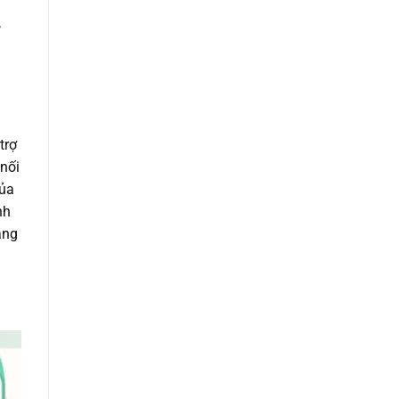
,
trợ
 nối
của
nh
ăng