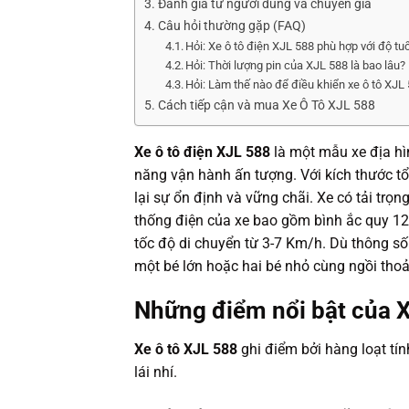
Đánh giá từ người dùng và chuyên gia
Câu hỏi thường gặp (FAQ)
Hỏi: Xe ô tô điện XJL 588 phù hợp với độ tu
Hỏi: Thời lượng pin của XJL 588 là bao lâu?
Hỏi: Làm thế nào để điều khiển xe ô tô XJL
Cách tiếp cận và mua Xe Ô Tô XJL 588
Xe ô tô điện XJL 588
là một mẫu xe địa hìn
năng vận hành ấn tượng. Với kích thước tổ
lại sự ổn định và vững chãi. Xe có tải trọ
thống điện của xe bao gồm bình ắc quy 1
tốc độ di chuyển từ 3-7 Km/h. Dù thông số g
một bé lớn hoặc hai bé nhỏ cùng ngồi tho
Những điểm nổi bật của 
Xe ô tô XJL 588
ghi điểm bởi hàng loạt tín
lái nhí.