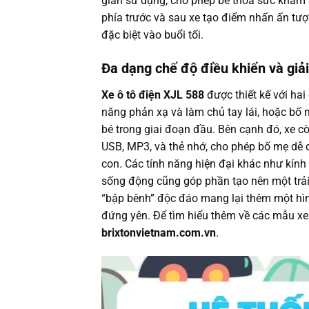
gian sử dụng, cho phép bé thỏa sức khám 
phía trước và sau xe tạo điểm nhấn ấn tượn
đặc biệt vào buổi tối.
Đa dạng chế độ điều khiển và giải 
Xe ô tô điện XJL 588
được thiết kế với hai 
năng phản xạ và làm chủ tay lái, hoặc bố 
bé trong giai đoạn đầu. Bên cạnh đó, xe cò
USB, MP3, và thẻ nhớ, cho phép bố mẹ dễ 
con. Các tính năng hiện đại khác như kính 
sống động cũng góp phần tạo nên một trải 
“bập bênh” độc đáo mang lại thêm một hình t
đứng yên. Để tìm hiểu thêm về các mẫu xe 
brixtonvietnam.com.vn
.