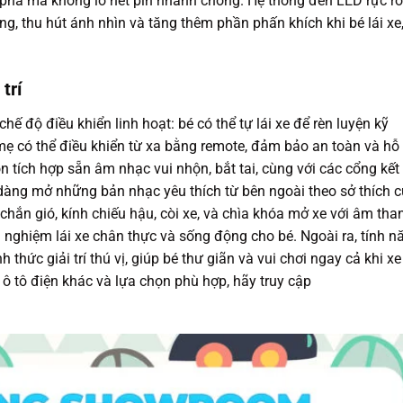
phá mà không lo hết pin nhanh chóng. Hệ thống đèn LED rực rỡ
g, thu hút ánh nhìn và tăng thêm phần phấn khích khi bé lái xe
trí
chế độ điều khiển linh hoạt: bé có thể tự lái xe để rèn luyện kỹ
mẹ có thể điều khiển từ xa bằng remote, đảm bảo an toàn và hỗ 
n tích hợp sẵn âm nhạc vui nhộn, bắt tai, cùng với các cổng kết
dàng mở những bản nhạc yêu thích từ bên ngoài theo sở thích 
chắn gió, kính chiếu hậu, còi xe, và chìa khóa mở xe với âm tha
nghiệm lái xe chân thực và sống động cho bé. Ngoài ra, tính n
hức giải trí thú vị, giúp bé thư giãn và vui chơi ngay cả khi xe
ô tô điện khác và lựa chọn phù hợp, hãy truy cập