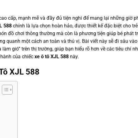
 cao cấp, mạnh mẽ và đầy đủ tiện nghi để mang lại những giờ p
JL 588
chính là lựa chọn hoàn hảo, được thiết kế đặc biệt cho trẻ
món đồ chơi thông thường mà còn là phương tiện giúp bé phát tr
g quanh một cách an toàn và thú vị. Bài viết này sẽ đi sâu vào
làm gió” trên thị trường, giúp bạn hiểu rõ hơn về các tiêu chí n
n hành của chiếc
xe ô tô XJL 588
này.
 Tô XJL 588