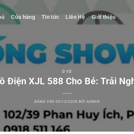
hủ
Cửa hàng
Tin tức
Liên Hệ
Giới thiệu
Ô TÔ
ô Điện XJL 588 Cho Bé: Trải Ng
ĐĂNG VÀO
03/10/2025
BỞI
ADMIN