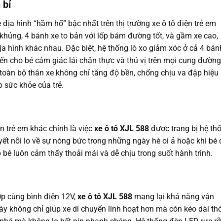
 bỉ
ịa hình “hầm hố” bậc nhất trên thị trường xe ô tô điện trẻ em
hủng, 4 bánh xe to bản với lốp bám đường tốt, và gầm xe cao,
ịa hình khác nhau. Đặc biệt, hệ thống lò xo giảm xóc ở cả 4 bán
n cho bé cảm giác lái chân thực và thú vị trên mọi cung đường
toàn bộ thân xe không chỉ tăng độ bền, chống chịu va đập hiệu
 sức khỏe của trẻ.
ện trẻ em khác chính là việc
xe ô tô XJL 588
được trang bị hệ th
yết nỗi lo về sự nóng bức trong những ngày hè oi ả hoặc khi bé
 bé luôn cảm thấy thoải mái và dễ chịu trong suốt hành trình.
ợp cùng bình điện 12V,
xe ô tô XJL 588
mang lại khả năng vận
 không chỉ giúp xe di chuyển linh hoạt hơn mà còn kéo dài thờ