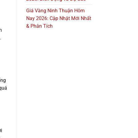
Giá Vàng Ninh Thuận Hôm
Nay 2026: Cập Nhật Mới Nhất
& Phân Tích
h
.
ống
 quá
i