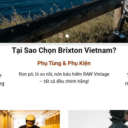
Tại Sao Chọn Brixton Vietnam?
Phụ Tùng & Phụ Kiện
Ron pô, lò xo nồi, nón bảo hiểm RAW Vintage
e
– tất cả đều chính hãng!
ng
n