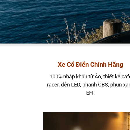
Xe Cổ Điển Chính Hãng
100% nhập khẩu từ Áo, thiết kế caf
racer, đèn LED, phanh CBS, phun xă
EFI.