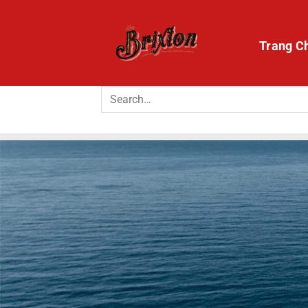
Bỏ
qua
nội
Trang C
dung