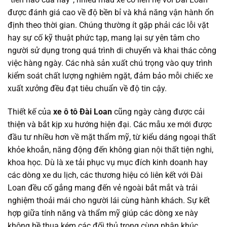
được đánh giá cao về độ bền bỉ và khả năng vận hành ổn
định theo thời gian. Chúng thường ít gặp phải các lỗi vặt
hay sự cố kỹ thuật phức tạp, mang lại sự yên tâm cho
người sử dụng trong quá trình di chuyển và khai thác công
việc hàng ngày. Các nhà sản xuất chú trọng vào quy trình
kiểm soát chất lượng nghiêm ngặt, đảm bảo mỗi chiếc xe
xuất xưởng đều đạt tiêu chuẩn về độ tin cậy.
Thiết kế của
xe ô tô Đài Loan
cũng ngày càng được cải
thiện và bắt kịp xu hướng hiện đại. Các mẫu xe mới được
đầu tư nhiều hơn về mặt thẩm mỹ, từ kiểu dáng ngoại thất
khỏe khoắn, năng động đến không gian nội thất tiện nghi,
khoa học. Dù là xe tải phục vụ mục đích kinh doanh hay
các dòng xe du lịch, các thương hiệu có liên kết với Đài
Loan đều cố gắng mang đến vẻ ngoài bắt mắt và trải
nghiệm thoải mái cho người lái cùng hành khách. Sự kết
hợp giữa tính năng và thẩm mỹ giúp các dòng xe này
không hề thua kém các đối thủ trong cùng phân khúc.