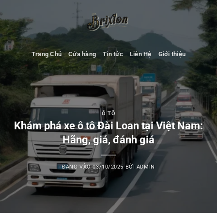
Bỏ
qua
nội
dung
Trang Chủ
Cửa hàng
Tin tức
Liên Hệ
Giới thiệu
Ô TÔ
Khám phá xe ô tô Đài Loan tại Việt Nam:
Hãng, giá, đánh giá
ĐĂNG VÀO
03/10/2025
BỞI
ADMIN