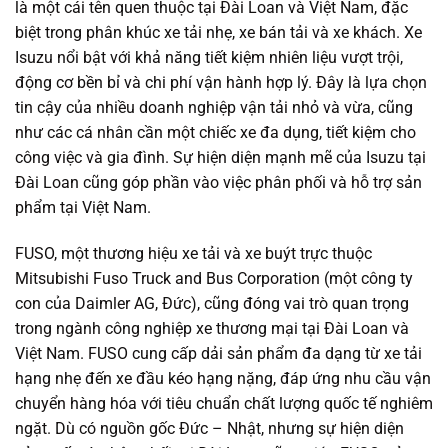
là một cái tên quen thuộc tại Đài Loan và Việt Nam, đặc
biệt trong phân khúc xe tải nhẹ, xe bán tải và xe khách. Xe
Isuzu nổi bật với khả năng tiết kiệm nhiên liệu vượt trội,
động cơ bền bỉ và chi phí vận hành hợp lý. Đây là lựa chọn
tin cậy của nhiều doanh nghiệp vận tải nhỏ và vừa, cũng
như các cá nhân cần một chiếc xe đa dụng, tiết kiệm cho
công việc và gia đình. Sự hiện diện mạnh mẽ của Isuzu tại
Đài Loan cũng góp phần vào việc phân phối và hỗ trợ sản
phẩm tại Việt Nam.
FUSO, một thương hiệu xe tải và xe buýt trực thuộc
Mitsubishi Fuso Truck and Bus Corporation (một công ty
con của Daimler AG, Đức), cũng đóng vai trò quan trọng
trong ngành công nghiệp xe thương mại tại Đài Loan và
Việt Nam. FUSO cung cấp dải sản phẩm đa dạng từ xe tải
hạng nhẹ đến xe đầu kéo hạng nặng, đáp ứng nhu cầu vận
chuyển hàng hóa với tiêu chuẩn chất lượng quốc tế nghiêm
ngặt. Dù có nguồn gốc Đức – Nhật, nhưng sự hiện diện