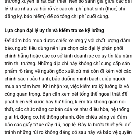
thường xuyên là rất cần thiết. Nên so sánh giá giữa các đại
lý khác nhau và hỏi rõ về các chi phí phát sinh (thuế, phí
đăng ký, bảo hiểm) để có tổng chi phí cuối cùng.
Lựa chọn đại lý uy tín và kiểm tra xe kỹ lưỡng
Để đảm bảo mua được chiếc xe ưng ý với chất lượng đảm
bảo, người tiêu dùng nên lựa chọn các đại lý phân phối
chính hãng hoặc các cơ sở kinh doanh xe có uy tín lâu năm
trên thị trường. Những địa chỉ này không chỉ cung cấp sản
phẩm rõ ràng về nguồn gốc xuất xứ mà còn đi kèm với các
chính sách bảo hành, bảo dưỡng minh bạch, giúp người
mua an tâm hơn. Khi nhận xe, việc kiểm tra kỹ lưỡng là vô
cùng quan trọng. Bạn cần xem xét tổng thể ngoại thất để
phát hiện vết xước hay hư hỏng, kiểm tra không gian nội
thất, các chức năng cơ bản của xe như điều hòa, hệ thống
giải trí, động cơ, hệ thống phanh, đèn chiếu sáng và đảm
bảo các giấy tờ xe đầy đủ, hợp lệ. Đây là bước thiết yếu để
tránh những rủi ro không đáng có sau này và bảo vệ quyền