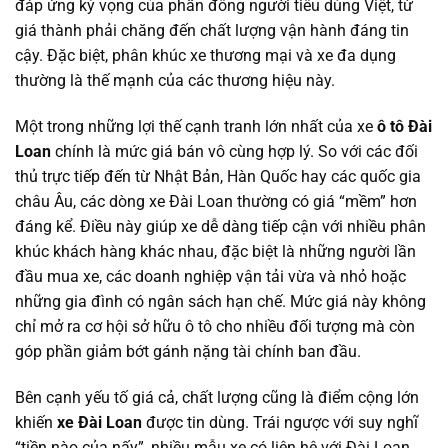
đáp ứng kỳ vọng của phần đông người tiêu dùng Việt, từ
giá thành phải chăng đến chất lượng vận hành đáng tin
cậy. Đặc biệt, phân khúc xe thương mại và xe đa dụng
thường là thế mạnh của các thương hiệu này.
Một trong những lợi thế cạnh tranh lớn nhất của xe
ô tô Đài
Loan
chính là mức giá bán vô cùng hợp lý. So với các đối
thủ trực tiếp đến từ Nhật Bản, Hàn Quốc hay các quốc gia
châu Âu, các dòng xe Đài Loan thường có giá “mềm” hơn
đáng kể. Điều này giúp xe dễ dàng tiếp cận với nhiều phân
khúc khách hàng khác nhau, đặc biệt là những người lần
đầu mua xe, các doanh nghiệp vận tải vừa và nhỏ hoặc
những gia đình có ngân sách hạn chế. Mức giá này không
chỉ mở ra cơ hội sở hữu ô tô cho nhiều đối tượng mà còn
góp phần giảm bớt gánh nặng tài chính ban đầu.
Bên cạnh yếu tố giá cả, chất lượng cũng là điểm cộng lớn
khiến
xe Đài Loan
được tin dùng. Trái ngược với suy nghĩ
“tiền nào của nấy”, nhiều mẫu xe có liên hệ với Đài Loan