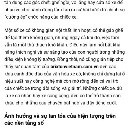
tận dụng các góc chết, ghế ngồi, vô lăng hay cửa sổ xe để
phục vụ cho hành động tắm tạo ra sự hài hước từ chính sự
“cưỡng ép” chức năng của chiếc xe.
Một số xe có không gian nội thất linh hoạt, có thể gập ghế
để tạo thêm không gian, nhưng ngay cả khi đó, việc tắm
vẫn là một thử thách khó khăn. Điều này làm nổi bật khả
năng thích nghi và sự sáng tạo của con người trong những
điều kiện không lý tưởng. Đồng thời, nó cũng gián tiếp cho
thấy sự quan tâm của
brixtonvietnam.com.vn
đến các
khía cạnh độc đáo của văn hóa xe cộ, không chỉ dừng lại ở
hiệu suất hay công nghệ mà còn mở rộng đến cả vai trò
của chiếc xe trong đời sống và giải trí. Những chiếc xe, dù
là xe cá nhân hay xe công cộng, đều có thể trở thành sân
khấu cho những câu chuyện bất ngờ và đầy tiếng cười.
Ảnh hưởng và sự lan tỏa của hiện tượng trên
các nền tảng số