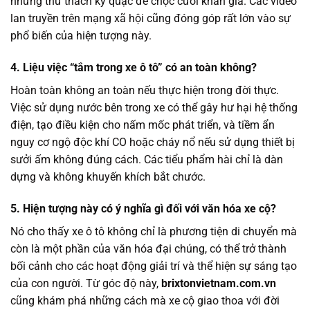
những thử thách kỳ quặc để chọc cười khán giả. Các video
lan truyền trên mạng xã hội cũng đóng góp rất lớn vào sự
phổ biến của hiện tượng này.
4. Liệu việc “tắm trong xe ô tô” có an toàn không?
Hoàn toàn không an toàn nếu thực hiện trong đời thực.
Việc sử dụng nước bên trong xe có thể gây hư hại hệ thống
điện, tạo điều kiện cho nấm mốc phát triển, và tiềm ẩn
nguy cơ ngộ độc khí CO hoặc cháy nổ nếu sử dụng thiết bị
sưởi ấm không đúng cách. Các tiểu phẩm hài chỉ là dàn
dựng và không khuyến khích bắt chước.
5. Hiện tượng này có ý nghĩa gì đối với văn hóa xe cộ?
Nó cho thấy xe ô tô không chỉ là phương tiện di chuyển mà
còn là một phần của văn hóa đại chúng, có thể trở thành
bối cảnh cho các hoạt động giải trí và thể hiện sự sáng tạo
của con người. Từ góc độ này,
brixtonvietnam.com.vn
cũng khám phá những cách mà xe cộ giao thoa với đời