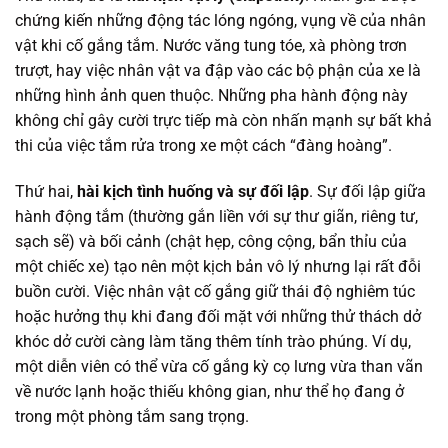
chứng kiến những động tác lóng ngóng, vụng về của nhân
vật khi cố gắng tắm. Nước văng tung tóe, xà phòng trơn
trượt, hay việc nhân vật va đập vào các bộ phận của xe là
những hình ảnh quen thuộc. Những pha hành động này
không chỉ gây cười trực tiếp mà còn nhấn mạnh sự bất khả
thi của việc tắm rửa trong xe một cách “đàng hoàng”.
Thứ hai,
hài kịch tình huống và sự đối lập
. Sự đối lập giữa
hành động tắm (thường gắn liền với sự thư giãn, riêng tư,
sạch sẽ) và bối cảnh (chật hẹp, công cộng, bẩn thỉu của
một chiếc xe) tạo nên một kịch bản vô lý nhưng lại rất đỗi
buồn cười. Việc nhân vật cố gắng giữ thái độ nghiêm túc
hoặc hưởng thụ khi đang đối mặt với những thử thách dở
khóc dở cười càng làm tăng thêm tính trào phúng. Ví dụ,
một diễn viên có thể vừa cố gắng kỳ cọ lưng vừa than vãn
về nước lạnh hoặc thiếu không gian, như thể họ đang ở
trong một phòng tắm sang trọng.