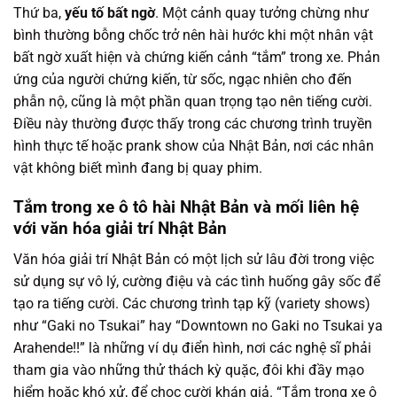
Thứ ba,
yếu tố bất ngờ
. Một cảnh quay tưởng chừng như
bình thường bỗng chốc trở nên hài hước khi một nhân vật
bất ngờ xuất hiện và chứng kiến cảnh “tắm” trong xe. Phản
ứng của người chứng kiến, từ sốc, ngạc nhiên cho đến
phẫn nộ, cũng là một phần quan trọng tạo nên tiếng cười.
Điều này thường được thấy trong các chương trình truyền
hình thực tế hoặc prank show của Nhật Bản, nơi các nhân
vật không biết mình đang bị quay phim.
Tắm trong xe ô tô hài Nhật Bản và mối liên hệ
với văn hóa giải trí Nhật Bản
Văn hóa giải trí Nhật Bản có một lịch sử lâu đời trong việc
sử dụng sự vô lý, cường điệu và các tình huống gây sốc để
tạo ra tiếng cười. Các chương trình tạp kỹ (variety shows)
như “Gaki no Tsukai” hay “Downtown no Gaki no Tsukai ya
Arahende!!” là những ví dụ điển hình, nơi các nghệ sĩ phải
tham gia vào những thử thách kỳ quặc, đôi khi đầy mạo
hiểm hoặc khó xử, để chọc cười khán giả. “Tắm trong xe ô