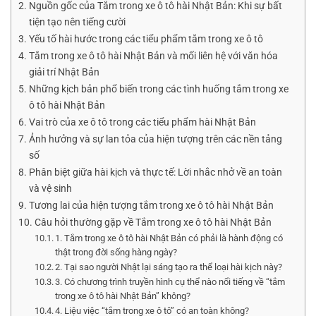
Nguồn gốc của Tắm trong xe ô tô hài Nhật Bản: Khi sự bất
tiện tạo nên tiếng cười
Yếu tố hài hước trong các tiểu phẩm tắm trong xe ô tô
Tắm trong xe ô tô hài Nhật Bản và mối liên hệ với văn hóa
giải trí Nhật Bản
Những kịch bản phổ biến trong các tình huống tắm trong xe
ô tô hài Nhật Bản
Vai trò của xe ô tô trong các tiểu phẩm hài Nhật Bản
Ảnh hưởng và sự lan tỏa của hiện tượng trên các nền tảng
số
Phân biệt giữa hài kịch và thực tế: Lời nhắc nhở về an toàn
và vệ sinh
Tương lai của hiện tượng tắm trong xe ô tô hài Nhật Bản
Câu hỏi thường gặp về Tắm trong xe ô tô hài Nhật Bản
1. Tắm trong xe ô tô hài Nhật Bản có phải là hành động có
thật trong đời sống hàng ngày?
2. Tại sao người Nhật lại sáng tạo ra thể loại hài kịch này?
3. Có chương trình truyền hình cụ thể nào nổi tiếng về “tắm
trong xe ô tô hài Nhật Bản” không?
4. Liệu việc “tắm trong xe ô tô” có an toàn không?