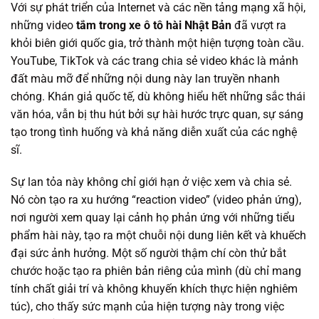
Với sự phát triển của Internet và các nền tảng mạng xã hội,
những video
tắm trong xe ô tô hài Nhật Bản
đã vượt ra
khỏi biên giới quốc gia, trở thành một hiện tượng toàn cầu.
YouTube, TikTok và các trang chia sẻ video khác là mảnh
đất màu mỡ để những nội dung này lan truyền nhanh
chóng. Khán giả quốc tế, dù không hiểu hết những sắc thái
văn hóa, vẫn bị thu hút bởi sự hài hước trực quan, sự sáng
tạo trong tình huống và khả năng diễn xuất của các nghệ
sĩ.
Sự lan tỏa này không chỉ giới hạn ở việc xem và chia sẻ.
Nó còn tạo ra xu hướng “reaction video” (video phản ứng),
nơi người xem quay lại cảnh họ phản ứng với những tiểu
phẩm hài này, tạo ra một chuỗi nội dung liên kết và khuếch
đại sức ảnh hưởng. Một số người thậm chí còn thử bắt
chước hoặc tạo ra phiên bản riêng của mình (dù chỉ mang
tính chất giải trí và không khuyến khích thực hiện nghiêm
túc), cho thấy sức mạnh của hiện tượng này trong việc