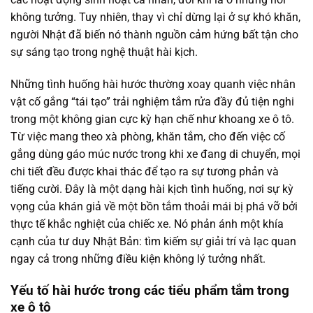
không tưởng. Tuy nhiên, thay vì chỉ dừng lại ở sự khó khăn,
người Nhật đã biến nó thành nguồn cảm hứng bất tận cho
sự sáng tạo trong nghệ thuật hài kịch.
Những tình huống hài hước thường xoay quanh việc nhân
vật cố gắng “tái tạo” trải nghiệm tắm rửa đầy đủ tiện nghi
trong một không gian cực kỳ hạn chế như khoang xe ô tô.
Từ việc mang theo xà phòng, khăn tắm, cho đến việc cố
gắng dùng gáo múc nước trong khi xe đang di chuyển, mọi
chi tiết đều được khai thác để tạo ra sự tương phản và
tiếng cười. Đây là một dạng hài kịch tình huống, nơi sự kỳ
vọng của khán giả về một bồn tắm thoải mái bị phá vỡ bởi
thực tế khắc nghiệt của chiếc xe. Nó phản ánh một khía
cạnh của tư duy Nhật Bản: tìm kiếm sự giải trí và lạc quan
ngay cả trong những điều kiện không lý tưởng nhất.
Yếu tố hài hước trong các tiểu phẩm tắm trong
xe ô tô