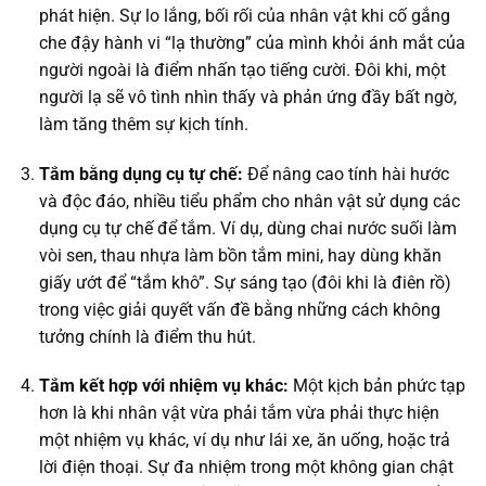
phát hiện. Sự lo lắng, bối rối của nhân vật khi cố gắng
che đậy hành vi “lạ thường” của mình khỏi ánh mắt của
người ngoài là điểm nhấn tạo tiếng cười. Đôi khi, một
người lạ sẽ vô tình nhìn thấy và phản ứng đầy bất ngờ,
làm tăng thêm sự kịch tính.
Tắm bằng dụng cụ tự chế:
Để nâng cao tính hài hước
và độc đáo, nhiều tiểu phẩm cho nhân vật sử dụng các
dụng cụ tự chế để tắm. Ví dụ, dùng chai nước suối làm
vòi sen, thau nhựa làm bồn tắm mini, hay dùng khăn
giấy ướt để “tắm khô”. Sự sáng tạo (đôi khi là điên rồ)
trong việc giải quyết vấn đề bằng những cách không
tưởng chính là điểm thu hút.
Tắm kết hợp với nhiệm vụ khác:
Một kịch bản phức tạp
hơn là khi nhân vật vừa phải tắm vừa phải thực hiện
một nhiệm vụ khác, ví dụ như lái xe, ăn uống, hoặc trả
lời điện thoại. Sự đa nhiệm trong một không gian chật