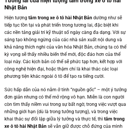
Tương lai của hiện tượng tắm trong xe ô tô hài
Nhật Bản
Hiện tượng
tắm trong xe ô tô hài Nhật Bản
dường như sẽ
tiếp tục tồn tại và phát triển trong tương lai, đặc biệt khi
các nền tảng giải trí kỹ thuật số ngày càng đa dạng. Với sự
sáng tạo không ngừng của các nhà sản xuất nội dung và
khả năng thích nghi của văn hóa Nhật Bản, chúng ta có thể
kỳ vọng sẽ thấy nhiều biến thể mới, độc đáo hơn của thể
loại này. Các kịch bản có thể sẽ phức tạp hơn, kết hợp với
công nghệ hiện đại, hoặc thậm chí là khai thác các loại
phương tiện khác ngoài ô tô để tạo ra tiếng cười.
Sức hấp dẫn của nó nằm ở tính “nguồn gốc” – một ý tưởng
đơn giản nhưng có thể mở rộng vô hạn. Miễn là con người
còn tìm thấy niềm vui trong sự bất ngờ, trong việc vượt qua
những giới hạn (dù là trong tưởng tượng), và trong việc
khai thác sự đối lập giữa lý tưởng và thực tế, thì
tắm trong
xe ô tô hài Nhật Bản
sẽ vẫn giữ được chỗ đứng của mình