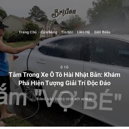
Bỏ
qua
nội
dung
Trang Chủ
Cửa hàng
Tin tức
Liên Hệ
Giới thiệu
Ô TÔ
Tắm Trong Xe Ô Tô Hài Nhật Bản: Khám
Phá Hiện Tượng Giải Trí Độc Đáo
ĐĂNG VÀO
20/02/2026
BỞI
ADMIN