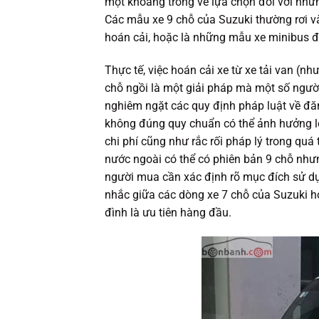
một khoảng trống về lựa chọn đối với nhữn
Các mẫu xe 9 chỗ của Suzuki thường rơi và
hoán cải, hoặc là những mẫu xe minibus đờ
Thực tế, việc hoán cải xe từ xe tải van (n
chỗ ngồi là một giải pháp mà một số người
nghiêm ngặt các quy định pháp luật về đă
không đúng quy chuẩn có thể ảnh hưởng lớ
chi phí cũng như rắc rối pháp lý trong quá
nước ngoài có thể có phiên bản 9 chỗ nhưn
người mua cần xác định rõ mục đích sử dụn
nhắc giữa các dòng xe 7 chỗ của Suzuki ho
đình là ưu tiên hàng đầu.