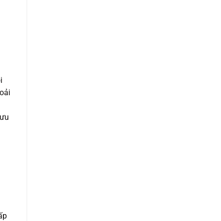
i
oải
 ưu
ấp