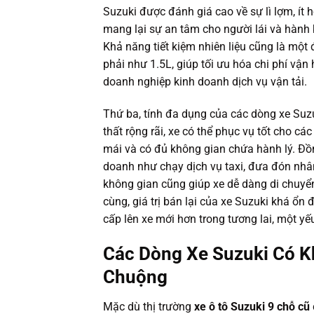
Suzuki được đánh giá cao về sự lì lợm, ít 
mang lại sự an tâm cho người lái và hành k
Khả năng tiết kiệm nhiên liệu cũng là một 
phải như 1.5L, giúp tối ưu hóa chi phí vận
doanh nghiệp kinh doanh dịch vụ vận tải.
Thứ ba, tính đa dụng của các dòng xe Suzu
thất rộng rãi, xe có thể phục vụ tốt cho c
mái và có đủ không gian chứa hành lý. Đồn
doanh như chạy dịch vụ taxi, đưa đón nhâ
không gian cũng giúp xe dễ dàng di chuyển
cùng, giá trị bán lại của xe Suzuki khá ổn đ
cấp lên xe mới hơn trong tương lai, một yếu
Các Dòng Xe Suzuki Có K
Chuộng
Mặc dù thị trường
xe ô tô Suzuki 9 chỗ cũ