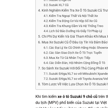
Suzuki XL7 Cũ
Kinh Nghiệm Kiểm Tra Xe Ô Tô Suzuki Cũ T
Kiểm Tra Ngoại Thất Và Nội Thất Xe
Kiểm Tra Động Cơ Và Hộp Số Xe Cũ
Kiểm Tra Khung Gầm Và Hệ Thống Treo
Lịch Sử Bảo Dưỡng Và Giấy Tờ Pháp Lý
Chi Phí Dự Kiến Và Giá Tham Khảo Khi Mua 
Mua Xe Suzuki Cũ Ở Đâu Uy Tín Và Đảm Bảo
Các Đại Lý Xe Cũ Chính Hãng Hoặc Showr
Các Sàn Giao Dịch Xe Ô Tô Trực Tuyến
Mua Xe Từ Cá Nhân Trực Tiếp
Các Diễn Đàn, Hội Nhóm Cộng Đồng Ô Tô
So Sánh Xe Suzuki Với Đối Thủ Cùng Phân K
Suzuki Ertiga/XL7 so với Mitsubishi Xpande
Suzuki Ertiga/XL7 so với Toyota Avanza/Ve
Tóm Lược Về Việc Lựa Chọn Xe Ô Tô Suzuki 
Khi tìm kiếm
xe ô tô Suzuki 9 chỗ cũ
trên t
du lịch (MPV) phổ biến của Suzuki tại Việt