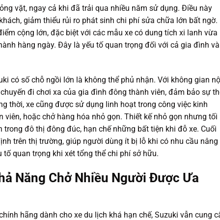
hỏng vặt, ngay cả khi đã trải qua nhiều năm sử dụng. Điều này
hách, giảm thiểu rủi ro phát sinh chi phí sửa chữa lớn bất ngờ.
điểm cộng lớn, đặc biệt với các mẫu xe có dung tích xi lanh vừa
 hành hàng ngày. Đây là yếu tố quan trọng đối với cả gia đình và
ki có số chỗ ngồi lớn là không thể phủ nhận. Với không gian nộ
ác chuyến đi chơi xa của gia đình đông thành viên, đảm bảo sự th
g thời, xe cũng được sử dụng linh hoạt trong công việc kinh
n viên, hoặc chở hàng hóa nhỏ gọn. Thiết kế nhỏ gọn nhưng tối
 trong đô thị đông đúc, hạn chế những bất tiện khi đỗ xe. Cuối
ịnh trên thị trường, giúp người dùng ít bị lỗ khi có nhu cầu nâng
 tố quan trọng khi xét tổng thể chi phí sở hữu.
hả Năng Chở Nhiều Người Được Ưa
chính hãng dành cho xe du lịch khá hạn chế, Suzuki vẫn cung c