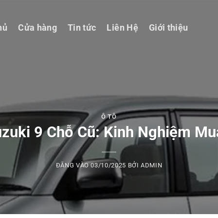
hủ
Cửa hàng
Tin tức
Liên Hệ
Giới thiệu
Ô TÔ
uzuki 9 Chỗ Cũ: Kinh Nghiệm Mu
ĐĂNG VÀO
03/10/2025
BỞI
ADMIN