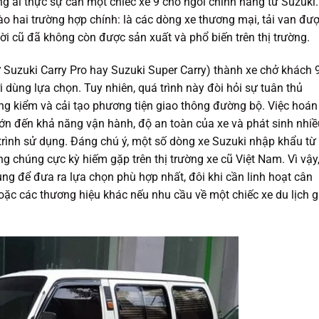
g ai thực sự cần một chiếc xe 9 chỗ ngồi chính hãng từ Suzuki.
o hai trường hợp chính: là các dòng xe thương mại, tải van đư
i cũ đã không còn được sản xuất và phổ biến trên thị trường.
hư Suzuki Carry Pro hay Suzuki Super Carry) thành xe chở khách 
 dùng lựa chọn. Tuy nhiên, quá trình này đòi hỏi sự tuân thủ
ng kiểm và cải tạo phương tiện giao thông đường bộ. Việc hoán
n đến khả năng vận hành, độ an toàn của xe và phát sinh nhiề
 trình sử dụng. Đáng chú ý, một số dòng xe Suzuki nhập khẩu từ
g chúng cực kỳ hiếm gặp trên thị trường xe cũ Việt Nam. Vì vậy
g để đưa ra lựa chọn phù hợp nhất, đôi khi cần linh hoạt cân
ặc các thương hiệu khác nếu nhu cầu về một chiếc xe du lịch g