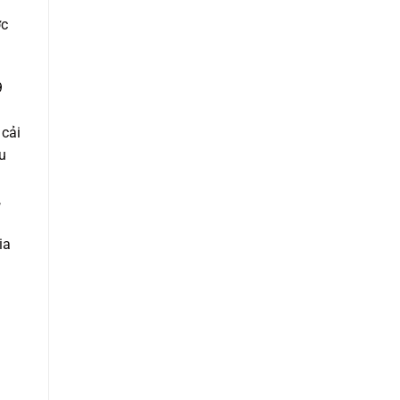
ợc
9
 cải
u
,
ia