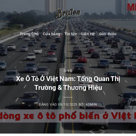
Bỏ
qua
nội
dung
Trang Chủ
Cửa hàng
Tin tức
Liên Hệ
Giới thiệu
Ô TÔ
Xe Ô Tô Ở Việt Nam: Tổng Quan Thị
Trường & Thương Hiệu
ĐĂNG VÀO
08/10/2025
BỞI
ADMIN