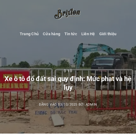
Bỏ
qua
nội
dung
Trang Chủ
Cửa hàng
Tin tức
Liên Hệ
Giới thiệu
Ô TÔ
Xe ô tô đổ đất sai quy định: Mức phạt và hệ
lụy
ĐĂNG VÀO
03/10/2025
BỞI
ADMIN