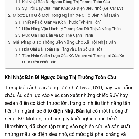
Khi Nhật Bản Đi Ngược Dòng Thị Trường Toàn Cầu
Sự Trỗi Dậy Của Phân Khúc Xe Điện Siêu Nhỏ (Kei Car EV)
Mibot: Làn Gió Mới Trong Ngành Xe Ô Tô Điện Nhật Bản
Thiết Kế Tối Giản và Kích Thước “Khiêm Tốn”
Hiệu Năng Vận Hành Lý Tưởng Cho Đô Thị và Nông Thôn
Mức Giá Hấp Dẫn và Lợi Thế Cạnh Tranh
Giải Pháp Giao Thông Bền Vững Cho Xã Hội Nhật Bản
Hóa Giải Bài Toán Hạ Tầng và Dân Số Già Hóa
Tầm Nhìn Chiến Lược Của KG Motors và Tương Lai Của Xe
Ô Tô Điện Nhật Bản
Khi Nhật Bản Đi Ngược Dòng Thị Trường Toàn Cầu
Trong bối cảnh các “ông lớn” như Tesla, BYD, hay các hãng
châu Âu dồn lực vào việc sản xuất những chiếc SUV hay
sedan điện có kích thước lớn, trang bị nhiều tính năng tân
tiến, thì ngành
xe ô tô điện Nhật Bản
lại có một hướng đi
riêng. KG Motors, một công ty khởi nghiệp non trẻ ở
Hiroshima, đã chọn tập trung vào nghiên cứu và sản xuất
những mẫu xe điện siêu nhỏ, có mức giá phải chăng và