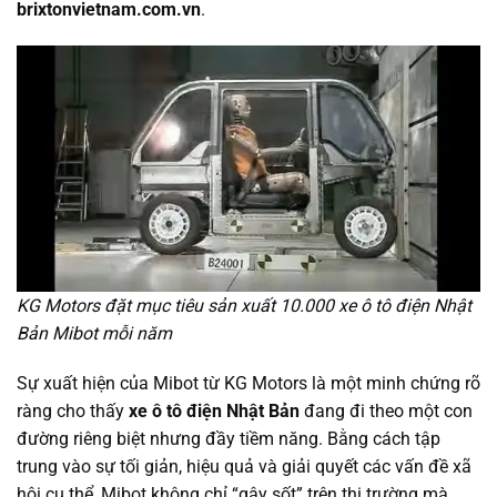
brixtonvietnam.com.vn
.
KG Motors đặt mục tiêu sản xuất 10.000 xe ô tô điện Nhật
Bản Mibot mỗi năm
Sự xuất hiện của Mibot từ KG Motors là một minh chứng rõ
ràng cho thấy
xe ô tô điện Nhật Bản
đang đi theo một con
đường riêng biệt nhưng đầy tiềm năng. Bằng cách tập
trung vào sự tối giản, hiệu quả và giải quyết các vấn đề xã
hội cụ thể, Mibot không chỉ “gây sốt” trên thị trường mà