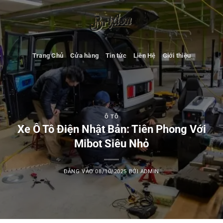
Bỏ
qua
nội
dung
Trang Chủ
Cửa hàng
Tin tức
Liên Hệ
Giới thiệu
Ô TÔ
Xe Ô Tô Điện Nhật Bản: Tiên Phong Với
Mibot Siêu Nhỏ
ĐĂNG VÀO
08/10/2025
BỞI
ADMIN