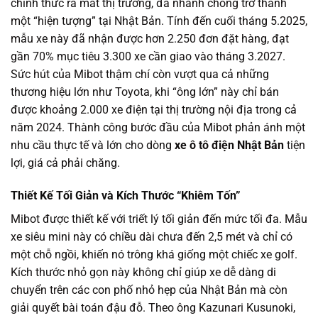
chính thức ra mắt thị trường, đã nhanh chóng trở thành
một “hiện tượng” tại Nhật Bản. Tính đến cuối tháng 5.2025,
mẫu xe này đã nhận được hơn 2.250 đơn đặt hàng, đạt
gần 70% mục tiêu 3.300 xe cần giao vào tháng 3.2027.
Sức hút của Mibot thậm chí còn vượt qua cả những
thương hiệu lớn như Toyota, khi “ông lớn” này chỉ bán
được khoảng 2.000 xe điện tại thị trường nội địa trong cả
năm 2024. Thành công bước đầu của Mibot phản ánh một
nhu cầu thực tế và lớn cho dòng
xe ô tô điện Nhật Bản
tiện
lợi, giá cả phải chăng.
Thiết Kế Tối Giản và Kích Thước “Khiêm Tốn”
Mibot được thiết kế với triết lý tối giản đến mức tối đa. Mẫu
xe siêu mini này có chiều dài chưa đến 2,5 mét và chỉ có
một chỗ ngồi, khiến nó trông khá giống một chiếc xe golf.
Kích thước nhỏ gọn này không chỉ giúp xe dễ dàng di
chuyển trên các con phố nhỏ hẹp của Nhật Bản mà còn
giải quyết bài toán đậu đỗ. Theo ông Kazunari Kusunoki,