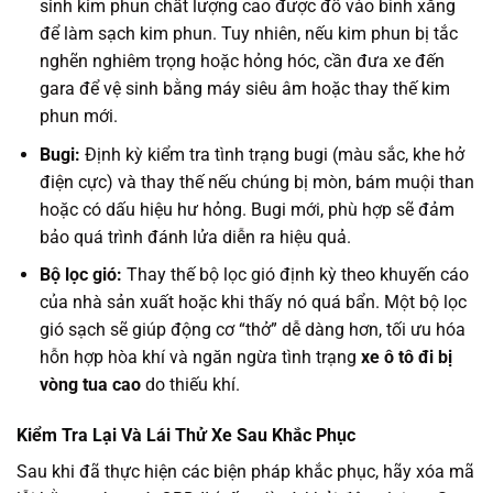
sinh kim phun chất lượng cao được đổ vào bình xăng
để làm sạch kim phun. Tuy nhiên, nếu kim phun bị tắc
nghẽn nghiêm trọng hoặc hỏng hóc, cần đưa xe đến
gara để vệ sinh bằng máy siêu âm hoặc thay thế kim
phun mới.
Bugi:
Định kỳ kiểm tra tình trạng bugi (màu sắc, khe hở
điện cực) và thay thế nếu chúng bị mòn, bám muội than
hoặc có dấu hiệu hư hỏng. Bugi mới, phù hợp sẽ đảm
bảo quá trình đánh lửa diễn ra hiệu quả.
Bộ lọc gió:
Thay thế bộ lọc gió định kỳ theo khuyến cáo
của nhà sản xuất hoặc khi thấy nó quá bẩn. Một bộ lọc
gió sạch sẽ giúp động cơ “thở” dễ dàng hơn, tối ưu hóa
hỗn hợp hòa khí và ngăn ngừa tình trạng
xe ô tô đi bị
vòng tua cao
do thiếu khí.
Kiểm Tra Lại Và Lái Thử Xe Sau Khắc Phục
Sau khi đã thực hiện các biện pháp khắc phục, hãy xóa mã