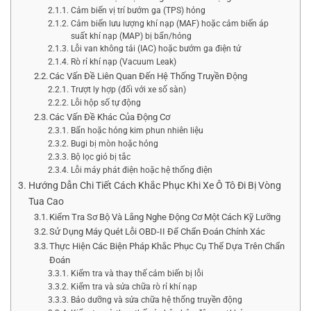
Cảm biến vị trí bướm ga (TPS) hỏng
Cảm biến lưu lượng khí nạp (MAF) hoặc cảm biến áp
suất khí nạp (MAP) bị bẩn/hỏng
Lỗi van không tải (IAC) hoặc bướm ga điện tử
Rò rỉ khí nạp (Vacuum Leak)
Các Vấn Đề Liên Quan Đến Hệ Thống Truyền Động
Trượt ly hợp (đối với xe số sàn)
Lỗi hộp số tự động
Các Vấn Đề Khác Của Động Cơ
Bẩn hoặc hỏng kim phun nhiên liệu
Bugi bị mòn hoặc hỏng
Bộ lọc gió bị tắc
Lỗi máy phát điện hoặc hệ thống điện
Hướng Dẫn Chi Tiết Cách Khắc Phục Khi Xe Ô Tô Đi Bị Vòng
Tua Cao
Kiểm Tra Sơ Bộ Và Lắng Nghe Động Cơ Một Cách Kỹ Lưỡng
Sử Dụng Máy Quét Lỗi OBD-II Để Chẩn Đoán Chính Xác
Thực Hiện Các Biện Pháp Khắc Phục Cụ Thể Dựa Trên Chẩn
Đoán
Kiểm tra và thay thế cảm biến bị lỗi
Kiểm tra và sửa chữa rò rỉ khí nạp
Bảo dưỡng và sửa chữa hệ thống truyền động