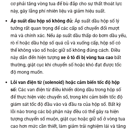
cơ phải tăng vòng tua để bù đắp cho sự thất thoát lực
này, gây lãng phí nhiên liệu và giảm hiệu suất.
Áp suất dầu hộp số không đủ:
Áp suất dầu hộp số lý
tưởng rất quan trọng để các cấp số chuyển đổi mượt
mà và chính xác. Nếu áp suất dầu thấp do bơm dầu yếu,
rò rỉ hoặc dầu hộp số quá cũ và xuống cấp, hộp số có
thể không vào số hoặc giữ số không đúng cách. Điều
này dẫn đến hiện tượng
xe ô tô đi bị vòng tua cao
bất
thường, giật cục khi chuyển số hoặc khó đạt được tốc
độ mong muốn.
Lỗi van điện từ (solenoid) hoặc cảm biến tốc độ hộp
số:
Các van điện từ điều khiển dòng dầu trong hộp số
để thực hiện việc chuyển số, trong khi cảm biến tốc độ
giám sát tốc độ đầu vào và đầu ra của hộp số. Bất kỳ
lỗi nào trong các bộ phận này đều có thể gây ra hiện
tượng chuyển số muộn, giật cục hoặc giữ số ở vòng tua
cao hơn mức cần thiết, làm giảm trải nghiệm lái và tăng