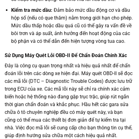
Kiểm tra mức dầu:
Đảm bảo mức dầu động cơ và dầu
hộp số (nếu có que thăm) nằm trong giới hạn cho phép.
Mức dầu thấp hoặc dầu quá cũ có thể gây ra vấn đề về
bôi trơn và áp suất, ảnh hưởng đến hoạt động của các
bộ phận và có thể dẫn đến hiện tượng vòng tua cao.
Sử Dụng Máy Quét Lỗi OBD-II Để Chẩn Đoán Chính Xác
Đây là công cụ quan trọng nhất và hiệu quả nhất để chẩn
đoán lỗi trên các dòng xe hiện đại. Máy quét OBD-II sẽ đọc
các mã lỗi (DTC – Diagnostic Trouble Codes) được lưu trữ
trong ECU của xe. Các mã lỗi này sẽ chỉ ra chính xác cảm
biến hoặc hệ thống nào đang gặp trục trặc, giúp rút ngắn
thời gian chẩn đoán và khắc phục. Hầu hết các gara sửa
chữa ô tô chuyên nghiệp đều có máy quét này, và bạn
cũng có thể mua các thiết bị đơn giản để tự kiểm tra tại
nhà. Việc đọc mã lỗi sẽ cung cấp cho bạn thông tin cụ thể,
giúp định hướng sửa chữa một cách hiệu quả nhất.