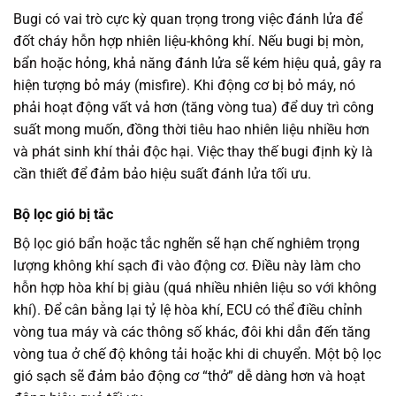
Bugi có vai trò cực kỳ quan trọng trong việc đánh lửa để
đốt cháy hỗn hợp nhiên liệu-không khí. Nếu bugi bị mòn,
bẩn hoặc hỏng, khả năng đánh lửa sẽ kém hiệu quả, gây ra
hiện tượng bỏ máy (misfire). Khi động cơ bị bỏ máy, nó
phải hoạt động vất vả hơn (tăng vòng tua) để duy trì công
suất mong muốn, đồng thời tiêu hao nhiên liệu nhiều hơn
và phát sinh khí thải độc hại. Việc thay thế bugi định kỳ là
cần thiết để đảm bảo hiệu suất đánh lửa tối ưu.
Bộ lọc gió bị tắc
Bộ lọc gió bẩn hoặc tắc nghẽn sẽ hạn chế nghiêm trọng
lượng không khí sạch đi vào động cơ. Điều này làm cho
hỗn hợp hòa khí bị giàu (quá nhiều nhiên liệu so với không
khí). Để cân bằng lại tỷ lệ hòa khí, ECU có thể điều chỉnh
vòng tua máy và các thông số khác, đôi khi dẫn đến tăng
vòng tua ở chế độ không tải hoặc khi di chuyển. Một bộ lọc
gió sạch sẽ đảm bảo động cơ “thở” dễ dàng hơn và hoạt