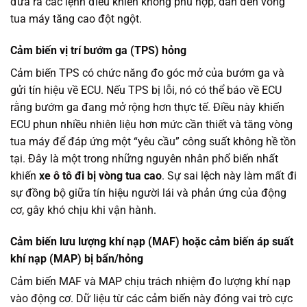
đưa ra các lệnh điều khiển không phù hợp, dẫn đến vòng
tua máy tăng cao đột ngột.
Cảm biến vị trí bướm ga (TPS) hỏng
Cảm biến TPS có chức năng đo góc mở của bướm ga và
gửi tín hiệu về ECU. Nếu TPS bị lỗi, nó có thể báo về ECU
rằng bướm ga đang mở rộng hơn thực tế. Điều này khiến
ECU phun nhiều nhiên liệu hơn mức cần thiết và tăng vòng
tua máy để đáp ứng một “yêu cầu” công suất không hề tồn
tại. Đây là một trong những nguyên nhân phổ biến nhất
khiến
xe ô tô đi bị vòng tua cao
. Sự sai lệch này làm mất đi
sự đồng bộ giữa tín hiệu người lái và phản ứng của động
cơ, gây khó chịu khi vận hành.
Cảm biến lưu lượng khí nạp (MAF) hoặc cảm biến áp suất
khí nạp (MAP) bị bẩn/hỏng
Cảm biến MAF và MAP chịu trách nhiệm đo lượng khí nạp
vào động cơ. Dữ liệu từ các cảm biến này đóng vai trò cực