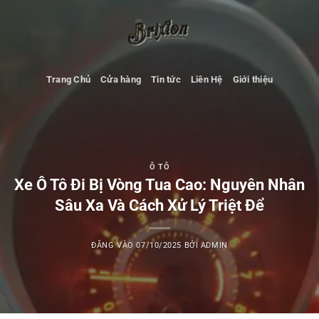
Bỏ
qua
nội
dung
Trang Chủ
Cửa hàng
Tin tức
Liên Hệ
Giới thiệu
Ô TÔ
Xe Ô Tô Đi Bị Vòng Tua Cao: Nguyên Nhân
Sâu Xa Và Cách Xử Lý Triệt Để
ĐĂNG VÀO
07/10/2025
BỞI
ADMIN