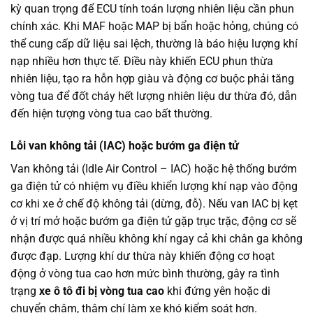
kỳ quan trọng để ECU tính toán lượng nhiên liệu cần phun
chính xác. Khi MAF hoặc MAP bị bẩn hoặc hỏng, chúng có
thể cung cấp dữ liệu sai lệch, thường là báo hiệu lượng khí
nạp nhiều hơn thực tế. Điều này khiến ECU phun thừa
nhiên liệu, tạo ra hỗn hợp giàu và động cơ buộc phải tăng
vòng tua để đốt cháy hết lượng nhiên liệu dư thừa đó, dẫn
đến hiện tượng vòng tua cao bất thường.
Lỗi van không tải (IAC) hoặc bướm ga điện tử
Van không tải (Idle Air Control – IAC) hoặc hệ thống bướm
ga điện tử có nhiệm vụ điều khiển lượng khí nạp vào động
cơ khi xe ở chế độ không tải (dừng, đỗ). Nếu van IAC bị kẹt
ở vị trí mở hoặc bướm ga điện tử gặp trục trặc, động cơ sẽ
nhận được quá nhiều không khí ngay cả khi chân ga không
được đạp. Lượng khí dư thừa này khiến động cơ hoạt
động ở vòng tua cao hơn mức bình thường, gây ra tình
trạng
xe ô tô đi bị vòng tua cao
khi đứng yên hoặc di
chuyển chậm, thậm chí làm xe khó kiểm soát hơn.