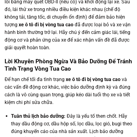
lỗi bằng máy quét OBD-II (nếu có) và khởi động lại xe. Sau
đó, lái thử xe trong nhiều điều kiện khác nhau (chế độ
không tải, tăng tốc, di chuyển ổn định) để đảm bảo hiện
tượng
xe ô tô đi bị vòng tua cao
đã được loại bỏ và xe vận
hành bình thường trở lại. Hãy chú ý đến cảm giác lái, tiếng
động cơ và phản ứng của xe để xác nhận vấn đề đã được
giải quyết hoàn toàn.
Lời Khuyên Phòng Ngừa Và Bảo Dưỡng Để Tránh
Tình Trạng Vòng Tua Cao
Để hạn chế tối đa tình trạng
xe ô tô đi bị vòng tua cao
và
các vấn đề động cơ khác, việc bảo dưỡng định kỳ và đúng
cách là vô cùng quan trọng, giúp kéo dài tuổi thọ xe và tiết
kiệm chi phí sửa chữa.
Tuân thủ lịch bảo dưỡng:
Đây là yếu tố then chốt. Hãy
thay dầu động cơ, dầu hộp số, lọc dầu, lọc gió, bugi theo
đúng khuyến cáo của nhà sản xuất. Lịch bảo dưỡng