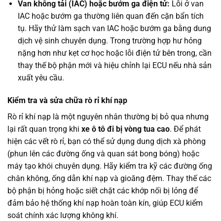
Van không tải (IAC) hoặc bướm ga điện tử:
Lỗi ở van
IAC hoặc bướm ga thường liên quan đến cặn bẩn tích
tụ. Hãy thử làm sạch van IAC hoặc bướm ga bằng dung
dịch vệ sinh chuyên dụng. Trong trường hợp hư hỏng
nặng hơn như kẹt cơ học hoặc lỗi điện tử bên trong, cần
thay thế bộ phận mới và hiệu chỉnh lại ECU nếu nhà sản
xuất yêu cầu.
Kiểm tra và sửa chữa rò rỉ khí nạp
Rò rỉ khí nạp là một nguyên nhân thường bị bỏ qua nhưng
lại rất quan trọng khi
xe ô tô đi bị vòng tua cao
. Để phát
hiện các vết rò rỉ, bạn có thể sử dụng dung dịch xà phòng
(phun lên các đường ống và quan sát bong bóng) hoặc
máy tạo khói chuyên dụng. Hãy kiểm tra kỹ các đường ống
chân không, ống dẫn khí nạp và gioăng đệm. Thay thế các
bộ phận bị hỏng hoặc siết chặt các khớp nối bị lỏng để
đảm bảo hệ thống khí nạp hoàn toàn kín, giúp ECU kiểm
soát chính xác lượng không khí.