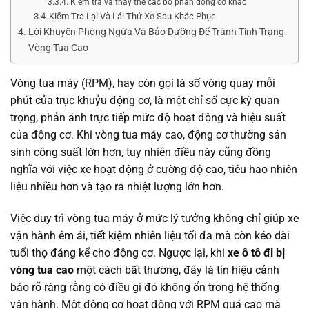
Kiểm tra và thay thế các bộ phận động cơ khác
Kiểm Tra Lại Và Lái Thử Xe Sau Khắc Phục
Lời Khuyên Phòng Ngừa Và Bảo Dưỡng Để Tránh Tình Trạng
Vòng Tua Cao
Vòng tua máy (RPM), hay còn gọi là số vòng quay mỗi
phút của trục khuỷu động cơ, là một chỉ số cực kỳ quan
trọng, phản ánh trực tiếp mức độ hoạt động và hiệu suất
của động cơ. Khi vòng tua máy cao, động cơ thường sản
sinh công suất lớn hơn, tuy nhiên điều này cũng đồng
nghĩa với việc xe hoạt động ở cường độ cao, tiêu hao nhiên
liệu nhiều hơn và tạo ra nhiệt lượng lớn hơn.
Việc duy trì vòng tua máy ở mức lý tưởng không chỉ giúp xe
vận hành êm ái, tiết kiệm nhiên liệu tối đa mà còn kéo dài
tuổi thọ đáng kể cho động cơ. Ngược lại, khi
xe ô tô đi bị
vòng tua cao
một cách bất thường, đây là tín hiệu cảnh
báo rõ ràng rằng có điều gì đó không ổn trong hệ thống
vận hành. Một động cơ hoạt động với RPM quá cao mà