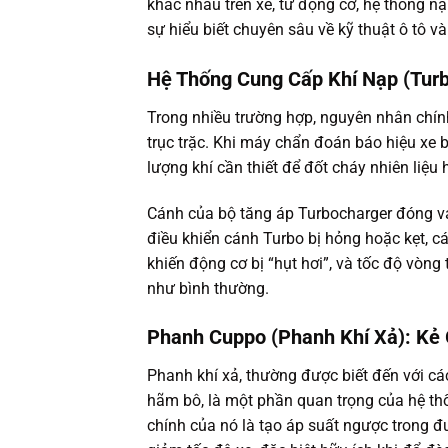
khác nhau trên xe, từ động cơ, hệ thống n
sự hiểu biết chuyên sâu về kỹ thuật ô tô và
Hệ Thống Cung Cấp Khí Nạp (Tur
Trong nhiều trường hợp, nguyên nhân chính
trục trặc. Khi máy chẩn đoán báo hiệu xe b
lượng khí cần thiết để đốt cháy nhiên liệu
Cánh của bộ tăng áp Turbocharger đóng vai
điều khiển cánh Turbo bị hỏng hoặc kẹt, c
khiến động cơ bị “hụt hơi”, và tốc độ vòng
như bình thường.
Phanh Cuppo (Phanh Khí Xả): Kẻ
Phanh khí xả, thường được biết đến với c
hãm bô, là một phần quan trọng của hệ thố
chính của nó là tạo áp suất ngược trong 