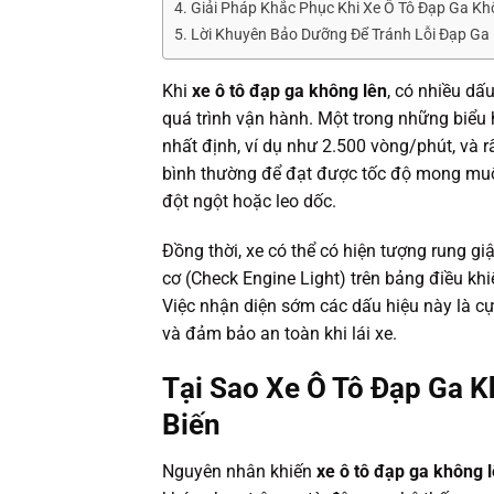
Giải Pháp Khắc Phục Khi Xe Ô Tô Đạp Ga Kh
Lời Khuyên Bảo Dưỡng Để Tránh Lỗi Đạp Ga
Khi
xe ô tô đạp ga không lên
, có nhiều dấ
quá trình vận hành. Một trong những biểu 
nhất định, ví dụ như 2.500 vòng/phút, và r
bình thường để đạt được tốc độ mong muốn,
đột ngột hoặc leo dốc.
Đồng thời, xe có thể có hiện tượng rung gi
cơ (Check Engine Light) trên bảng điều khi
Việc nhận diện sớm các dấu hiệu này là 
và đảm bảo an toàn khi lái xe.
Tại Sao Xe Ô Tô Đạp Ga
Biến
Nguyên nhân khiến
xe ô tô đạp ga không 