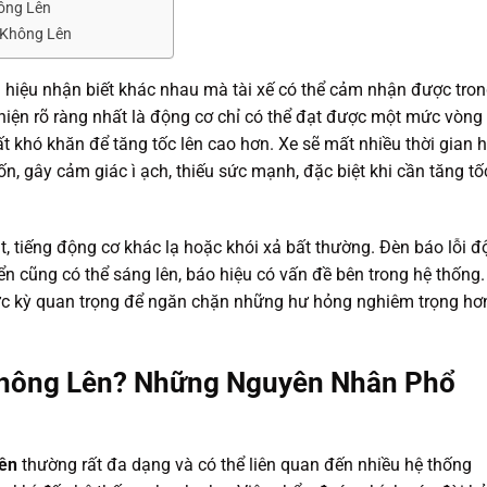
ông Lên
 Không Lên
u hiệu nhận biết khác nhau mà tài xế có thể cảm nhận được tro
hiện rõ ràng nhất là động cơ chỉ có thể đạt được một mức vòng
ất khó khăn để tăng tốc lên cao hơn. Xe sẽ mất nhiều thời gian 
 gây cảm giác ì ạch, thiếu sức mạnh, đặc biệt khi cần tăng tố
ật, tiếng động cơ khác lạ hoặc khói xả bất thường. Đèn báo lỗi 
ển cũng có thể sáng lên, báo hiệu có vấn đề bên trong hệ thống.
cực kỳ quan trọng để ngăn chặn những hư hỏng nghiêm trọng hơ
 Không Lên? Những Nguyên Nhân Phổ
lên
thường rất đa dạng và có thể liên quan đến nhiều hệ thống