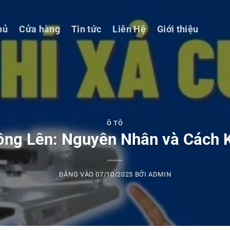
hủ
Cửa hàng
Tin tức
Liên Hệ
Giới thiệu
Ô TÔ
ông Lên: Nguyên Nhân và Cách 
ĐĂNG VÀO
07/10/2025
BỞI
ADMIN