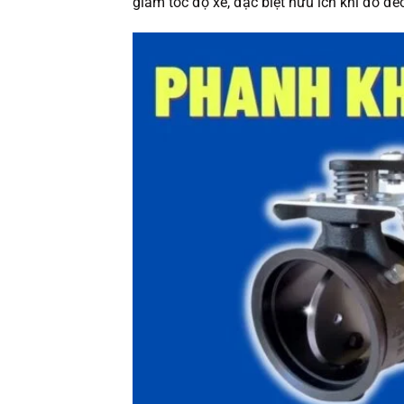
giảm tốc độ xe, đặc biệt hữu ích khi đổ đ