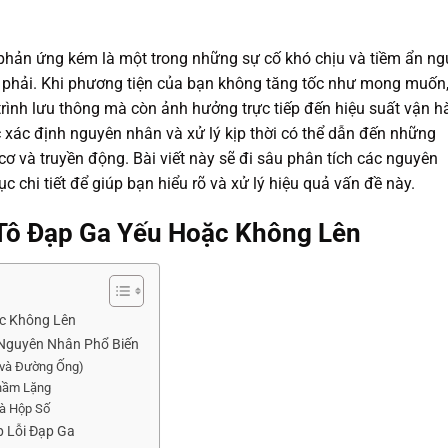
hản ứng kém là một trong những sự cố khó chịu và tiềm ẩn ng
p phải. Khi phương tiện của bạn không tăng tốc như mong muốn
 trình lưu thông mà còn ảnh hưởng trực tiếp đến hiệu suất vận 
c xác định nguyên nhân và xử lý kịp thời có thể dẫn đến những
 và truyền động. Bài viết này sẽ đi sâu phân tích các nguyên
c chi tiết để giúp bạn hiểu rõ và xử lý hiệu quả vấn đề này.
 Tô Đạp Ga Yếu Hoặc Không Lên
ặc Không Lên
 Nguyên Nhân Phổ Biến
 và Đường Ống)
Thầm Lặng
và Hộp Số
p Lỗi Đạp Ga