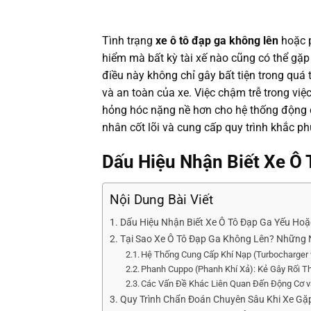
Tình trạng
xe ô tô đạp ga không lên
hoặc p
hiểm mà bất kỳ tài xế nào cũng có thể gặ
điều này không chỉ gây bất tiện trong quá
và an toàn của xe. Việc chậm trễ trong việ
hỏng hóc nặng nề hơn cho hệ thống động cơ
nhân cốt lõi và cung cấp quy trình khắc phụ
Dấu Hiệu Nhận Biết Xe Ô
Nội Dung Bài Viết
Dấu Hiệu Nhận Biết Xe Ô Tô Đạp Ga Yếu Ho
Tại Sao Xe Ô Tô Đạp Ga Không Lên? Những
Hệ Thống Cung Cấp Khí Nạp (Turbocharger
Phanh Cuppo (Phanh Khí Xả): Kẻ Gây Rối 
Các Vấn Đề Khác Liên Quan Đến Động Cơ 
Quy Trình Chẩn Đoán Chuyên Sâu Khi Xe Gặ