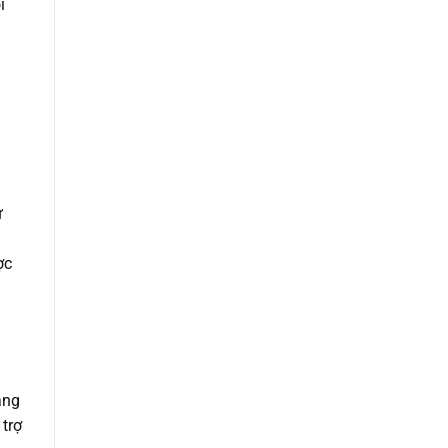
i
ừ
ợc
ăng
trợ