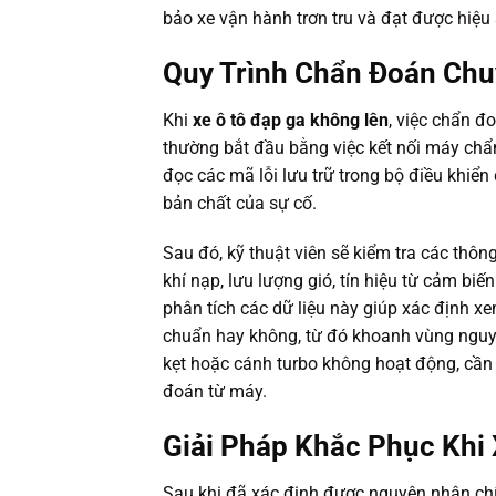
bảo xe vận hành trơn tru và đạt được hiệu 
Quy Trình Chẩn Đoán Chu
Khi
xe ô tô đạp ga không lên
, việc chẩn đ
thường bắt đầu bằng việc kết nối máy chẩ
đọc các mã lỗi lưu trữ trong bộ điều khiể
bản chất của sự cố.
Sau đó, kỹ thuật viên sẽ kiểm tra các thô
khí nạp, lưu lượng gió, tín hiệu từ cảm biế
phân tích các dữ liệu này giúp xác định xe
chuẩn hay không, từ đó khoanh vùng nguy
kẹt hoặc cánh turbo không hoạt động, cần 
đoán từ máy.
Giải Pháp Khắc Phục Khi
Sau khi đã xác định được nguyên nhân chí