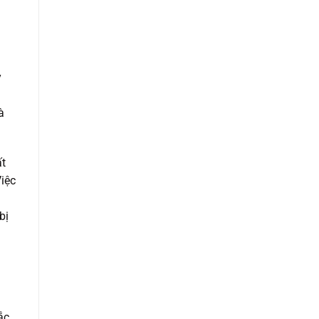
y
à
ất
Việc
bị
n
ắc