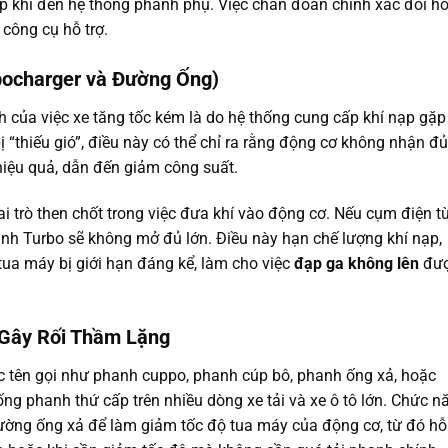
ạp khí đến hệ thống phanh phụ. Việc chẩn đoán chính xác đòi hỏ
 công cụ hỗ trợ.
bocharger và Đường Ống)
 của việc xe tăng tốc kém là do hệ thống cung cấp khí nạp gặp
ị “thiếu gió”, điều này có thể chỉ ra rằng động cơ không nhận đủ
 hiệu quả, dẫn đến giảm công suất.
 trò then chốt trong việc đưa khí vào động cơ. Nếu cụm điện t
ánh Turbo sẽ không mở đủ lớn. Điều này hạn chế lượng khí nạp,
 tua máy bị giới hạn đáng kể, làm cho việc
đạp ga không lên
đư
 Gây Rối Thầm Lặng
ác tên gọi như phanh cuppo, phanh cúp bô, phanh ống xả, hoặc
ng phanh thứ cấp trên nhiều dòng xe tải và xe ô tô lớn. Chức n
đường ống xả để làm giảm tốc độ tua máy của động cơ, từ đó hỗ 