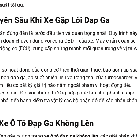
suất tối ưu.
yên Sâu Khi Xe Gặp Lỗi Đạp Ga
oán đúng đắn là bước đầu tiên và quan trọng nhất. Quy trình nà
n đoán chuyên dụng với cổng OBD-II của xe. Máy chẩn đoán sẽ
n động cơ (ECU), cung cấp những manh mối quan trọng về vị trí v
ng số hoạt động của động cơ theo thời gian thực, bao gồm áp su
n bàn đạp ga, áp suất nhiên liệu và trạng thái của turbocharger. 
m liệu có bất kỳ giá trị nào nằm ngoài phạm vi hoạt động tiêu
ên nhân. Đối với những trường hợp phức tạp như phanh cuppo 
phải tiến hành kiểm tra vật lý các bộ phận đó để xác nhận chẩ
 Xe Ô Tô Đạp Ga Không Lên
nh gây ra tình trạng
xe ô tô đạp ga không lên
, các giải pháp kh