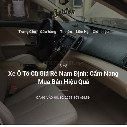
Bỏ
qua
nội
dung
Trang Chủ
Cửa hàng
Tin tức
Liên Hệ
Giới thiệu
Ô TÔ
Xe Ô Tô Cũ Giá Rẻ Nam Định: Cẩm Nang
Mua Bán Hiệu Quả
ĐĂNG VÀO
08/10/2025
BỞI
ADMIN