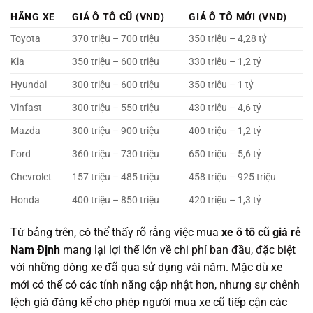
HÃNG XE
GIÁ Ô TÔ CŨ (VND)
GIÁ Ô TÔ MỚI (VND)
Toyota
370 triệu – 700 triệu
350 triệu – 4,28 tỷ
Kia
350 triệu – 600 triệu
330 triệu – 1,2 tỷ
Hyundai
300 triệu – 600 triệu
350 triệu – 1 tỷ
Vinfast
300 triệu – 550 triệu
430 triệu – 4,6 tỷ
Mazda
300 triệu – 900 triệu
400 triệu – 1,2 tỷ
Ford
360 triệu – 730 triệu
650 triệu – 5,6 tỷ
Chevrolet
157 triệu – 485 triệu
458 triệu – 925 triệu
Honda
400 triệu – 850 triệu
420 triệu – 1,3 tỷ
Từ bảng trên, có thể thấy rõ rằng việc mua
xe ô tô cũ giá rẻ
Nam Định
mang lại lợi thế lớn về chi phí ban đầu, đặc biệt
với những dòng xe đã qua sử dụng vài năm. Mặc dù xe
mới có thể có các tính năng cập nhật hơn, nhưng sự chênh
lệch giá đáng kể cho phép người mua xe cũ tiếp cận các