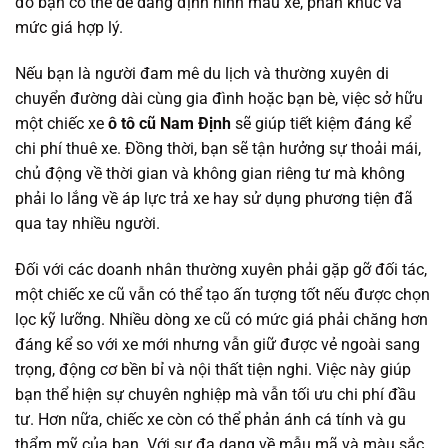
đó bạn có thể dễ dàng định hình mẫu xe, phân khúc và
mức giá hợp lý.
Nếu bạn là người đam mê du lịch và thường xuyên di
chuyển đường dài cùng gia đình hoặc bạn bè, việc sở hữu
một chiếc xe
ô tô cũ Nam Định
sẽ giúp tiết kiệm đáng kể
chi phí thuê xe. Đồng thời, bạn sẽ tận hưởng sự thoải mái,
chủ động về thời gian và không gian riêng tư mà không
phải lo lắng về áp lực trả xe hay sử dụng phương tiện đã
qua tay nhiều người.
Đối với các doanh nhân thường xuyên phải gặp gỡ đối tác,
một chiếc xe cũ vẫn có thể tạo ấn tượng tốt nếu được chọn
lọc kỹ lưỡng. Nhiều dòng xe cũ có mức giá phải chăng hơn
đáng kể so với xe mới nhưng vẫn giữ được vẻ ngoài sang
trọng, động cơ bền bỉ và nội thất tiện nghi. Việc này giúp
bạn thể hiện sự chuyên nghiệp mà vẫn tối ưu chi phí đầu
tư. Hơn nữa, chiếc xe còn có thể phản ánh cá tính và gu
thẩm mỹ của bạn. Với sự đa dạng về mẫu mã và màu sắc