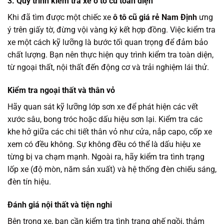
3. Quy trình kiểm tra xe ô tô cũ toàn diện
Khi đã tìm được một chiếc xe
ô tô cũ giá rẻ Nam Định
ưng
ý trên giấy tờ, đừng vội vàng ký kết hợp đồng. Việc kiểm tra
xe một cách kỹ lưỡng là bước tối quan trọng để đảm bảo
chất lượng. Bạn nên thực hiện quy trình kiểm tra toàn diện,
từ ngoại thất, nội thất đến động cơ và trải nghiệm lái thử.
Kiểm tra ngoại thất và thân vỏ
Hãy quan sát kỹ lưỡng lớp sơn xe để phát hiện các vết
xước sâu, bong tróc hoặc dấu hiệu sơn lại. Kiểm tra các
khe hở giữa các chi tiết thân vỏ như cửa, nắp capo, cốp xe
xem có đều không. Sự không đều có thể là dấu hiệu xe
từng bị va chạm mạnh. Ngoài ra, hãy kiểm tra tình trạng
lốp xe (độ mòn, năm sản xuất) và hệ thống đèn chiếu sáng,
đèn tín hiệu.
Đánh giá nội thất và tiện nghi
Bên trong xe, bạn cần kiểm tra tình trạng ghế ngồi, thảm