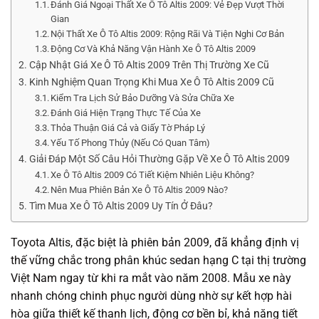
Đánh Giá Ngoại Thất Xe Ô Tô Altis 2009: Vẻ Đẹp Vượt Thời
Gian
Nội Thất Xe Ô Tô Altis 2009: Rộng Rãi Và Tiện Nghi Cơ Bản
Động Cơ Và Khả Năng Vận Hành Xe Ô Tô Altis 2009
Cập Nhật Giá Xe Ô Tô Altis 2009 Trên Thị Trường Xe Cũ
Kinh Nghiệm Quan Trọng Khi Mua Xe Ô Tô Altis 2009 Cũ
Kiểm Tra Lịch Sử Bảo Dưỡng Và Sửa Chữa Xe
Đánh Giá Hiện Trạng Thực Tế Của Xe
Thỏa Thuận Giá Cả và Giấy Tờ Pháp Lý
Yếu Tố Phong Thủy (Nếu Có Quan Tâm)
Giải Đáp Một Số Câu Hỏi Thường Gặp Về Xe Ô Tô Altis 2009
Xe Ô Tô Altis 2009 Có Tiết Kiệm Nhiên Liệu Không?
Nên Mua Phiên Bản Xe Ô Tô Altis 2009 Nào?
Tìm Mua Xe Ô Tô Altis 2009 Uy Tín Ở Đâu?
Toyota Altis, đặc biệt là phiên bản 2009, đã khẳng định vị
thế vững chắc trong phân khúc sedan hạng C tại thị trường
Việt Nam ngay từ khi ra mắt vào năm 2008. Mẫu xe này
nhanh chóng chinh phục người dùng nhờ sự kết hợp hài
hòa giữa thiết kế thanh lịch, động cơ bền bỉ, khả năng tiết