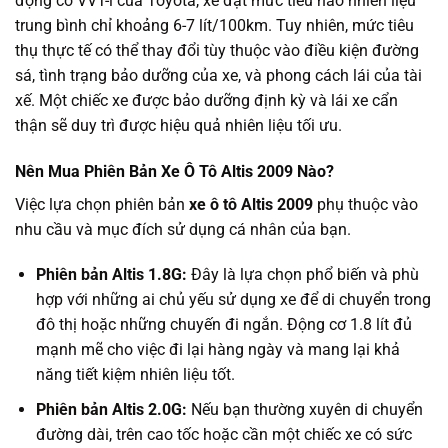
động cơ VVT-i của Toyota, xe đạt mức tiêu hao nhiên liệu
trung bình chỉ khoảng 6-7 lít/100km. Tuy nhiên, mức tiêu
thụ thực tế có thể thay đổi tùy thuộc vào điều kiện đường
sá, tình trạng bảo dưỡng của xe, và phong cách lái của tài
xế. Một chiếc xe được bảo dưỡng định kỳ và lái xe cẩn
thận sẽ duy trì được hiệu quả nhiên liệu tối ưu.
Nên Mua Phiên Bản Xe Ô Tô Altis 2009 Nào?
Việc lựa chọn phiên bản
xe ô tô Altis 2009
phụ thuộc vào
nhu cầu và mục đích sử dụng cá nhân của bạn.
Phiên bản Altis 1.8G:
Đây là lựa chọn phổ biến và phù
hợp với những ai chủ yếu sử dụng xe để di chuyển trong
đô thị hoặc những chuyến đi ngắn. Động cơ 1.8 lít đủ
mạnh mẽ cho việc đi lại hàng ngày và mang lại khả
năng tiết kiệm nhiên liệu tốt.
Phiên bản Altis 2.0G:
Nếu bạn thường xuyên di chuyển
đường dài, trên cao tốc hoặc cần một chiếc xe có sức