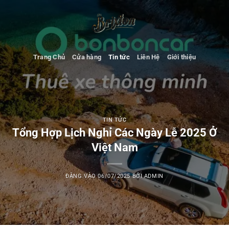
Bỏ
qua
nội
dung
Trang Chủ
Cửa hàng
Tin tức
Liên Hệ
Giới thiệu
TIN TỨC
Tổng Hợp Lịch Nghỉ Các Ngày Lễ 2025 Ở
Việt Nam
ĐĂNG VÀO
06/07/2025
BỞI
ADMIN