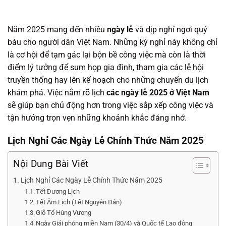
Năm 2025 mang đến nhiều
ngày lễ
và dịp nghỉ ngơi quý
báu cho người dân Việt Nam. Những kỳ nghỉ này không chỉ
là cơ hội để tạm gác lại bộn bề công việc mà còn là thời
điểm lý tưởng để sum họp gia đình, tham gia các lễ hội
truyền thống hay lên kế hoạch cho những chuyến du lịch
khám phá. Việc nắm rõ lịch
các ngày lễ 2025 ở Việt Nam
sẽ giúp bạn chủ động hơn trong việc sắp xếp công việc và
tận hưởng trọn vẹn những khoảnh khắc đáng nhớ.
Lịch Nghỉ Các Ngày Lễ Chính Thức Năm 2025
Nội Dung Bài Viết
Lịch Nghỉ Các Ngày Lễ Chính Thức Năm 2025
Tết Dương Lịch
Tết Âm Lịch (Tết Nguyên Đán)
Giỗ Tổ Hùng Vương
Ngày Giải phóng miền Nam (30/4) và Quốc tế Lao động