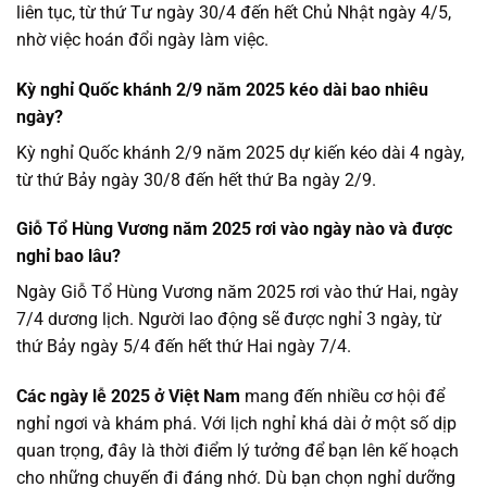
liên tục, từ thứ Tư ngày 30/4 đến hết Chủ Nhật ngày 4/5,
nhờ việc hoán đổi ngày làm việc.
Kỳ nghỉ Quốc khánh 2/9 năm 2025 kéo dài bao nhiêu
ngày?
Kỳ nghỉ Quốc khánh 2/9 năm 2025 dự kiến kéo dài 4 ngày,
từ thứ Bảy ngày 30/8 đến hết thứ Ba ngày 2/9.
Giỗ Tổ Hùng Vương năm 2025 rơi vào ngày nào và được
nghỉ bao lâu?
Ngày Giỗ Tổ Hùng Vương năm 2025 rơi vào thứ Hai, ngày
7/4 dương lịch. Người lao động sẽ được nghỉ 3 ngày, từ
thứ Bảy ngày 5/4 đến hết thứ Hai ngày 7/4.
Các ngày lễ 2025 ở Việt Nam
mang đến nhiều cơ hội để
nghỉ ngơi và khám phá. Với lịch nghỉ khá dài ở một số dịp
quan trọng, đây là thời điểm lý tưởng để bạn lên kế hoạch
cho những chuyến đi đáng nhớ. Dù bạn chọn nghỉ dưỡng