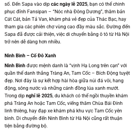
số. Đến Sapa vào dịp
các ngày lễ 2025
, bạn có thể chinh
phục đỉnh Fansipan – “Nóc nhà Đông Dương”, thăm bản
Cát Cát, bản Tả Van, khám phá vẻ đẹp của Thác Bạc, hay
tham gia các phiên chợ vùng cao đầy màu sắc. Đường đến
Sapa đã được cải thiện, việc di chuyển bằng ô tô từ Hà Nội
trở nên dễ dàng hơn nhiều.
Ninh Bình – Cố Đô Xanh
Ninh Bình
được mệnh danh là “vịnh Hạ Long trên cạn” với
quần thể danh thắng Tràng An, Tam Cốc – Bích Động tuyệt
đẹp. Nơi đây là sự kết hợp hài hòa giữa núi đá vôi, hang
động, sông nước và những cánh đồng lúa xanh mướt.
Trong dịp
nghỉ lễ 2025
, du khách có thể ngồi thuyền khám
phá Tràng An hoặc Tam Cốc, viếng thăm Chùa Bái Đính
linh thiêng, hay đạp xe khám phá khu vực Tam Cốc yên
bình. Di chuyển đến Ninh Bình từ Hà Nội cũng rất thuận
tiện bằng đường bộ.