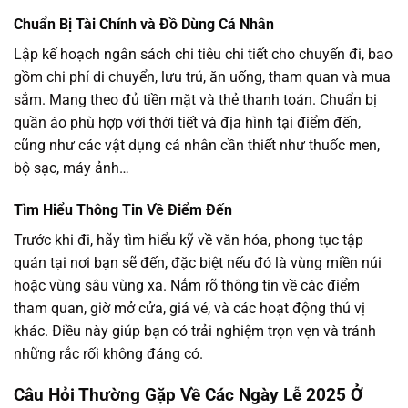
Chuẩn Bị Tài Chính và Đồ Dùng Cá Nhân
Lập kế hoạch ngân sách chi tiêu chi tiết cho chuyến đi, bao
gồm chi phí di chuyển, lưu trú, ăn uống, tham quan và mua
sắm. Mang theo đủ tiền mặt và thẻ thanh toán. Chuẩn bị
quần áo phù hợp với thời tiết và địa hình tại điểm đến,
cũng như các vật dụng cá nhân cần thiết như thuốc men,
bộ sạc, máy ảnh…
Tìm Hiểu Thông Tin Về Điểm Đến
Trước khi đi, hãy tìm hiểu kỹ về văn hóa, phong tục tập
quán tại nơi bạn sẽ đến, đặc biệt nếu đó là vùng miền núi
hoặc vùng sâu vùng xa. Nắm rõ thông tin về các điểm
tham quan, giờ mở cửa, giá vé, và các hoạt động thú vị
khác. Điều này giúp bạn có trải nghiệm trọn vẹn và tránh
những rắc rối không đáng có.
Câu Hỏi Thường Gặp Về Các Ngày Lễ 2025 Ở