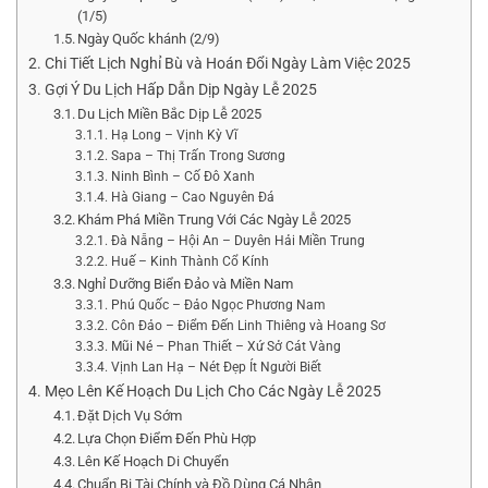
(1/5)
Ngày Quốc khánh (2/9)
Chi Tiết Lịch Nghỉ Bù và Hoán Đổi Ngày Làm Việc 2025
Gợi Ý Du Lịch Hấp Dẫn Dịp Ngày Lễ 2025
Du Lịch Miền Bắc Dịp Lễ 2025
Hạ Long – Vịnh Kỳ Vĩ
Sapa – Thị Trấn Trong Sương
Ninh Bình – Cố Đô Xanh
Hà Giang – Cao Nguyên Đá
Khám Phá Miền Trung Với Các Ngày Lễ 2025
Đà Nẵng – Hội An – Duyên Hải Miền Trung
Huế – Kinh Thành Cổ Kính
Nghỉ Dưỡng Biển Đảo và Miền Nam
Phú Quốc – Đảo Ngọc Phương Nam
Côn Đảo – Điểm Đến Linh Thiêng và Hoang Sơ
Mũi Né – Phan Thiết – Xứ Sở Cát Vàng
Vịnh Lan Hạ – Nét Đẹp Ít Người Biết
Mẹo Lên Kế Hoạch Du Lịch Cho Các Ngày Lễ 2025
Đặt Dịch Vụ Sớm
Lựa Chọn Điểm Đến Phù Hợp
Lên Kế Hoạch Di Chuyển
Chuẩn Bị Tài Chính và Đồ Dùng Cá Nhân