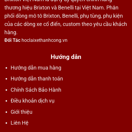
thương hiệu Brixton và Benelli tại Việt Nam. Phân
phối dòng mô tô Brixton, Benelli, phụ tùng, phụ kiện
của các dòng xe cổ điển, custom theo yêu cầu khách
hàng.
Đối Tác
hoclaixethanhcong.vn
Hướng dẫn
Hướng dẫn mua hàng
Hướng dẫn thanh toán
Chính Sách Bảo Hành
Điều khoản dịch vụ
Giới thiệu
Liên Hệ