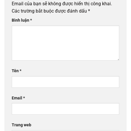
Email của bạn sẽ không được hiển thị công khai.
Các trường bắt buộc được đánh dấu
*
Bình luận
*
Tên
*
Email
*
Trang web