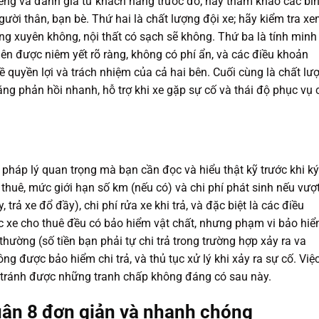
iếng và đánh giá từ khách hàng trước đó; hãy tham khảo các bì
gười thân, bạn bè. Thứ hai là chất lượng đội xe; hãy kiểm tra x
g xuyên không, nội thất có sạch sẽ không. Thứ ba là tính minh
nên được niêm yết rõ ràng, không có phí ẩn, và các điều khoản
về quyền lợi và trách nhiệm của cả hai bên. Cuối cùng là chất lư
ng phản hồi nhanh, hỗ trợ khi xe gặp sự cố và thái độ phục vụ 
pháp lý quan trọng mà bạn cần đọc và hiểu thật kỹ trước khi ký
thuê, mức giới hạn số km (nếu có) và chi phí phát sinh nếu vượ
 trả xe đổ đầy), chi phí rửa xe khi trả, và đặc biệt là các điều
c xe cho thuê đều có bảo hiểm vật chất, nhưng phạm vi bảo hi
hường (số tiền bạn phải tự chi trả trong trường hợp xảy ra va
g được bảo hiểm chi trả, và thủ tục xử lý khi xảy ra sự cố. Việ
 tránh được những tranh chấp không đáng có sau này.
Quận 8 đơn giản và nhanh chóng