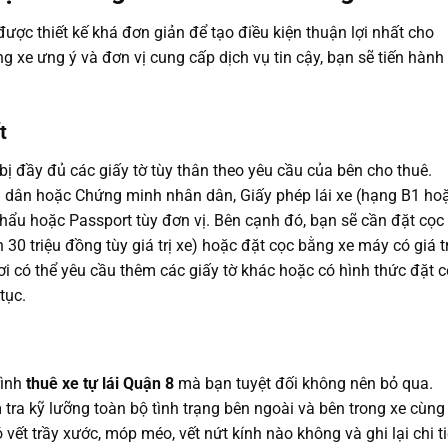
ược thiết kế khá đơn giản để tạo điều kiện thuận lợi nhất cho
 xe ưng ý và đơn vị cung cấp dịch vụ tin cậy, bạn sẽ tiến hành
t
bị đầy đủ các giấy tờ tùy thân theo yêu cầu của bên cho thuê.
dân hoặc Chứng minh nhân dân, Giấy phép lái xe (hạng B1 ho
khẩu hoặc Passport tùy đơn vị. Bên cạnh đó, bạn sẽ cần đặt cọc
30 triệu đồng tùy giá trị xe) hoặc đặt cọc bằng xe máy có giá tr
i có thể yêu cầu thêm các giấy tờ khác hoặc có hình thức đặt 
tục.
rình
thuê xe tự lái Quận 8
mà bạn tuyệt đối không nên bỏ qua.
 tra kỹ lưỡng toàn bộ tình trạng bên ngoài và bên trong xe cùng
vết trầy xước, móp méo, vết nứt kính nào không và ghi lại chi ti