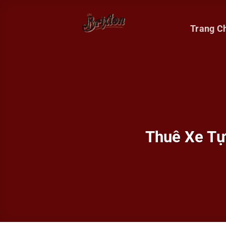
Bỏ
qua
Trang C
nội
dung
Thuê Xe Tự