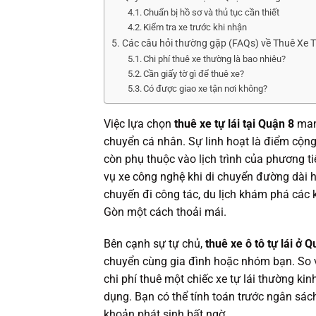
Chuẩn bị hồ sơ và thủ tục cần thiết
Kiểm tra xe trước khi nhận
Các câu hỏi thường gặp (FAQs) về Thuê Xe 
Chi phí thuê xe thường là bao nhiêu?
Cần giấy tờ gì để thuê xe?
Có được giao xe tận nơi không?
Việc lựa chọn
thuê xe tự lái tại Quận 8
mang
chuyển cá nhân. Sự linh hoạt là điểm cộng 
còn phụ thuộc vào lịch trình của phương 
vụ xe công nghệ khi di chuyển đường dài 
chuyến đi công tác, du lịch khám phá các 
Gòn một cách thoải mái.
Bên cạnh sự tự chủ,
thuê xe ô tô tự lái ở 
chuyển cùng gia đình hoặc nhóm bạn. So vớ
chi phí thuê một chiếc xe tự lái thường k
dụng. Bạn có thể tính toán trước ngân sá
khoản phát sinh bất ngờ.