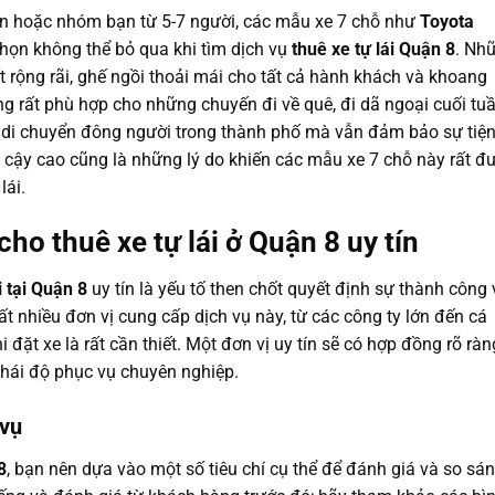
hơn hoặc nhóm bạn từ 5-7 người, các mẫu xe 7 chỗ như
Toyota
chọn không thể bỏ qua khi tìm dịch vụ
thuê xe tự lái Quận 8
. Nh
ất rộng rãi, ghế ngồi thoải mái cho tất cả hành khách và khoang
g rất phù hợp cho những chuyến đi về quê, đi dã ngoại cuối tu
à di chuyển đông người trong thành phố mà vẫn đảm bảo sự tiệ
 cậy cao cũng là những lý do khiến các mẫu xe 7 chỗ này rất đ
lái.
ho thuê xe tự lái ở Quận 8 uy tín
i tại Quận 8
uy tín là yếu tố then chốt quyết định sự thành công 
ất nhiều đơn vị cung cấp dịch vụ này, từ các công ty lớn đến cá
i đặt xe là rất cần thiết. Một đơn vị uy tín sẽ có hợp đồng rõ ràn
 thái độ phục vụ chuyên nghiệp.
 vụ
8
, bạn nên dựa vào một số tiêu chí cụ thể để đánh giá và so sá