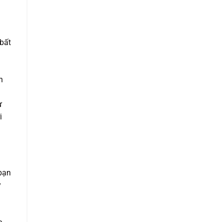
 bất
n
ừ
i
bạn
y