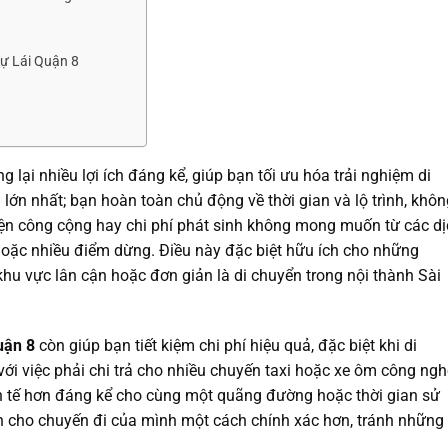
Tự Lái Quận 8
 lại nhiều lợi ích đáng kể, giúp bạn tối ưu hóa trải nghiệm di
lớn nhất; bạn hoàn toàn chủ động về thời gian và lộ trình, khôn
tiện công cộng hay chi phí phát sinh không mong muốn từ các d
hoặc nhiều điểm dừng. Điều này đặc biệt hữu ích cho những
khu vực lân cận hoặc đơn giản là di chuyển trong nội thành Sài
Quận 8
còn giúp bạn tiết kiệm chi phí hiệu quả, đặc biệt khi di
i việc phải chi trả cho nhiều chuyến taxi hoặc xe ôm công ngh
inh tế hơn đáng kể cho cùng một quãng đường hoặc thời gian sử
ch cho chuyến đi của mình một cách chính xác hơn, tránh những