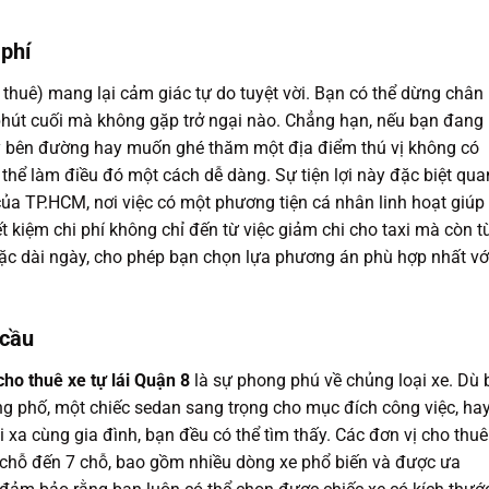
 phí
à thuê) mang lại cảm giác tự do tuyệt vời. Bạn có thể dừng chân
o phút cuối mà không gặp trở ngại nào. Chẳng hạn, nếu bạn đang
 bên đường hay muốn ghé thăm một địa điểm thú vị không có
thể làm điều đó một cách dễ dàng. Sự tiện lợi này đặc biệt qua
của TP.HCM, nơi việc có một phương tiện cá nhân linh hoạt giúp
ết kiệm chi phí không chỉ đến từ việc giảm chi cho taxi mà còn t
 hoặc dài ngày, cho phép bạn chọn lựa phương án phù hợp nhất vớ
 cầu
cho thuê xe tự lái Quận 8
là sự phong phú về chủng loại xe. Dù 
ng phố, một chiếc sedan sang trọng cho mục đích công việc, ha
xa cùng gia đình, bạn đều có thể tìm thấy. Các đơn vị cho thuê
 chỗ đến 7 chỗ, bao gồm nhiều dòng xe phổ biến và được ưa