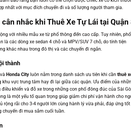
 đảm bảo rằng bạn luôn có thể chọn được chiếc xe có kích thước
hợp nhất với mục đích chuyến đi và số lượng người tham gia.
 cân nhắc khi Thuê Xe Tự Lái tại Quận
động với nhiều mẫu xe từ phổ thông đến cao cấp. Tuy nhiên, phổ
n là các dòng xe sedan 4 chỗ và MPV/SUV 7 chỗ, do tính tiện
ng khác nhau trong đô thị và các chuyến đi ngắn.
ội thành
và
Honda City
luôn nằm trong danh sách ưu tiên khi cần
thuê x
 khu vực trung tâm hay đi lại giữa các quận. Ưu điểm của nhữ
g điều khiển và đỗ xe trong những con phố đông đúc của Sài Gò
ũng là một yếu tố quan trọng giúp giảm chi phí vận hành cho ng
ủ rộng rãi cho 3-4 người lớn cùng hành lý vừa phải, đáp ứng tốt
g chuyến đi mua sắm cuối tuần.
n