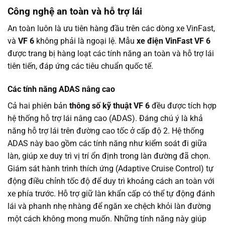
Công nghệ an toàn và hỗ trợ lái
An toàn luôn là ưu tiên hàng đầu trên các dòng xe VinFast,
và
VF 6
không phải là ngoại lệ. Mẫu
xe điện VinFast VF 6
được trang bị hàng loạt các tính năng an toàn và hỗ trợ lái
tiên tiến, đáp ứng các tiêu chuẩn quốc tế.
Các tính năng ADAS nâng cao
Cả hai phiên bản
thông số kỹ thuật VF 6
đều được tích hợp
hệ thống hỗ trợ lái nâng cao (ADAS). Đáng chú ý là khả
năng hỗ trợ lái trên đường cao tốc ở cấp độ 2. Hệ thống
ADAS này bao gồm các tính năng như kiểm soát đi giữa
làn, giúp xe duy trì vị trí ổn định trong làn đường đã chọn.
Giám sát hành trình thích ứng (Adaptive Cruise Control) tự
động điều chỉnh tốc độ để duy trì khoảng cách an toàn với
xe phía trước. Hỗ trợ giữ làn khẩn cấp có thể tự động đánh
lái và phanh nhẹ nhàng để ngăn xe chệch khỏi làn đường
một cách không mong muốn. Những tính năng này giúp