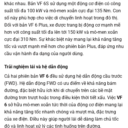
khác nhau. Bản VF 6S sử dụng một động cơ điện có công
suất tối đa 100 kW và mô-men xoắn cực đại 135 Nm. Con
số này phù hợp cho việc di chuyển linh hoạt trong đô thị.
Đối với bản VF 6 Plus, xe được trang bị động cơ mạnh mẽ
hơn với công suất tối đa lên tới 150 kW và mô-men xoắn
cực đại 310 Nm. Sự khác biệt này mang lại khả năng tăng
tốc và vượt mạnh mẽ hơn cho phiên bản Plus, đáp ứng nhu
cầu vận hành đa dạng của người dùng.
Trải nghiệm lái và hệ dẫn động
Cả hai phiên bản
VF 6
đều sử dụng hệ dẫn động cầu trước
(FWD). Hệ dẫn động FWD có ưu điểm về khả năng bám
đường, đặc biệt hữu ích khi di chuyển trên các bề mặt
đường trơn trượt hoặc trong điều kiện thời tiết xấu. Việc
VF
6
sở hữu mô-men xoắn tức thời của động cơ điện mang lại
khả năng tăng tốc nhanh chóng và mượt mà, đặc trưng
của xe điện. Điều này giúp người lái dễ dàng làm chủ tốc
độ và linh hoạt xử lý các tình huống trên đường.