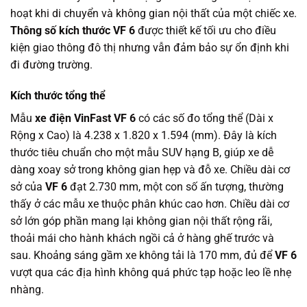
hoạt khi di chuyển và không gian nội thất của một chiếc xe.
Thông số kích thước VF 6
được thiết kế tối ưu cho điều
kiện giao thông đô thị nhưng vẫn đảm bảo sự ổn định khi
đi đường trường.
Kích thước tổng thể
Mẫu
xe điện VinFast VF 6
có các số đo tổng thể (Dài x
Rộng x Cao) là 4.238 x 1.820 x 1.594 (mm). Đây là kích
thước tiêu chuẩn cho một mẫu SUV hạng B, giúp xe dễ
dàng xoay sở trong không gian hẹp và đỗ xe. Chiều dài cơ
sở của
VF 6
đạt 2.730 mm, một con số ấn tượng, thường
thấy ở các mẫu xe thuộc phân khúc cao hơn. Chiều dài cơ
sở lớn góp phần mang lại không gian nội thất rộng rãi,
thoải mái cho hành khách ngồi cả ở hàng ghế trước và
sau. Khoảng sáng gầm xe không tải là 170 mm, đủ để
VF 6
vượt qua các địa hình không quá phức tạp hoặc leo lề nhẹ
nhàng.