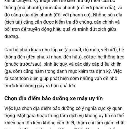
khi di chuyển. Kỹ thuật viên sẽ kiểm tra độ mòn của bố
thắng (má phanh), mức dầu phanh (đối với phanh đĩa), và
độ căng của dây phanh (đối với phanh cơ). Nhông sên dĩa
(xích tải) cũng cần được kiểm tra độ chùng, căn chỉnh và
bôi trơn để truyền động hiệu quả và tránh đứt xích giữa
đường.
Các bộ phận khác như lốp xe (áp suất, độ mòn, vết nứt), hệ
thống đèn (đèn pha, xi nhan, đèn hậu), còi xe, hệ thống treo
(phuộc trước/sau), bình ắc quy, và các dây cáp điều khiển
(ga, côn) cũng nằm trong danh mục kiểm tra định kỳ. Việc
rà soát toàn diện giúp phát hiện sớm những vấn đề nhỏ
trước khi chúng gây ra hậu quả lớn.
Chọn địa điểm bảo dưỡng xe máy uy tín
Việc lựa chọn địa điểm bảo dưỡng có ý nghĩa cực kỳ quan
trọng. Một gara hoặc trung tâm dịch vụ không uy tín có thể
khiến bạn tốn kém không cần thiết, thậm chí làm giảm chất