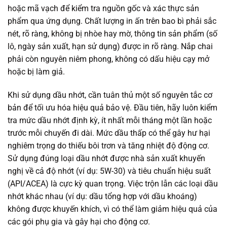
hoặc mã vạch để kiểm tra nguồn gốc và xác thực sản
phẩm qua ứng dụng. Chất lượng in ấn trên bao bì phải sắc
nét, rõ ràng, không bị nhòe hay mờ, thông tin sản phẩm (số
lô, ngày sản xuất, hạn sử dụng) được in rõ ràng. Nắp chai
phải còn nguyên niêm phong, không có dấu hiệu cạy mở
hoặc bị làm giả.
Khi sử dụng dầu nhớt, cần tuân thủ một số nguyên tắc cơ
bản để tối ưu hóa hiệu quả bảo vệ. Đầu tiên, hãy luôn kiểm
tra mức dầu nhớt định kỳ, ít nhất mỗi tháng một lần hoặc
trước mỗi chuyến đi dài. Mức dầu thấp có thể gây hư hại
nghiêm trọng do thiếu bôi trơn và tăng nhiệt độ động cơ.
Sử dụng đúng loại dầu nhớt được nhà sản xuất khuyến
nghị về cả độ nhớt (ví dụ: 5W-30) và tiêu chuẩn hiệu suất
(API/ACEA) là cực kỳ quan trọng. Việc trộn lẫn các loại dầu
nhớt khác nhau (ví dụ: dầu tổng hợp với dầu khoáng)
không được khuyến khích, vì có thể làm giảm hiệu quả của
các gói phụ gia và gây hại cho động cơ.