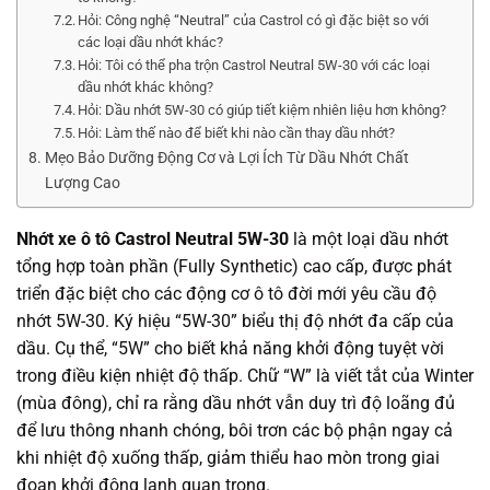
Hỏi: Công nghệ “Neutral” của Castrol có gì đặc biệt so với
các loại dầu nhớt khác?
Hỏi: Tôi có thể pha trộn Castrol Neutral 5W-30 với các loại
dầu nhớt khác không?
Hỏi: Dầu nhớt 5W-30 có giúp tiết kiệm nhiên liệu hơn không?
Hỏi: Làm thế nào để biết khi nào cần thay dầu nhớt?
Mẹo Bảo Dưỡng Động Cơ và Lợi Ích Từ Dầu Nhớt Chất
Lượng Cao
Nhớt xe ô tô Castrol Neutral 5W-30
là một loại dầu nhớt
tổng hợp toàn phần (Fully Synthetic) cao cấp, được phát
triển đặc biệt cho các động cơ ô tô đời mới yêu cầu độ
nhớt 5W-30. Ký hiệu “5W-30” biểu thị độ nhớt đa cấp của
dầu. Cụ thể, “5W” cho biết khả năng khởi động tuyệt vời
trong điều kiện nhiệt độ thấp. Chữ “W” là viết tắt của Winter
(mùa đông), chỉ ra rằng dầu nhớt vẫn duy trì độ loãng đủ
để lưu thông nhanh chóng, bôi trơn các bộ phận ngay cả
khi nhiệt độ xuống thấp, giảm thiểu hao mòn trong giai
đoạn khởi động lạnh quan trọng.