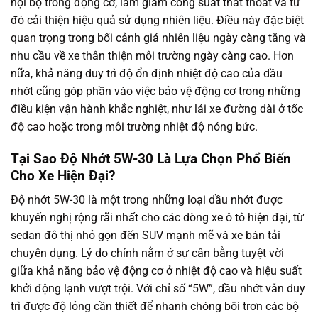
nội bộ trong động cơ, làm giảm công suất thất thoát và từ
đó cải thiện hiệu quả sử dụng nhiên liệu. Điều này đặc biệt
quan trọng trong bối cảnh giá nhiên liệu ngày càng tăng và
nhu cầu về xe thân thiện môi trường ngày càng cao. Hơn
nữa, khả năng duy trì độ ổn định nhiệt độ cao của dầu
nhớt cũng góp phần vào việc bảo vệ động cơ trong những
điều kiện vận hành khắc nghiệt, như lái xe đường dài ở tốc
độ cao hoặc trong môi trường nhiệt độ nóng bức.
Tại Sao Độ Nhớt 5W-30 Là Lựa Chọn Phổ Biến
Cho Xe Hiện Đại?
Độ nhớt 5W-30 là một trong những loại dầu nhớt được
khuyến nghị rộng rãi nhất cho các dòng xe ô tô hiện đại, từ
sedan đô thị nhỏ gọn đến SUV mạnh mẽ và xe bán tải
chuyên dụng. Lý do chính nằm ở sự cân bằng tuyệt vời
giữa khả năng bảo vệ động cơ ở nhiệt độ cao và hiệu suất
khởi động lạnh vượt trội. Với chỉ số “5W”, dầu nhớt vẫn duy
trì được độ lỏng cần thiết để nhanh chóng bôi trơn các bộ