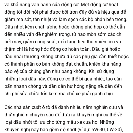
và khả năng vận hành của động cơ. Một động cơ hoạt
động tốt đòi hỏi phải được bôi trơn đầy đủ và hiệu quả để
giảm ma sát, tản nhiệt và làm sạch các bộ phận bên trong.
Dầu nhớt kém chất lượng hoặc không phù hợp có thể dẫn
đến nhiều vấn đề nghiêm trọng, từ hao mòn sớm các chi
tiết máy, giảm công suất, đến tăng tiêu thụ nhiên liệu và
thậm chí là hỏng hóc động cơ hoàn toàn. Dầu giả hoặc
dầu nhái thường không chứa đủ các phụ gia cần thiết hoặc
có thành phần cơ bản không đạt chuẩn, khiến khả năng
bảo vệ của chúng gần như bằng không. Khi sử dụng
những loại dầu này, động cơ có thể bị quá nhiệt, tạo cặn
bẩn nhanh chóng và dần dần hư hỏng nặng nề, dẫn đến
chi phí sửa chữa tốn kém mà chủ xe phải gánh chịu.
Các nhà sản xuất ô tô đã dành nhiều năm nghiên cứu và
thử nghiệm chuyên sâu để đưa ra khuyến nghị cụ thể về
loại dầu nhớt tối ưu cho từng mẫu xe của họ. Những
khuyến nghị này bao gồm độ nhớt (ví dụ: 5W-30, 0W-20),