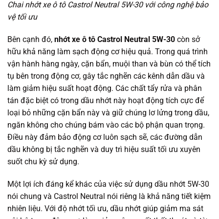
Chai nhớt xe ô tô Castrol Neutral 5W-30 với công nghệ bảo
vệ tối ưu
Bên cạnh đó,
nhớt xe ô tô Castrol Neutral 5W-30
còn sở
hữu khả năng làm sạch động cơ hiệu quả. Trong quá trình
vận hành hàng ngày, cặn bẩn, muội than và bùn có thể tích
tụ bên trong động cơ, gây tắc nghẽn các kênh dẫn dầu và
làm giảm hiệu suất hoạt động. Các chất tẩy rửa và phân
tán đặc biệt có trong dầu nhớt này hoạt động tích cực để
loại bỏ những cặn bẩn này và giữ chúng lơ lửng trong dầu,
ngăn không cho chúng bám vào các bộ phận quan trọng.
Điều này đảm bảo động cơ luôn sạch sẽ, các đường dẫn
dầu không bị tắc nghẽn và duy trì hiệu suất tối ưu xuyên
suốt chu kỳ sử dụng.
Một lợi ích đáng kể khác của việc sử dụng dầu nhớt 5W-30
nói chung và Castrol Neutral nói riêng là khả năng tiết kiệm
nhiên liệu. Với độ nhớt tối ưu, dầu nhớt giúp giảm ma sát