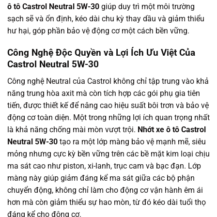
ô tô Castrol Neutral 5W-30
giúp duy trì một môi trường
sạch sẽ và ổn định, kéo dài chu kỳ thay dầu và giảm thiểu
hư hại, góp phần bảo vệ động cơ một cách bền vững.
Công Nghệ Độc Quyền và Lợi Ích Ưu Việt Của
Castrol Neutral 5W-30
Công nghệ Neutral của Castrol không chỉ tập trung vào khả
năng trung hòa axit mà còn tích hợp các gói phụ gia tiên
tiến, được thiết kế để nâng cao hiệu suất bôi trơn và bảo vệ
động cơ toàn diện. Một trong những lợi ích quan trọng nhất
là khả năng chống mài mòn vượt trội.
Nhớt xe ô tô Castrol
Neutral 5W-30
tạo ra một lớp màng bảo vệ mạnh mẽ, siêu
mỏng nhưng cực kỳ bền vững trên các bề mặt kim loại chịu
ma sát cao như piston, xi-lanh, trục cam và bạc đạn. Lớp
màng này giúp giảm đáng kể ma sát giữa các bộ phận
chuyển động, không chỉ làm cho động cơ vận hành êm ái
hơn mà còn giảm thiểu sự hao mòn, từ đó kéo dài tuổi thọ
đáng kể cho động cơ.