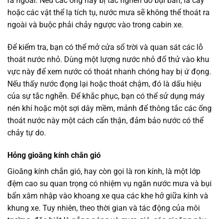
ra ngoài. Nếu các ống này bị tắc nghẽn do bụi bẩn, lá cây
hoặc các vật thể lạ tích tụ, nước mưa sẽ không thể thoát ra
ngoài và buộc phải chảy ngược vào trong cabin xe.
Để kiểm tra, bạn có thể mở cửa sổ trời và quan sát các lỗ
thoát nước nhỏ. Dùng một lượng nước nhỏ đổ thử vào khu
vực này để xem nước có thoát nhanh chóng hay bị ứ đọng.
Nếu thấy nước đọng lại hoặc thoát chậm, đó là dấu hiệu
của sự tắc nghẽn. Để khắc phục, bạn có thể sử dụng máy
nén khí hoặc một sợi dây mềm, mảnh để thông tắc các ống
thoát nước này một cách cẩn thận, đảm bảo nước có thể
chảy tự do.
Hỏng gioăng kính chắn gió
Gioăng kính chắn gió, hay còn gọi là ron kính, là một lớp
đệm cao su quan trọng có nhiệm vụ ngăn nước mưa và bụi
bẩn xâm nhập vào khoang xe qua các khe hở giữa kính và
khung xe. Tuy nhiên, theo thời gian và tác động của môi