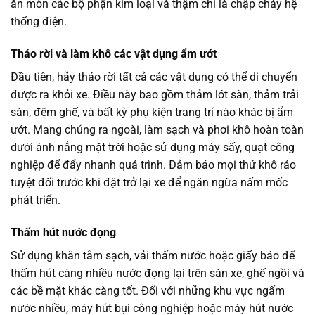
ăn mòn các bộ phận kim loại và thậm chí là chập cháy hệ
thống điện.
Tháo rời và làm khô các vật dụng ẩm ướt
Đầu tiên, hãy tháo rời tất cả các vật dụng có thể di chuyển
được ra khỏi xe. Điều này bao gồm thảm lót sàn, thảm trải
sàn, đệm ghế, và bất kỳ phụ kiện trang trí nào khác bị ẩm
ướt. Mang chúng ra ngoài, làm sạch và phơi khô hoàn toàn
dưới ánh nắng mặt trời hoặc sử dụng máy sấy, quạt công
nghiệp để đẩy nhanh quá trình. Đảm bảo mọi thứ khô ráo
tuyệt đối trước khi đặt trở lại xe để ngăn ngừa nấm mốc
phát triển.
Thấm hút nước đọng
Sử dụng khăn tắm sạch, vải thấm nước hoặc giấy báo để
thấm hút càng nhiều nước đọng lại trên sàn xe, ghế ngồi và
các bề mặt khác càng tốt. Đối với những khu vực ngấm
nước nhiều, máy hút bụi công nghiệp hoặc máy hút nước