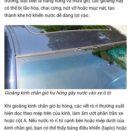
trường, đặc biệt là nắng nóng và mưa gió, các gioăng này
có thể bị lão hóa, chai cứng, nứt vỡ hoặc mục nát, tạo
thành khe hở khiến nước dễ dàng lọt vào.
Gioăng kính chắn gió hư hỏng gây nước vào xe ô tô
Khi gioăng kính chắn gió bị hỏng, các vết rò rỉ thường xuất
hiện dọc theo mép trên của kính, làm ẩm ướt phần trần xe
hoặc cột A. Nếu nước rò rỉ từ cạnh bên hoặc mép dưới của
kính chắn gió, bạn có thể thấy bảng điều khiển (taplo) hoặc