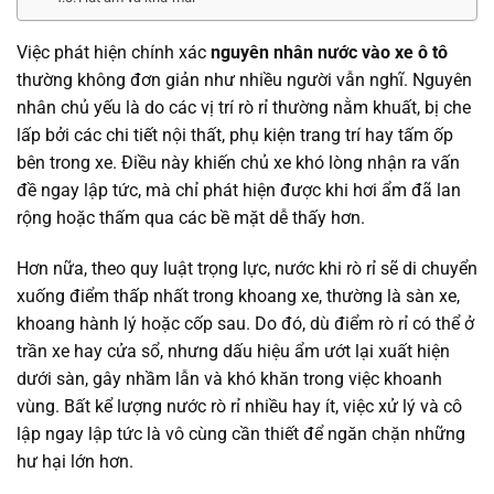
Việc phát hiện chính xác
nguyên nhân nước vào xe ô tô
thường không đơn giản như nhiều người vẫn nghĩ. Nguyên
nhân chủ yếu là do các vị trí rò rỉ thường nằm khuất, bị che
lấp bởi các chi tiết nội thất, phụ kiện trang trí hay tấm ốp
bên trong xe. Điều này khiến chủ xe khó lòng nhận ra vấn
đề ngay lập tức, mà chỉ phát hiện được khi hơi ẩm đã lan
rộng hoặc thấm qua các bề mặt dễ thấy hơn.
Hơn nữa, theo quy luật trọng lực, nước khi rò rỉ sẽ di chuyển
xuống điểm thấp nhất trong khoang xe, thường là sàn xe,
khoang hành lý hoặc cốp sau. Do đó, dù điểm rò rỉ có thể ở
trần xe hay cửa sổ, nhưng dấu hiệu ẩm ướt lại xuất hiện
dưới sàn, gây nhầm lẫn và khó khăn trong việc khoanh
vùng. Bất kể lượng nước rò rỉ nhiều hay ít, việc xử lý và cô
lập ngay lập tức là vô cùng cần thiết để ngăn chặn những
hư hại lớn hơn.