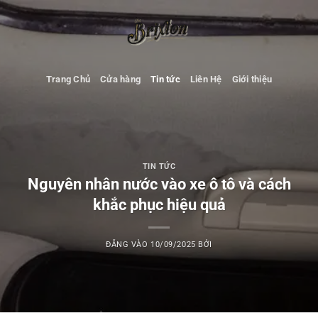
Bỏ
qua
nội
dung
Trang Chủ
Cửa hàng
Tin tức
Liên Hệ
Giới thiệu
TIN TỨC
Nguyên nhân nước vào xe ô tô và cách
khắc phục hiệu quả
ĐĂNG VÀO
10/09/2025
BỞI