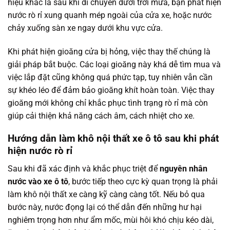
hiệu khác là sau khi di chuyển dưới trời mưa, bạn phát hiện
nước rò rỉ xung quanh mép ngoài của cửa xe, hoặc nước
chảy xuống sàn xe ngay dưới khu vực cửa.
Khi phát hiện gioăng cửa bị hỏng, việc thay thế chúng là
giải pháp bắt buộc. Các loại gioăng này khá dễ tìm mua và
việc lắp đặt cũng không quá phức tạp, tuy nhiên vẫn cần
sự khéo léo để đảm bảo gioăng khít hoàn toàn. Việc thay
gioăng mới không chỉ khắc phục tình trạng rò rỉ mà còn
giúp cải thiện khả năng cách âm, cách nhiệt cho xe.
Hướng dẫn làm khô nội thất xe ô tô sau khi phát
hiện nước rò rỉ
Sau khi đã xác định và khắc phục triệt để
nguyên nhân
nước vào xe ô tô
, bước tiếp theo cực kỳ quan trọng là phải
làm khô nội thất xe càng kỹ càng càng tốt. Nếu bỏ qua
bước này, nước đọng lại có thể dẫn đến những hư hại
nghiêm trọng hơn như ẩm mốc, mùi hôi khó chịu kéo dài,