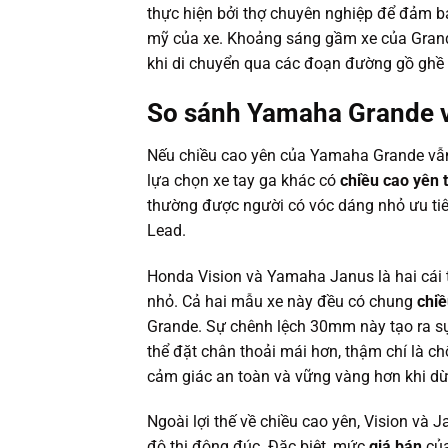
thực hiện bởi thợ chuyên nghiệp để đảm 
mỹ của xe. Khoảng sáng gầm xe của Grand
khi di chuyển qua các đoạn đường gồ ghề
So sánh Yamaha Grande vớ
Nếu chiều cao yên của Yamaha Grande vẫn 
lựa chọn xe tay ga khác có
chiều cao yên 
thường được người có vóc dáng nhỏ ưu ti
Lead.
Honda Vision và Yamaha Janus là hai cái 
nhỏ. Cả hai mẫu xe này đều có chung
chiề
Grande. Sự chênh lệch 30mm này tạo ra sự 
thể đặt chân thoải mái hơn, thậm chí là 
cảm giác an toàn và vững vàng hơn khi dừ
Ngoài lợi thế về chiều cao yên, Vision và 
đô thị đông đúc. Đặc biệt, mức
giá bán
của