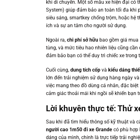
khi di chuyển. Một số mẫu xe hiện đại có
System) giúp đảm bảo an toàn tối đa khi 
siêu sáng, smartkey chống trộm, hoặc hệ 
ích và sự an tâm cho người sử dụng.
Ngoài ra,
chi phí sở hữu
bao gồm giá mua ba
tùng, và mức tiêu hao nhiên liệu cũng cầ
đảm bảo bạn có thể duy trì chiếc xe trong tì
Cuối cùng,
dung tích cốp
và
kiểu dáng thiế
lớn đến trải nghiệm sử dụng hàng ngày và sự
việc mang theo đồ dùng cá nhân, đặc biệt h
cảm giác thoải mái khi ngồi sẽ khiến bạn t
Lời khuyên thực tế: Thử x
Sau khi đã tìm hiểu thông số kỹ thuật và c
người cao 1m50 đi xe Grande
có phù hợp 
dáng của mình, chính là trực tiếp trải nghi