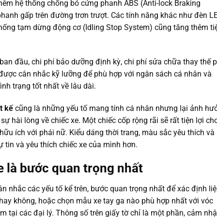
 thêm hệ thống chống bó cứng phanh ABS (Anti-lock Braking
phanh gấp trên đường trơn trượt. Các tính năng khác như đèn L
thống tạm dừng động cơ (Idling Stop System) cũng tăng thêm ti
n đầu, chi phí bảo dưỡng định kỳ, chi phí sửa chữa thay thế 
n được cân nhắc kỹ lưỡng để phù hợp với ngân sách cá nhân và
nh trạng tốt nhất về lâu dài.
t kế
cũng là những yếu tố mang tính cá nhân nhưng lại ảnh hư
 hài lòng về chiếc xe. Một chiếc cốp rộng rãi sẽ rất tiện lợi ch
ữu ích với phái nữ. Kiểu dáng thời trang, màu sắc yêu thích và
ự tin và yêu thích chiếc xe của mình hơn.
e là bước quan trọng nhất
ân nhắc các yếu tố kể trên, bước quan trọng nhất để xác định li
hay không, hoặc chọn mẫu xe tay ga nào phù hợp nhất với vóc
ệm tại các đại lý. Thông số trên giấy tờ chỉ là một phần, cảm nh