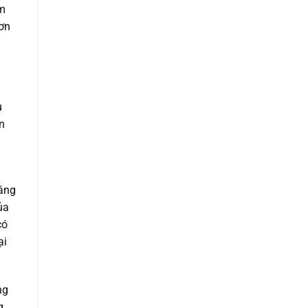
ẩm
ơn
u
n
dáng
ủa
có
ại
ng
g