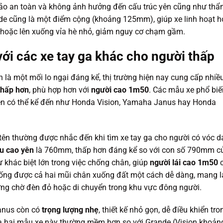
bảo an toàn và không ảnh hưởng đến cấu trúc yên cũng như th
e cũng là một điểm cộng (khoảng 125mm), giúp xe linh hoạt h
 hoặc lên xuống vỉa hè nhỏ, giảm nguy cơ chạm gầm.
i các xe tay ga khác cho người thấp
là một mối lo ngại đáng kể, thị trường hiện nay cung cấp nhiề
thấp hơn
, phù hợp hơn với
người cao 1m50
. Các mẫu xe phổ biế
ên có thể kể đến như Honda Vision, Yamaha Janus hay Honda
tên thường được nhắc đến khi tìm xe tay ga cho người có vóc 
u cao yên
là 760mm, thấp hơn đáng kể so với con số 790mm c
khác biệt lớn trong việc chống chân, giúp
người lái cao 1m50
chống được cả hai mũi chân xuống đất một cách dễ dàng, mang l
ng chờ đèn đỏ hoặc di chuyển trong khu vực đông người.
Janus còn có
trọng lượng nhẹ
, thiết kế nhỏ gọn, dễ điều khiển tro
 hai mẫu xe này thường mềm hơn so với Grande (Vision khoản