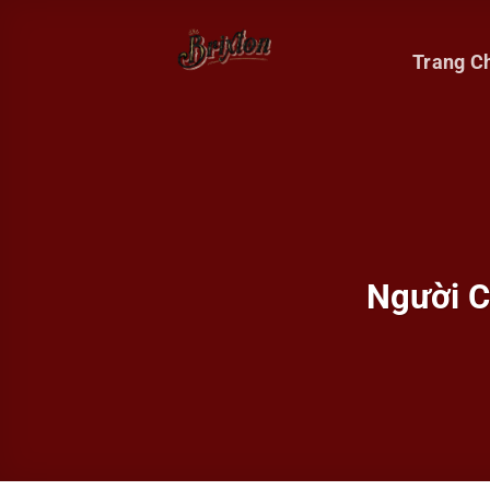
Bỏ
qua
Trang C
nội
dung
Người C