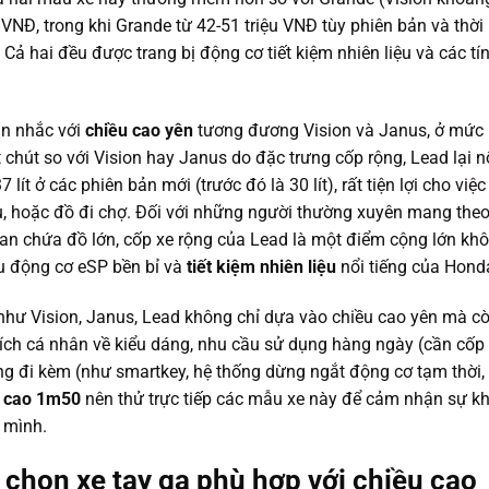
VNĐ, trong khi Grande từ 42-51 triệu VNĐ tùy phiên bản và thời
 Cả hai đều được trang bị động cơ tiết kiệm nhiên liệu và các tí
ân nhắc với
chiều cao yên
tương đương Vision và Janus, ở mức
chút so với Vision hay Janus do đặc trưng cốp rộng, Lead lại n
37 lít ở các phiên bản mới (trước đó là 30 lít), rất tiện lợi cho việc
, hoặc đồ đi chợ. Đối với những người thường xuyên mang the
an chứa đồ lớn, cốp xe rộng của Lead là một điểm cộng lớn kh
u động cơ eSP bền bỉ và
tiết kiệm nhiên liệu
nổi tiếng của Hond
như Vision, Janus, Lead không chỉ dựa vào chiều cao yên mà c
hích cá nhân về kiểu dáng, nhu cầu sử dụng hàng ngày (cần cốp 
ng đi kèm (như smartkey, hệ thống dừng ngắt động cơ tạm thời,
i
cao 1m50
nên thử trực tiếp các mẫu xe này để cảm nhận sự k
 mình.
 chọn xe tay ga phù hợp với chiều cao