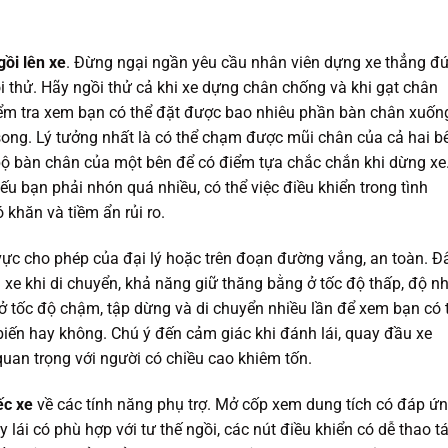
gồi lên xe
. Đừng ngại ngần yêu cầu nhân viên dựng xe thẳng đ
 thử. Hãy ngồi thử cả khi xe dựng chân chống và khi gạt chân
ểm tra xem bạn có thể đặt được bao nhiêu phần bàn chân xuốn
song. Lý tưởng nhất là có thể chạm được mũi chân của cả hai b
 bộ bàn chân của một bên để có điểm tựa chắc chắn khi dừng xe
 bạn phải nhón quá nhiều, có thể việc điều khiển trong tình
khăn và tiềm ẩn rủi ro.
vực cho phép của đại lý hoặc trên đoạn đường vắng, an toàn. Đ
g xe khi di chuyển, khả năng giữ thăng bằng ở tốc độ thấp, độ n
 ở tốc độ chậm, tập dừng và di chuyển nhiều lần để xem bạn có 
 biến hay không. Chú ý đến cảm giác khi đánh lái, quay đầu xe
quan trọng với người có chiều cao khiêm tốn.
ếc xe
về các tính năng phụ trợ. Mở cốp xem dung tích có đáp ứ
 lái có phù hợp với tư thế ngồi, các nút điều khiển có dễ thao t