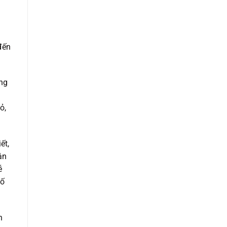
đến
ằng
ỏ,
ết,
ận
ễ
tố
n