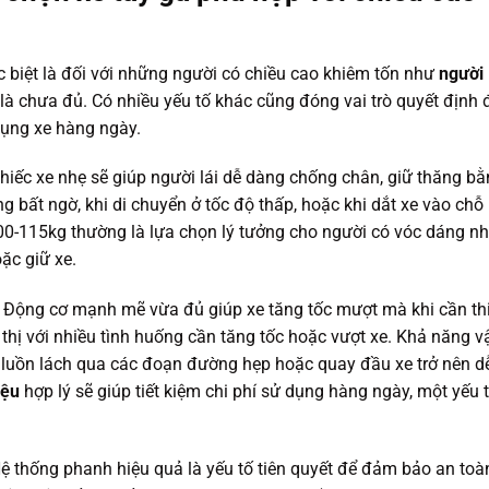
ặc biệt là đối với những người có chiều cao khiêm tốn như
người
n là chưa đủ. Có nhiều yếu tố khác cũng đóng vai trò quyết định 
dụng xe hàng ngày.
chiếc xe nhẹ sẽ giúp người lái dễ dàng chống chân, giữ thăng b
ng bất ngờ, khi di chuyển ở tốc độ thấp, hoặc khi dắt xe vào chỗ
0-115kg thường là lựa chọn lý tưởng cho người có vóc dáng nh
ặc giữ xe.
. Động cơ mạnh mẽ vừa đủ giúp xe tăng tốc mượt mà khi cần thi
 thị với nhiều tình huống cần tăng tốc hoặc vượt xe. Khả năng v
ệc luồn lách qua các đoạn đường hẹp hoặc quay đầu xe trở nên d
iệu
hợp lý sẽ giúp tiết kiệm chi phí sử dụng hàng ngày, một yếu 
ệ thống phanh hiệu quả là yếu tố tiên quyết để đảm bảo an toà