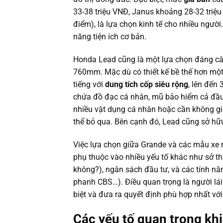
33-38 triệu VNĐ, Janus khoảng 28-32 triệu 
điểm), là lựa chọn kinh tế cho nhiều người.
năng tiện ích cơ bản.
Honda Lead cũng là một lựa chọn đáng c
760mm. Mặc dù có thiết kế bề thế hơn một 
tiếng với
dung tích cốp siêu rộng
, lên đến 
chứa đồ đạc cá nhân, mũ bảo hiểm cả đầu
nhiều vật dụng cá nhân hoặc cần không gi
thể bỏ qua. Bên cạnh đó, Lead cũng sở hữ
Việc lựa chọn giữa Grande và các mẫu xe 
phụ thuộc vào nhiều yếu tố khác như sở t
không?), ngân sách đầu tư, và các tính nă
phanh CBS…). Điều quan trọng là người lá
biệt và đưa ra quyết định phù hợp nhất với
Các yếu tố quan trọng khi