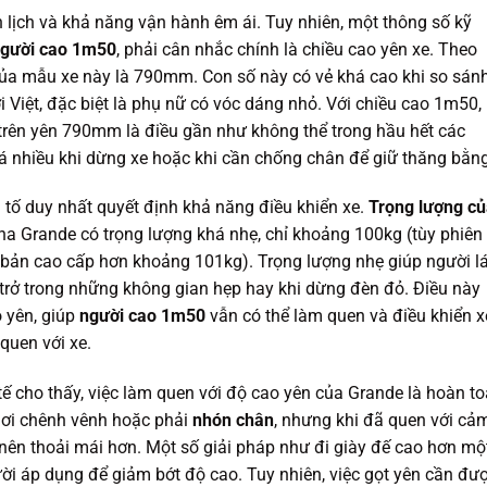
h lịch và khả năng vận hành êm ái. Tuy nhiên, một thông số kỹ
gười cao 1m50
, phải cân nhắc chính là chiều cao yên xe. Theo
của mẫu xe này là 790mm. Con số này có vẻ khá cao khi so sán
ời Việt, đặc biệt là phụ nữ có vóc dáng nhỏ. Với chiều cao 1m50,
 trên yên 790mm là điều gần như không thể trong hầu hết các
 nhiều khi dừng xe hoặc khi cần chống chân để giữ thăng bằng
u tố duy nhất quyết định khả năng điều khiển xe.
Trọng lượng c
ha Grande có trọng lượng khá nhẹ, chỉ khoảng 100kg (tùy phiên
 bản cao cấp hơn khoảng 101kg). Trọng lượng nhẹ giúp người lá
 trở trong những không gian hẹp hay khi dừng đèn đỏ. Điều này
 yên, giúp
người cao 1m50
vẫn có thể làm quen và điều khiển x
quen với xe.
ế cho thấy, việc làm quen với độ cao yên của Grande là hoàn t
hơi chênh vênh hoặc phải
nhón chân
, nhưng khi đã quen với cả
rở nên thoải mái hơn. Một số giải pháp như đi giày đế cao hơn mộ
i áp dụng để giảm bớt độ cao. Tuy nhiên, việc gọt yên cần đư