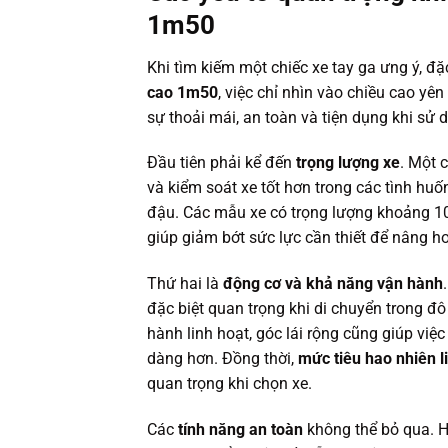
1m50
Khi tìm kiếm một chiếc xe tay ga ưng ý, đ
cao 1m50
, việc chỉ nhìn vào chiều cao yê
sự thoải mái, an toàn và tiện dụng khi sử 
Đầu tiên phải kể đến
trọng lượng xe
. Một 
và kiểm soát xe tốt hơn trong các tình huố
đậu. Các mẫu xe có trọng lượng khoảng 10
giúp giảm bớt sức lực cần thiết để nâng ho
Thứ hai là
động cơ và khả năng vận hành
đặc biệt quan trọng khi di chuyển trong đô
hành linh hoạt, góc lái rộng cũng giúp vi
dàng hơn. Đồng thời,
mức tiêu hao nhiên l
quan trọng khi chọn xe.
Các
tính năng an toàn
không thể bỏ qua. H