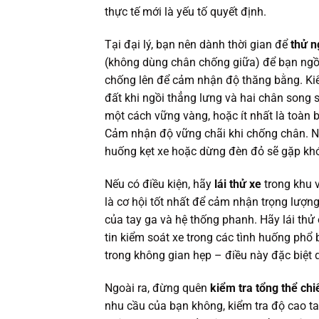
thực tế mới là yếu tố quyết định.
Tại đại lý, bạn nên dành thời gian để
thử n
(không dùng chân chống giữa) để bạn ngồi
chống lên để cảm nhận độ thăng bằng. Ki
đất khi ngồi thẳng lưng và hai chân song 
một cách vững vàng, hoặc ít nhất là toàn
Cảm nhận độ vững chãi khi chống chân. Nếu
huống kẹt xe hoặc dừng đèn đỏ sẽ gặp khó 
Nếu có điều kiện, hãy
lái thử xe
trong khu 
là cơ hội tốt nhất để cảm nhận trọng lượn
của tay ga và hệ thống phanh. Hãy lái thử
tin kiểm soát xe trong các tình huống phổ
trong không gian hẹp – điều này đặc biệt 
Ngoài ra, đừng quên
kiểm tra tổng thể chi
nhu cầu của bạn không, kiểm tra độ cao tay