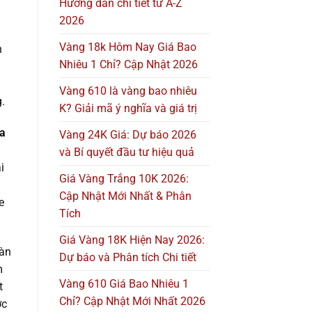
Hướng dẫn chi tiết từ A-Z
2026
Vàng 18k Hôm Nay Giá Bao
h
Nhiêu 1 Chỉ? Cập Nhật 2026
Vàng 610 là vàng bao nhiêu
.
K? Giải mã ý nghĩa và giá trị
ủa
Vàng 24K Giá: Dự báo 2026
và Bí quyết đầu tư hiệu quả
i
Giá Vàng Trắng 10K 2026:
Cập Nhật Mới Nhất & Phân
e
Tích
Giá Vàng 18K Hiện Nay 2026:
oàn
Dự báo và Phân tích Chi tiết
m
Vàng 610 Giá Bao Nhiêu 1
t
Chỉ? Cập Nhật Mới Nhất 2026
ợc