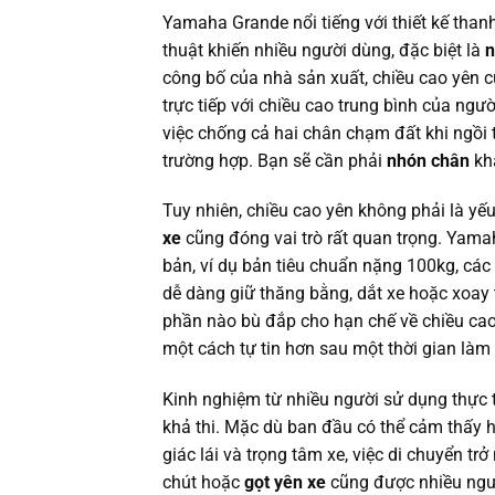
Yamaha Grande nổi tiếng với thiết kế than
thuật khiến nhiều người dùng, đặc biệt là
n
công bố của nhà sản xuất, chiều cao yên 
trực tiếp với chiều cao trung bình của ngư
việc chống cả hai chân chạm đất khi ngồi
trường hợp. Bạn sẽ cần phải
nhón chân
khá
Tuy nhiên, chiều cao yên không phải là yế
xe
cũng đóng vai trò rất quan trọng. Yama
bản, ví dụ bản tiêu chuẩn nặng 100kg, các
dễ dàng giữ thăng bằng, dắt xe hoặc xoay
phần nào bù đắp cho hạn chế về chiều cao
một cách tự tin hơn sau một thời gian làm 
Kinh nghiệm từ nhiều người sử dụng thực t
khả thi. Mặc dù ban đầu có thể cảm thấy 
giác lái và trọng tâm xe, việc di chuyển t
chút hoặc
gọt yên xe
cũng được nhiều ngườ