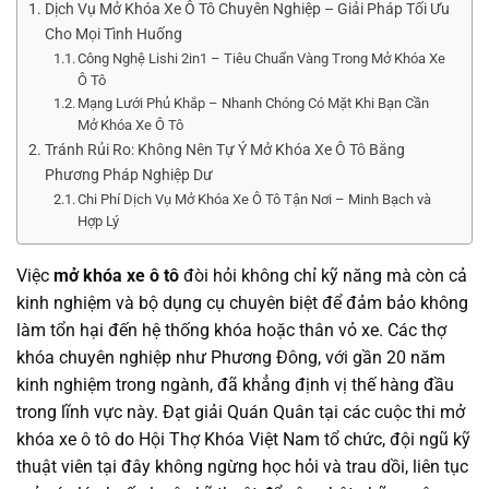
Dịch Vụ Mở Khóa Xe Ô Tô Chuyên Nghiệp – Giải Pháp Tối Ưu
Cho Mọi Tình Huống
Công Nghệ Lishi 2in1 – Tiêu Chuẩn Vàng Trong Mở Khóa Xe
Ô Tô
Mạng Lưới Phủ Khắp – Nhanh Chóng Có Mặt Khi Bạn Cần
Mở Khóa Xe Ô Tô
Tránh Rủi Ro: Không Nên Tự Ý Mở Khóa Xe Ô Tô Bằng
Phương Pháp Nghiệp Dư
Chi Phí Dịch Vụ Mở Khóa Xe Ô Tô Tận Nơi – Minh Bạch và
Hợp Lý
Việc
mở khóa xe ô tô
đòi hỏi không chỉ kỹ năng mà còn cả
kinh nghiệm và bộ dụng cụ chuyên biệt để đảm bảo không
làm tổn hại đến hệ thống khóa hoặc thân vỏ xe. Các thợ
khóa chuyên nghiệp như Phương Đông, với gần 20 năm
kinh nghiệm trong ngành, đã khẳng định vị thế hàng đầu
trong lĩnh vực này. Đạt giải Quán Quân tại các cuộc thi mở
khóa xe ô tô do Hội Thợ Khóa Việt Nam tổ chức, đội ngũ kỹ
thuật viên tại đây không ngừng học hỏi và trau dồi, liên tục