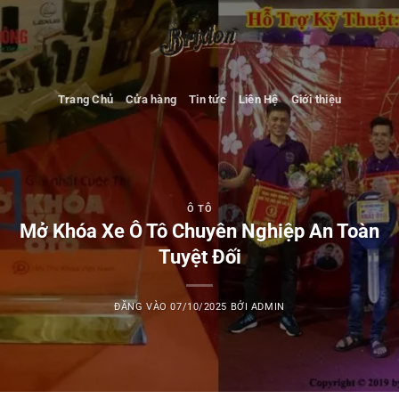
Bỏ
qua
nội
dung
Trang Chủ
Cửa hàng
Tin tức
Liên Hệ
Giới thiệu
Ô TÔ
Mở Khóa Xe Ô Tô Chuyên Nghiệp An Toàn
Tuyệt Đối
ĐĂNG VÀO
07/10/2025
BỞI
ADMIN