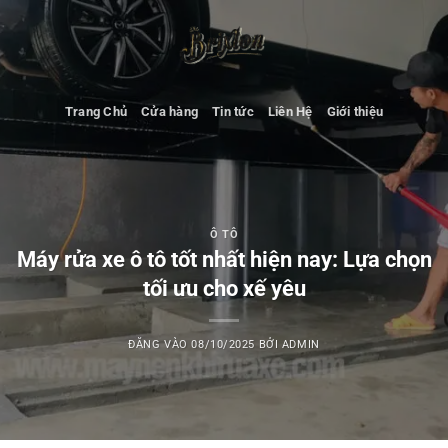
Bỏ
qua
nội
dung
Trang Chủ
Cửa hàng
Tin tức
Liên Hệ
Giới thiệu
Ô TÔ
Máy rửa xe ô tô tốt nhất hiện nay: Lựa chọn
tối ưu cho xế yêu
ĐĂNG VÀO
08/10/2025
BỞI
ADMIN