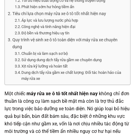
Tối ưu hiệu suất động cơ và hệ thống truyền động
Phát hiện sớm hư hỏng tiềm ẩn
Tiêu chí lựa chọn máy rửa xe ô tô tốt nhất hiện nay
Áp lực và lưu lượng nước phù hợp
Công nghệ và tính năng hiện đại
Độ bền và thương hiệu uy tín
Quy trình vệ sinh xe ô tô toàn diện với máy rửa xe chuyên
dụng
Chuẩn bị và làm sạch sơ bộ
Sử dụng dung dịch tẩy rửa gầm xe chuyên dụng
Xịt rửa kỹ lưỡng và hoàn tất
Dung dịch tẩy rửa gầm xe chất lượng: Đối tác hoàn hảo của
máy rửa xe
Một chiếc
máy rửa xe ô tô tốt nhất hiện nay
không chỉ đơn
thuần là công cụ làm sạch bề mặt mà còn là trợ thủ đắc
lực trong việc bảo dưỡng xe toàn diện. Nó giúp loại bỏ hiệu
quả bụi bẩn, bùn đất bám sâu, đặc biệt ở những khu vực
khó tiếp cận như gầm xe, vốn là nơi chịu nhiều tác động từ
môi trường và có thể tiềm ẩn nhiều nguy cơ hư hại nếu