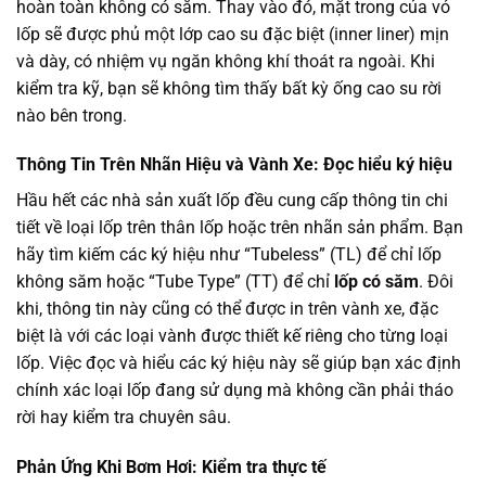
hoàn toàn không có săm. Thay vào đó, mặt trong của vỏ
lốp sẽ được phủ một lớp cao su đặc biệt (inner liner) mịn
và dày, có nhiệm vụ ngăn không khí thoát ra ngoài. Khi
kiểm tra kỹ, bạn sẽ không tìm thấy bất kỳ ống cao su rời
nào bên trong.
Thông Tin Trên Nhãn Hiệu và Vành Xe: Đọc hiểu ký hiệu
Hầu hết các nhà sản xuất lốp đều cung cấp thông tin chi
tiết về loại lốp trên thân lốp hoặc trên nhãn sản phẩm. Bạn
hãy tìm kiếm các ký hiệu như “Tubeless” (TL) để chỉ lốp
không săm hoặc “Tube Type” (TT) để chỉ
lốp có săm
. Đôi
khi, thông tin này cũng có thể được in trên vành xe, đặc
biệt là với các loại vành được thiết kế riêng cho từng loại
lốp. Việc đọc và hiểu các ký hiệu này sẽ giúp bạn xác định
chính xác loại lốp đang sử dụng mà không cần phải tháo
rời hay kiểm tra chuyên sâu.
Phản Ứng Khi Bơm Hơi: Kiểm tra thực tế