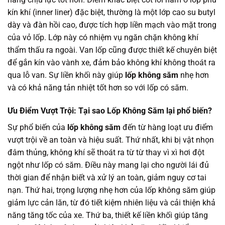
kín khí (inner liner) đặc biệt, thường là một lớp cao su butyl
dày và đàn hồi cao, được tích hợp liền mạch vào mặt trong
của vỏ lốp. Lớp này có nhiệm vụ ngăn chặn không khí
thẩm thấu ra ngoài. Van lốp cũng được thiết kế chuyên biệt
để gắn kín vào vành xe, đảm bảo không khí không thoát ra
qua lỗ van. Sự liền khối này giúp
lốp không săm
nhẹ hơn
và có khả năng tản nhiệt tốt hơn so với lốp có săm.
Ưu Điểm Vượt Trội: Tại sao Lốp Không Săm lại phổ biến?
Sự phổ biến của
lốp không săm
đến từ hàng loạt ưu điểm
vượt trội về an toàn và hiệu suất. Thứ nhất, khi bị vật nhọn
đâm thủng, không khí sẽ thoát ra từ từ thay vì xì hơi đột
ngột như lốp có săm. Điều này mang lại cho người lái đủ
thời gian để nhận biết và xử lý an toàn, giảm nguy cơ tai
nạn. Thứ hai, trọng lượng nhẹ hơn của lốp không săm giúp
giảm lực cản lăn, từ đó tiết kiệm nhiên liệu và cải thiện khả
năng tăng tốc của xe. Thứ ba, thiết kế liền khối giúp tăng