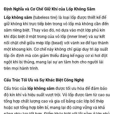
Định Nghĩa và Cơ Chế Giữ Khí của Lốp Không Săm
Lốp không săm
(tubeless tire) là loại lốp được thiết kế để
giữ không khí trực tiếp bên trong vỏ lốp mà không cần đến
săm riêng biệt. Thay vào đó, nó dựa vào một lớp phủ kín
khí đặc biệt ở mặt trong của vỏ lốp (inner liner) và sự kết
nối chặt chẽ giữa mép lốp (bead) với vành xe để tạo thành
một khoang kín. Cơ chế này không chỉ giúp duy trì áp suất
lốp ổn định mà còn giảm thiểu đáng kể nguy cơ xì hơi đột
ngột khi bị thủng, mang lại sự an tâm hơn cho người lái
trên mọi hành trình.
Cấu Trúc Tối Ưu và Sự Khác Biệt Công Nghệ
Cấu trúc của
lốp không săm
được tối ưu hóa để đảm bảo
độ kín khí và hiệu suất vượt trội. Vỏ lốp được làm từ cao su
tổng hợp chất lượng cao và gia cố bằng các lớp bố thép
hoặc sợi tổng hợp bền bỉ, mang lại độ cứng vững và khả
năng chịu lực tốt hơn. Điểm khác biệt cốt lõi nằm ở lớp phủ