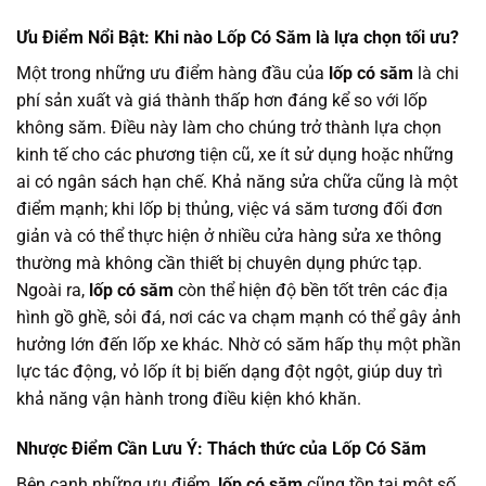
Ưu Điểm Nổi Bật: Khi nào Lốp Có Săm là lựa chọn tối ưu?
Một trong những ưu điểm hàng đầu của
lốp có săm
là chi
phí sản xuất và giá thành thấp hơn đáng kể so với lốp
không săm. Điều này làm cho chúng trở thành lựa chọn
kinh tế cho các phương tiện cũ, xe ít sử dụng hoặc những
ai có ngân sách hạn chế. Khả năng sửa chữa cũng là một
điểm mạnh; khi lốp bị thủng, việc vá săm tương đối đơn
giản và có thể thực hiện ở nhiều cửa hàng sửa xe thông
thường mà không cần thiết bị chuyên dụng phức tạp.
Ngoài ra,
lốp có săm
còn thể hiện độ bền tốt trên các địa
hình gồ ghề, sỏi đá, nơi các va chạm mạnh có thể gây ảnh
hưởng lớn đến lốp xe khác. Nhờ có săm hấp thụ một phần
lực tác động, vỏ lốp ít bị biến dạng đột ngột, giúp duy trì
khả năng vận hành trong điều kiện khó khăn.
Nhược Điểm Cần Lưu Ý: Thách thức của Lốp Có Săm
Bên cạnh những ưu điểm,
lốp có săm
cũng tồn tại một số