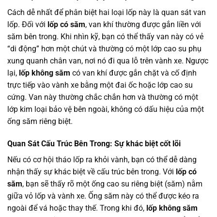
Cách dễ nhất để phân biệt hai loại lốp này là quan sát van
lốp. Đối với
lốp có săm
, van khí thường được gắn liền với
săm bên trong. Khi nhìn kỹ, bạn có thể thấy van này có vẻ
“di động” hơn một chút và thường có một lớp cao su phụ
xung quanh chân van, nơi nó đi qua lỗ trên vành xe. Ngược
lại,
lốp không săm
có van khí được gắn chặt và cố định
trực tiếp vào vành xe bằng một đai ốc hoặc lớp cao su
cứng. Van này thường chắc chắn hơn và thường có một
lớp kim loại bảo vệ bên ngoài, không có dấu hiệu của một
ống săm riêng biệt.
Quan Sát Cấu Trúc Bên Trong: Sự khác biệt cốt lõi
Nếu có cơ hội tháo lốp ra khỏi vành, bạn có thể dễ dàng
nhận thấy sự khác biệt về cấu trúc bên trong. Với
lốp có
săm
, bạn sẽ thấy rõ một ống cao su riêng biệt (săm) nằm
giữa vỏ lốp và vành xe. Ống săm này có thể được kéo ra
ngoài để vá hoặc thay thế. Trong khi đó,
lốp không săm