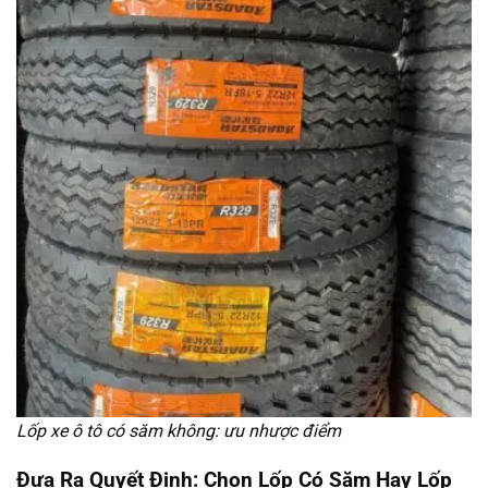
Lốp xe ô tô có săm không: ưu nhược điểm
Đưa Ra Quyết Định: Chọn Lốp Có Săm Hay Lốp