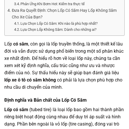
Phản Ứng Khi Bơm Hơi: Kiểm tra thực tế
Đưa Ra Quyết Định: Chọn Lốp Có Săm Hay Lốp Không Săm
Cho Xe Của Bạn?
Lựa Chọn Lốp Có Săm: Khi nào là phù hợp nhất?
Lựa Chọn Lốp Không Săm: Dành cho những ai?
Lốp
có săm
, còn gọi là lốp truyền thống, là một thiết kế lâu
đời và vẫn được sử dụng phổ biến trong một số phân khúc
xe nhất định. Để hiểu rõ hơn về loại lốp này, chúng ta cần
xem xét kỹ định nghĩa, cấu trúc cũng như ưu và nhược
điểm của nó. Sự thấu hiểu này sẽ giúp bạn đánh giá liệu
lốp xe ô tô có săm không
có phải là lựa chọn phù hợp cho
nhu cầu di chuyển của mình.
Định nghĩa và Bản chất của Lốp Có Săm
Lốp có săm
(tubed tire) là loại lốp bao gồm hai thành phần
riêng biệt hoạt động cùng nhau để duy trì áp suất và hình
dạng. Phần bên ngoài là vỏ lốp (tire casing), đóng vai trò