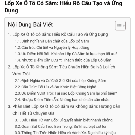
Lốp Xe Ô Tô Có Săm: Hiểu Rõ Cấu Tạo và Ứng
Dụng
Nội Dung Bài Viết
Lốp Xe Ô Tô Có Săm: Hiểu Rõ Cấu Tạo và Ứng Dụng
Định nghĩa và Bản chất của Lốp Có Săm
Cấu trúc Chi tiết và Nguyên lý Hoạt động
Ưu Điểm Nổi Bật: Khi nào Lốp Có Săm là lựa chọn tối ưu?
Nhược Điểm Cần Lưu Ý: Thách thức của Lốp Có Săm
Lốp Xe Ô Tô Không Săm: Tiêu Chuẩn Hiện Đại và Lợi Ích
Vượt Trội
Định Nghĩa và Cơ Chế Giữ Khí của Lốp Không Săm
Cấu Trúc Tối Ưu và Sự Khác Biệt Công Nghệ
Ưu Điểm Vượt Trội: Tại sao Lốp Không Săm lại phổ biến?
Nhược Điểm Tiềm Ẩn: Những hạn chế cần cân nhắc
Phân Biệt Lốp Xe Ô Tô Có Săm và Không Săm: Hướng Dẫn
Chi Tiết Từ Chuyên Gia
Dấu Hiệu Từ Van Lốp: Bí quyết nhận biết nhanh chóng
Quan Sát Cấu Trúc Bên Trong: Sự khác biệt cốt lõi
Thông Tin Trên Nhãn Hiệu và Vành Xe: Đọc hiểu ký hiệu