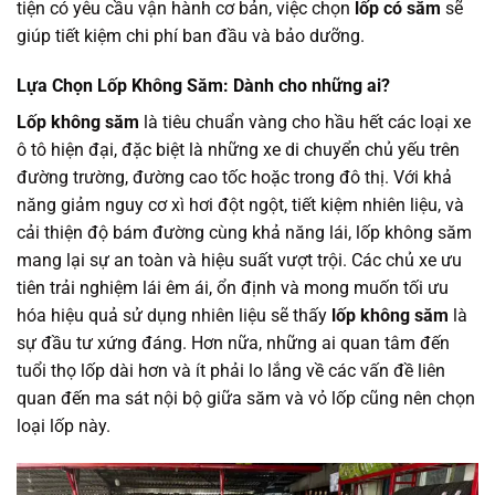
tiện có yêu cầu vận hành cơ bản, việc chọn
lốp có săm
sẽ
giúp tiết kiệm chi phí ban đầu và bảo dưỡng.
Lựa Chọn Lốp Không Săm: Dành cho những ai?
Lốp không săm
là tiêu chuẩn vàng cho hầu hết các loại xe
ô tô hiện đại, đặc biệt là những xe di chuyển chủ yếu trên
đường trường, đường cao tốc hoặc trong đô thị. Với khả
năng giảm nguy cơ xì hơi đột ngột, tiết kiệm nhiên liệu, và
cải thiện độ bám đường cùng khả năng lái, lốp không săm
mang lại sự an toàn và hiệu suất vượt trội. Các chủ xe ưu
tiên trải nghiệm lái êm ái, ổn định và mong muốn tối ưu
hóa hiệu quả sử dụng nhiên liệu sẽ thấy
lốp không săm
là
sự đầu tư xứng đáng. Hơn nữa, những ai quan tâm đến
tuổi thọ lốp dài hơn và ít phải lo lắng về các vấn đề liên
quan đến ma sát nội bộ giữa săm và vỏ lốp cũng nên chọn
loại lốp này.