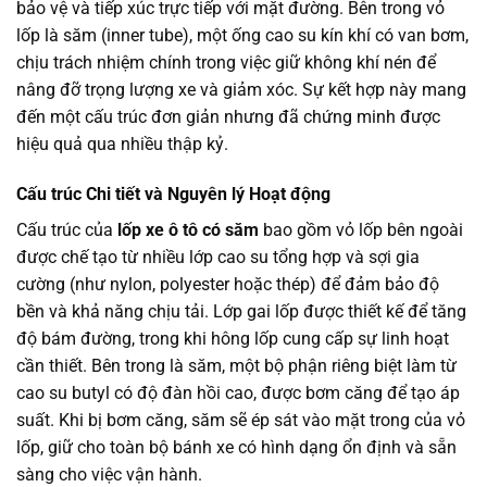
bảo vệ và tiếp xúc trực tiếp với mặt đường. Bên trong vỏ
lốp là săm (inner tube), một ống cao su kín khí có van bơm,
chịu trách nhiệm chính trong việc giữ không khí nén để
nâng đỡ trọng lượng xe và giảm xóc. Sự kết hợp này mang
đến một cấu trúc đơn giản nhưng đã chứng minh được
hiệu quả qua nhiều thập kỷ.
Cấu trúc Chi tiết và Nguyên lý Hoạt động
Cấu trúc của
lốp xe ô tô có săm
bao gồm vỏ lốp bên ngoài
được chế tạo từ nhiều lớp cao su tổng hợp và sợi gia
cường (như nylon, polyester hoặc thép) để đảm bảo độ
bền và khả năng chịu tải. Lớp gai lốp được thiết kế để tăng
độ bám đường, trong khi hông lốp cung cấp sự linh hoạt
cần thiết. Bên trong là săm, một bộ phận riêng biệt làm từ
cao su butyl có độ đàn hồi cao, được bơm căng để tạo áp
suất. Khi bị bơm căng, săm sẽ ép sát vào mặt trong của vỏ
lốp, giữ cho toàn bộ bánh xe có hình dạng ổn định và sẵn
sàng cho việc vận hành.