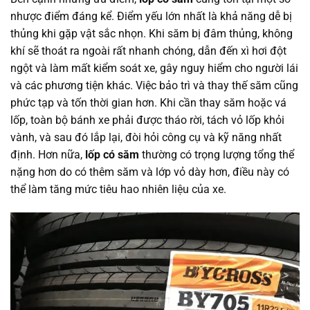
nhược điểm đáng kể. Điểm yếu lớn nhất là khả năng dễ bị
thủng khi gặp vật sắc nhọn. Khi săm bị đâm thủng, không
khí sẽ thoát ra ngoài rất nhanh chóng, dẫn đến xì hơi đột
ngột và làm mất kiểm soát xe, gây nguy hiểm cho người lái
và các phương tiện khác. Việc bảo trì và thay thế săm cũng
phức tạp và tốn thời gian hơn. Khi cần thay săm hoặc vá
lốp, toàn bộ bánh xe phải được tháo rời, tách vỏ lốp khỏi
vành, và sau đó lắp lại, đòi hỏi công cụ và kỹ năng nhất
định. Hơn nữa,
lốp có săm
thường có trọng lượng tổng thể
nặng hơn do có thêm săm và lớp vỏ dày hơn, điều này có
thể làm tăng mức tiêu hao nhiên liệu của xe.