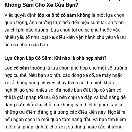
Không Săm Cho Xe Của Bạn?
Việc quyết định
lốp xe ô tô có săm không
là một lựa chọn
quan trọng, ảnh hưởng trực tiếp đến hiệu suất lái, an toàn
và chi phí bảo dưỡng. Lựa chọn tối ưu sẽ phụ thuộc vào
nhiều yếu tố như loại xe, điều kiện vận hành chủ yếu và ưu
tiên cá nhân của bạn.
Lựa Chọn Lốp Có Săm: Khi nào là phù hợp nhất?
Lốp
có săm
thường là lựa chọn phù hợp cho một số trường
hợp cụ thể. Nếu bạn sở hữu các dòng xe cổ, xe máy hoặc
xe tải hạng nặng chuyên chạy trên các địa hình khắc
nghiệt, gồ ghề, nhiều sỏi đá hoặc bùn đất, lốp có săm có
thể là giải pháp tối ưu. Độ bền chịu va đập và khả năng dễ
dàng sửa chữa tại chỗ mà không cần thiết bị phức tạp là
những ưu điểm đáng giá trong các điều kiện này. Ngoài ra,
nếu ngân sách là mối quan tâm hàng đầu và bạn tìm kiếm
một giải pháp kinh tế cho xe ít sử dụng hoặc các phương