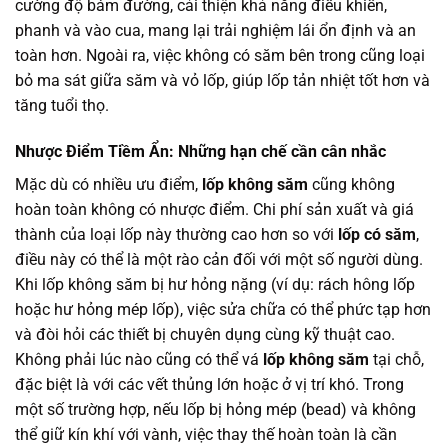
cường độ bám đường, cải thiện khả năng điều khiển,
phanh và vào cua, mang lại trải nghiệm lái ổn định và an
toàn hơn. Ngoài ra, việc không có săm bên trong cũng loại
bỏ ma sát giữa săm và vỏ lốp, giúp lốp tản nhiệt tốt hơn và
tăng tuổi thọ.
Nhược Điểm Tiềm Ẩn: Những hạn chế cần cân nhắc
Mặc dù có nhiều ưu điểm,
lốp không săm
cũng không
hoàn toàn không có nhược điểm. Chi phí sản xuất và giá
thành của loại lốp này thường cao hơn so với
lốp có săm
,
điều này có thể là một rào cản đối với một số người dùng.
Khi lốp không săm bị hư hỏng nặng (ví dụ: rách hông lốp
hoặc hư hỏng mép lốp), việc sửa chữa có thể phức tạp hơn
và đòi hỏi các thiết bị chuyên dụng cùng kỹ thuật cao.
Không phải lúc nào cũng có thể vá
lốp không săm
tại chỗ,
đặc biệt là với các vết thủng lớn hoặc ở vị trí khó. Trong
một số trường hợp, nếu lốp bị hỏng mép (bead) và không
thể giữ kín khí với vành, việc thay thế hoàn toàn là cần