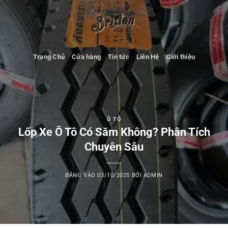
Bỏ
qua
nội
dung
Trang Chủ
Cửa hàng
Tin tức
Liên Hệ
Giới thiệu
Ô TÔ
Lốp Xe Ô Tô Có Săm Không? Phân Tích
Chuyên Sâu
ĐĂNG VÀO
03/10/2025
BỞI
ADMIN