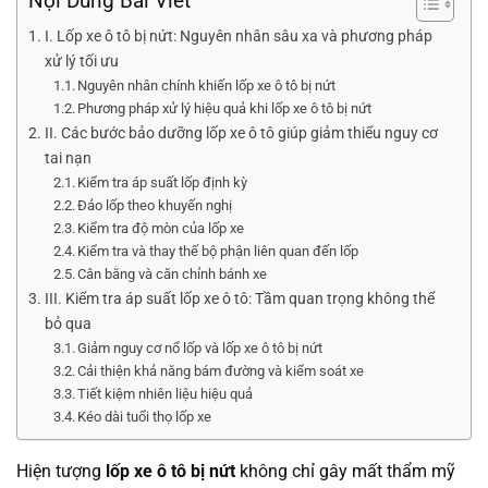
Nội Dung Bài Viết
I. Lốp xe ô tô bị nứt: Nguyên nhân sâu xa và phương pháp
xử lý tối ưu
Nguyên nhân chính khiến lốp xe ô tô bị nứt
Phương pháp xử lý hiệu quả khi lốp xe ô tô bị nứt
II. Các bước bảo dưỡng lốp xe ô tô giúp giảm thiểu nguy cơ
tai nạn
Kiểm tra áp suất lốp định kỳ
Đảo lốp theo khuyến nghị
Kiểm tra độ mòn của lốp xe
Kiểm tra và thay thế bộ phận liên quan đến lốp
Cân bằng và căn chỉnh bánh xe
III. Kiểm tra áp suất lốp xe ô tô: Tầm quan trọng không thể
bỏ qua
Giảm nguy cơ nổ lốp và lốp xe ô tô bị nứt
Cải thiện khả năng bám đường và kiểm soát xe
Tiết kiệm nhiên liệu hiệu quả
Kéo dài tuổi thọ lốp xe
Hiện tượng
lốp xe ô tô bị nứt
không chỉ gây mất thẩm mỹ