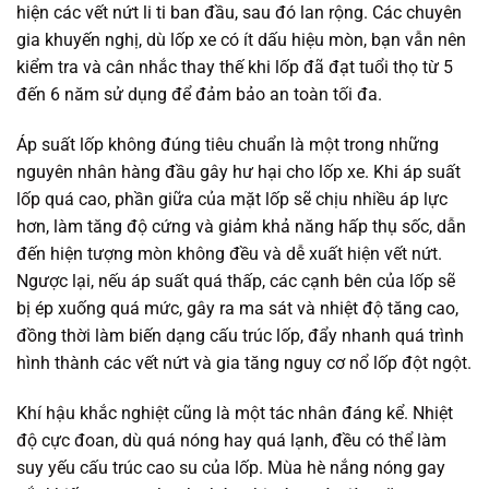
hiện các vết nứt li ti ban đầu, sau đó lan rộng. Các chuyên
gia khuyến nghị, dù lốp xe có ít dấu hiệu mòn, bạn vẫn nên
kiểm tra và cân nhắc thay thế khi lốp đã đạt tuổi thọ từ 5
đến 6 năm sử dụng để đảm bảo an toàn tối đa.
Áp suất lốp không đúng tiêu chuẩn là một trong những
nguyên nhân hàng đầu gây hư hại cho lốp xe. Khi áp suất
lốp quá cao, phần giữa của mặt lốp sẽ chịu nhiều áp lực
hơn, làm tăng độ cứng và giảm khả năng hấp thụ sốc, dẫn
đến hiện tượng mòn không đều và dễ xuất hiện vết nứt.
Ngược lại, nếu áp suất quá thấp, các cạnh bên của lốp sẽ
bị ép xuống quá mức, gây ra ma sát và nhiệt độ tăng cao,
đồng thời làm biến dạng cấu trúc lốp, đẩy nhanh quá trình
hình thành các vết nứt và gia tăng nguy cơ nổ lốp đột ngột.
Khí hậu khắc nghiệt cũng là một tác nhân đáng kể. Nhiệt
độ cực đoan, dù quá nóng hay quá lạnh, đều có thể làm
suy yếu cấu trúc cao su của lốp. Mùa hè nắng nóng gay