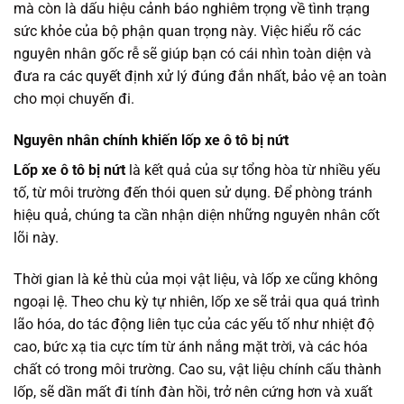
mà còn là dấu hiệu cảnh báo nghiêm trọng về tình trạng
sức khỏe của bộ phận quan trọng này. Việc hiểu rõ các
nguyên nhân gốc rễ sẽ giúp bạn có cái nhìn toàn diện và
đưa ra các quyết định xử lý đúng đắn nhất, bảo vệ an toàn
cho mọi chuyến đi.
Nguyên nhân chính khiến lốp xe ô tô bị nứt
Lốp xe ô tô bị nứt
là kết quả của sự tổng hòa từ nhiều yếu
tố, từ môi trường đến thói quen sử dụng. Để phòng tránh
hiệu quả, chúng ta cần nhận diện những nguyên nhân cốt
lõi này.
Thời gian là kẻ thù của mọi vật liệu, và lốp xe cũng không
ngoại lệ. Theo chu kỳ tự nhiên, lốp xe sẽ trải qua quá trình
lão hóa, do tác động liên tục của các yếu tố như nhiệt độ
cao, bức xạ tia cực tím từ ánh nắng mặt trời, và các hóa
chất có trong môi trường. Cao su, vật liệu chính cấu thành
lốp, sẽ dần mất đi tính đàn hồi, trở nên cứng hơn và xuất