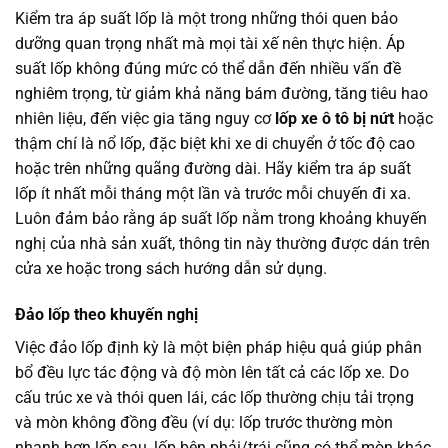
Kiểm tra áp suất lốp là một trong những thói quen bảo
dưỡng quan trọng nhất mà mọi tài xế nên thực hiện. Áp
suất lốp không đúng mức có thể dẫn đến nhiều vấn đề
nghiêm trọng, từ giảm khả năng bám đường, tăng tiêu hao
nhiên liệu, đến việc gia tăng nguy cơ
lốp xe ô tô bị nứt
hoặc
thậm chí là nổ lốp, đặc biệt khi xe di chuyển ở tốc độ cao
hoặc trên những quãng đường dài. Hãy kiểm tra áp suất
lốp ít nhất mỗi tháng một lần và trước mỗi chuyến đi xa.
Luôn đảm bảo rằng áp suất lốp nằm trong khoảng khuyến
nghị của nhà sản xuất, thông tin này thường được dán trên
cửa xe hoặc trong sách hướng dẫn sử dụng.
Đảo lốp theo khuyến nghị
Việc đảo lốp định kỳ là một biện pháp hiệu quả giúp phân
bổ đều lực tác động và độ mòn lên tất cả các lốp xe. Do
cấu trúc xe và thói quen lái, các lốp thường chịu tải trọng
và mòn không đồng đều (ví dụ: lốp trước thường mòn
nhanh hơn lốp sau, lốp bên phải/trái cũng có thể mòn khác