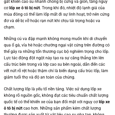
gắt khiến cao su nhanh chóng bị cứng và giòn, tăng nguy
cơ
lốp xe ô tô bị nứt
. Trong khi đó, nhiệt độ lạnh giá của
mùa đông có thể làm lốp mất đi sự linh hoạt, trở nên cứng
đơ và dễ bị vỡ hoặc rạn nứt khi chịu tải trọng hoặc va
chạm.
Những cú va đập mạnh không mong muốn khi di chuyển
qua ổ gà, vỉa hè hoặc chướng ngại vật cứng trên đường có
thể gây ra những tổn thương cục bộ nghiêm trọng cho lốp.
Lực tác động đột ngột này tạo ra sự căng thẳng lớn lên
cấu trúc bên trong và lớp cao su bên ngoài, dẫn đến các
vết nứt rõ rệt hoặc thậm chí là biến dạng cấu trúc lốp, làm
giảm tuổi thọ và độ an toàn của chúng.
Chất lượng lốp là yếu tố nền tảng. Việc sử dụng lốp xe
không rõ nguồn gốc, không đạt các tiêu chuẩn chất lượng
quốc tế có thể khiến xe của bạn đối mặt với nguy cơ
lốp xe
ô tô bị nứt
cao hơn. Những sản phẩm kém chất lượng
thường được sản xuất từ vật liệu cao su pha tạp, không