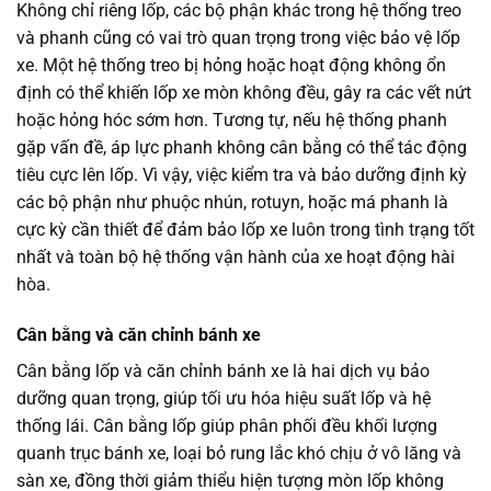
Không chỉ riêng lốp, các bộ phận khác trong hệ thống treo
và phanh cũng có vai trò quan trọng trong việc bảo vệ lốp
xe. Một hệ thống treo bị hỏng hoặc hoạt động không ổn
định có thể khiến lốp xe mòn không đều, gây ra các vết nứt
hoặc hỏng hóc sớm hơn. Tương tự, nếu hệ thống phanh
gặp vấn đề, áp lực phanh không cân bằng có thể tác động
tiêu cực lên lốp. Vì vậy, việc kiểm tra và bảo dưỡng định kỳ
các bộ phận như phuộc nhún, rotuyn, hoặc má phanh là
cực kỳ cần thiết để đảm bảo lốp xe luôn trong tình trạng tốt
nhất và toàn bộ hệ thống vận hành của xe hoạt động hài
hòa.
Cân bằng và căn chỉnh bánh xe
Cân bằng lốp và căn chỉnh bánh xe là hai dịch vụ bảo
dưỡng quan trọng, giúp tối ưu hóa hiệu suất lốp và hệ
thống lái. Cân bằng lốp giúp phân phối đều khối lượng
quanh trục bánh xe, loại bỏ rung lắc khó chịu ở vô lăng và
sàn xe, đồng thời giảm thiểu hiện tượng mòn lốp không