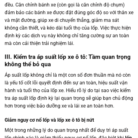
đều. Căn chỉnh bánh xe (còn gọi là căn chỉnh độ chụm)
đảm bảo các bánh xe được đặt đúng góc độ so với thân xe
và mặt đường, giúp xe di chuyển thẳng, giảm ma sát
không cần thiết, và kéo dài tuổi thọ của lốp. Việc thực hiện
định kỳ các dịch vụ này không chỉ tăng cường sự an toàn
mà còn cải thiện trải nghiệm lái.
III. Kiểm tra áp suất lốp xe ô tô: Tầm quan trọng
không thể bỏ qua
Áp suất lốp không chỉ là một con số đơn thuần mà nó còn
là yếu tố cốt lõi quyết định đến sự an toàn, hiệu suất vận
hành và tuổi thọ của lốp xe. Hiểu rõ lý do tại sao việc kiểm
tra áp suất lốp định kỳ lại quan trọng sẽ giúp bạn chủ động
hơn trong việc bảo dưỡng xe và lái xe an toàn hơn.
Giảm nguy cơ nổ lốp và lốp xe ô tô bị nứt
Một trong những lý do quan trọng nhất để duy trì áp suất
lốp chính xác là giảm thiểu nguy cơ nổ lốp, đặc biệt khi
lốp