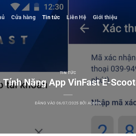
hủ
Cửa hàng
Tin tức
Liên Hệ
Giới thiệu
TIN TỨC
Tính Năng App VinFast E-Scoote
ĐĂNG VÀO
06/07/2025
BỞI
ADMIN