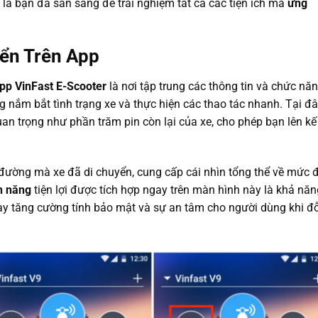
là bạn đã sẵn sàng để trải nghiệm tất cả các tiện ích mà
ứng
ển Trên App
pp VinFast E-Scooter
là nơi tập trung các thông tin và chức nă
 nắm bắt tình trạng xe và thực hiện các thao tác nhanh. Tại đâ
uan trọng như phần trăm pin còn lại của xe, cho phép bạn lên kế
 đường mà xe đã di chuyển, cung cấp cái nhìn tổng thể về mức 
h năng
tiện lợi được tích hợp ngay trên màn hình này là khả năn
ày tăng cường tính bảo mật và sự an tâm cho người dùng khi đ