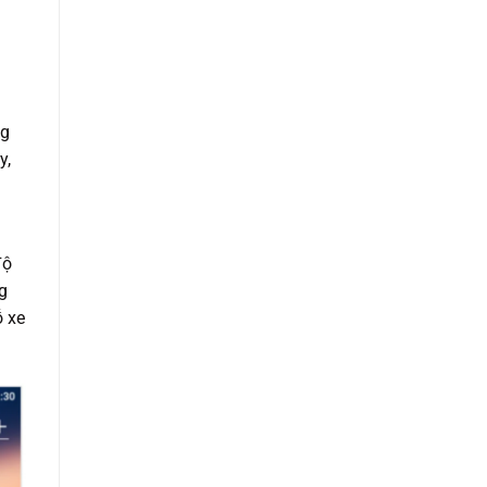
ng
y,
độ
g
ỗ xe