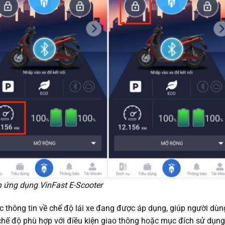
ên ứng dụng VinFast E-Scooter
c thông tin về chế độ lái xe đang được áp dụng, giúp người dùn
chế độ phù hợp với điều kiện giao thông hoặc mục đích sử dụng