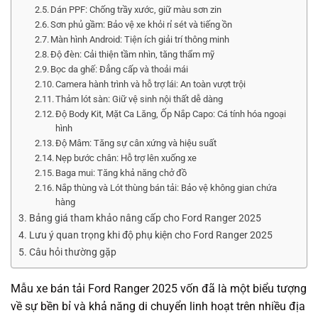
Dán PPF: Chống trầy xước, giữ màu sơn zin
Sơn phủ gầm: Bảo vệ xe khỏi rỉ sét và tiếng ồn
Màn hình Android: Tiện ích giải trí thông minh
Độ đèn: Cải thiện tầm nhìn, tăng thẩm mỹ
Bọc da ghế: Đẳng cấp và thoải mái
Camera hành trình và hỗ trợ lái: An toàn vượt trội
Thảm lót sàn: Giữ vệ sinh nội thất dễ dàng
Độ Body Kit, Mặt Ca Lăng, Ốp Nắp Capo: Cá tính hóa ngoại
hình
Độ Mâm: Tăng sự cân xứng và hiệu suất
Nẹp bước chân: Hỗ trợ lên xuống xe
Baga mui: Tăng khả năng chở đồ
Nắp thùng và Lót thùng bán tải: Bảo vệ không gian chứa
hàng
Bảng giá tham khảo nâng cấp cho Ford Ranger 2025
Lưu ý quan trọng khi độ phụ kiện cho Ford Ranger 2025
Câu hỏi thường gặp
Mẫu xe bán tải Ford Ranger 2025 vốn đã là một biểu tượng
về sự bền bỉ và khả năng di chuyển linh hoạt trên nhiều địa