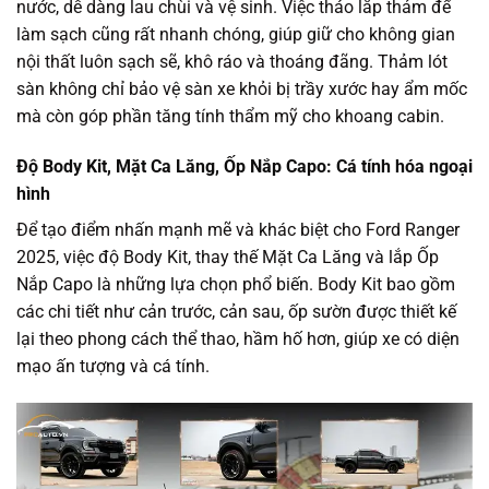
nước, dễ dàng lau chùi và vệ sinh. Việc tháo lắp thảm để
làm sạch cũng rất nhanh chóng, giúp giữ cho không gian
nội thất luôn sạch sẽ, khô ráo và thoáng đãng. Thảm lót
sàn không chỉ bảo vệ sàn xe khỏi bị trầy xước hay ẩm mốc
mà còn góp phần tăng tính thẩm mỹ cho khoang cabin.
Độ Body Kit, Mặt Ca Lăng, Ốp Nắp Capo: Cá tính hóa ngoại
hình
Để tạo điểm nhấn mạnh mẽ và khác biệt cho Ford Ranger
2025, việc độ Body Kit, thay thế Mặt Ca Lăng và lắp Ốp
Nắp Capo là những lựa chọn phổ biến. Body Kit bao gồm
các chi tiết như cản trước, cản sau, ốp sườn được thiết kế
lại theo phong cách thể thao, hầm hố hơn, giúp xe có diện
mạo ấn tượng và cá tính.