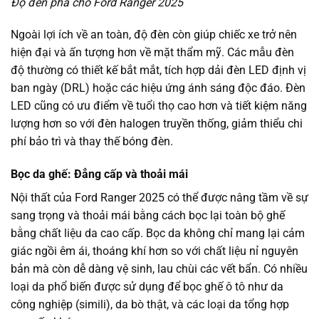
Độ đèn pha cho Ford Ranger 2025
Ngoài lợi ích về an toàn, độ đèn còn giúp chiếc xe trở nên
hiện đại và ấn tượng hơn về mặt thẩm mỹ. Các mẫu đèn
độ thường có thiết kế bắt mắt, tích hợp dải đèn LED định vị
ban ngày (DRL) hoặc các hiệu ứng ánh sáng độc đáo. Đèn
LED cũng có ưu điểm về tuổi thọ cao hơn và tiết kiệm năng
lượng hơn so với đèn halogen truyền thống, giảm thiểu chi
phí bảo trì và thay thế bóng đèn.
Bọc da ghế: Đẳng cấp và thoải mái
Nội thất của Ford Ranger 2025 có thể được nâng tầm về sự
sang trọng và thoải mái bằng cách bọc lại toàn bộ ghế
bằng chất liệu da cao cấp. Bọc da không chỉ mang lại cảm
giác ngồi êm ái, thoáng khí hơn so với chất liệu nỉ nguyên
bản mà còn dễ dàng vệ sinh, lau chùi các vết bẩn. Có nhiều
loại da phổ biến được sử dụng để bọc ghế ô tô như da
công nghiệp (simili), da bò thật, và các loại da tổng hợp