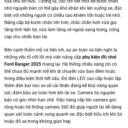
của chủ sở hữu. Tương tự, các chi tiết như bệ bước chân
nhỏ nguyên bản có thể gây khó khăn khi lên xuống xe, đặc
biệt với những người có chiều cao khiêm tốn hoặc trẻ nhỏ.
Nâng cấp bệ bước chân lớn hơn, chắc chắn hơn vừa gia
tăng tính tiện lợi, vừa làm tăng vẻ ngoài sang trọng, cứng
cáp cho chiếc bán tải.
Bên cạnh thẩm mỹ và tiện ích, sự an toàn và tiện nghi là
những yếu tố cốt lõi mà việc nâng cấp
phụ kiện đồ chơi
Ford Ranger 2025
mang lại. Hệ thống chiếu sáng zin có
thể chưa đủ mạnh mẽ khi di chuyển vào ban đêm hoặc
trong điều kiện thời tiết xấu. Độ đèn LED cao cấp hoặc lắp
thêm đèn bar nóc xe sẽ cải thiện đáng kể khả năng quan
sát, đảm bảo an toàn hơn khi lái xe. Camera lùi nguyên
bản có góc nhìn hạn chế. Việc nâng cấp lên camera góc
rộng hoặc hệ thống camera 360 độ giúp người lái dễ dàng
quan sát toàn cảnh xung quanh xe, đặc biệt hữu ích khi lùi
hoặc đỗ xe trong không gian hẹp.