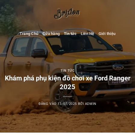
Bỏ
qua
nội
dung
Trang Chủ
Cửa hàng
Tin tức
Liên Hệ
Giới thiệu
TIN TỨC
Khám phá phụ kiện đồ chơi xe Ford Ranger
2025
ĐĂNG VÀO
13/07/2025
BỞI
ADMIN