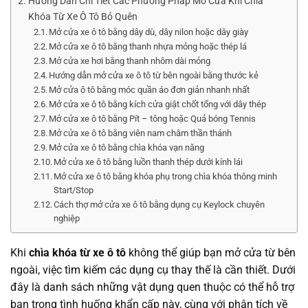
Hướng Dẫn Chi Tiết Các Phương Pháp Mở Cửa Khi Chìa
Khóa Từ Xe Ô Tô Bỏ Quên
Mở cửa xe ô tô bằng dây dù, dây nilon hoặc dây giày
Mở cửa xe ô tô bằng thanh nhựa mỏng hoặc thép lá
Mở cửa xe hơi bằng thanh nhôm dài mỏng
Hướng dẫn mở cửa xe ô tô từ bên ngoài bằng thước kẻ
Mở cửa ô tô bằng móc quần áo đơn giản nhanh nhất
Mở cửa xe ô tô bằng kích cửa giật chốt tổng với dây thép
Mở cửa xe ô tô bằng Pít – tông hoặc Quả bóng Tennis
Mở cửa xe ô tô bằng viên nam châm thần thánh
Mở cửa xe ô tô bằng chìa khóa vạn năng
Mở cửa xe ô tô bằng luồn thanh thép dưới kính lái
Mở cửa xe ô tô bằng khóa phụ trong chìa khóa thông minh
Start/Stop
Cách thợ mở cửa xe ô tô bằng dụng cụ Keylock chuyên
nghiệp
Khi
chìa khóa từ xe ô tô
không thể giúp bạn mở cửa từ bên
ngoài, việc tìm kiếm các dụng cụ thay thế là cần thiết. Dưới
đây là danh sách những vật dụng quen thuộc có thể hỗ trợ
bạn trong tình huống khẩn cấp này, cùng với phân tích về