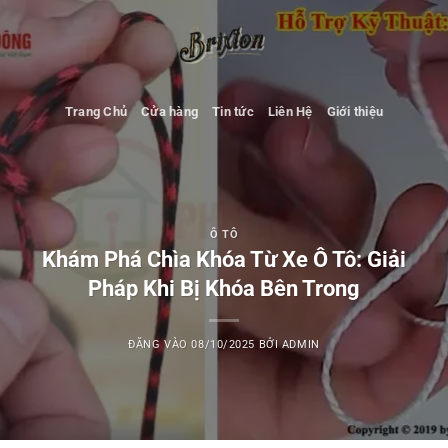
Bỏ
qua
nội
dung
Trang Chủ
Cửa hàng
Tin tức
Liên Hệ
Giới thiệu
Ô TÔ
Khám Phá Chìa Khóa Từ Xe Ô Tô: Giải
Pháp Khi Bị Khóa Bên Trong
ĐĂNG VÀO
08/10/2025
BỞI
ADMIN