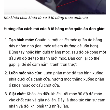
Mở khóa chìa khóa từ xe ô tô bằng móc quần áo
Hướng dẫn cách mở cửa ô tô bằng móc quần áo đơn giản:
Tạo hình móc:
Chuẩn bị một chiếc móc quần áo bằng
dây nhôm nhỏ (loại móc trẻ em thường dễ uốn hơn).
Dùng tay hoặc kìm duỗi thẳng móc, sau đó bẻ cong một
đầu 90 độ để tạo thành lưỡi móc. Đầu còn lại có thể
gập lại để dễ cầm nắm, tránh trơn trượt.
Luồn móc vào cửa:
Luồn phần móc đã tạo hình xuống
phía dưới của cánh cửa, hướng móc thẳng xuống phần
ổ khóa hoặc cơ cấu chốt cửa.
Giật chốt:
Khéo léo điều khiển lưỡi móc 90 độ để móc
vào chốt cửa và giật nó lên. Đây là thao tác cần sự cảm
nhận và đôi khi phải thử nhiều lần.