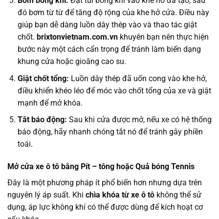
Bơm bóng khí:
Đặt túi bóng khí vào khe hở đã tạo, sau
đó bơm từ từ để tăng độ rộng của khe hở cửa. Điều này
giúp bạn dễ dàng luồn dây thép vào và thao tác giật
chốt.
brixtonvietnam.com.vn
khuyên bạn nên thực hiện
bước này một cách cẩn trọng để tránh làm biến dạng
khung cửa hoặc gioăng cao su.
Giật chốt tổng:
Luồn dây thép đã uốn cong vào khe hở,
điều khiển khéo léo để móc vào chốt tổng của xe và giật
mạnh để mở khóa.
Tắt báo động:
Sau khi cửa được mở, nếu xe có hệ thống
báo động, hãy nhanh chóng tắt nó để tránh gây phiền
toái.
Mở cửa xe ô tô bằng Pít – tông hoặc Quả bóng Tennis
Đây là một phương pháp ít phổ biến hơn nhưng dựa trên
nguyên lý áp suất. Khi
chìa khóa từ xe ô tô
không thể sử
dụng, áp lực không khí có thể được dùng để kích hoạt cơ