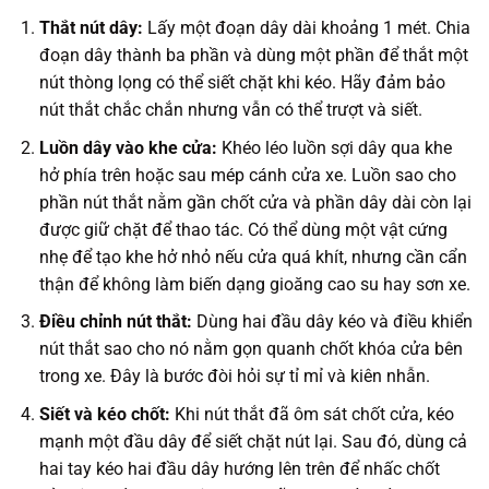
Thắt nút dây:
Lấy một đoạn dây dài khoảng 1 mét. Chia
đoạn dây thành ba phần và dùng một phần để thắt một
nút thòng lọng có thể siết chặt khi kéo. Hãy đảm bảo
nút thắt chắc chắn nhưng vẫn có thể trượt và siết.
Luồn dây vào khe cửa:
Khéo léo luồn sợi dây qua khe
hở phía trên hoặc sau mép cánh cửa xe. Luồn sao cho
phần nút thắt nằm gần chốt cửa và phần dây dài còn lại
được giữ chặt để thao tác. Có thể dùng một vật cứng
nhẹ để tạo khe hở nhỏ nếu cửa quá khít, nhưng cần cẩn
thận để không làm biến dạng gioăng cao su hay sơn xe.
Điều chỉnh nút thắt:
Dùng hai đầu dây kéo và điều khiển
nút thắt sao cho nó nằm gọn quanh chốt khóa cửa bên
trong xe. Đây là bước đòi hỏi sự tỉ mỉ và kiên nhẫn.
Siết và kéo chốt:
Khi nút thắt đã ôm sát chốt cửa, kéo
mạnh một đầu dây để siết chặt nút lại. Sau đó, dùng cả
hai tay kéo hai đầu dây hướng lên trên để nhấc chốt