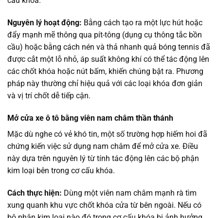
cấu khóa.
Nguyên lý hoạt động:
Bằng cách tạo ra một lực hút hoặc
đẩy mạnh mẽ thông qua pít-tông (dụng cụ thông tắc bồn
cầu) hoặc bằng cách nén và thả nhanh quả bóng tennis đã
được cắt một lỗ nhỏ, áp suất không khí có thể tác động lên
các chốt khóa hoặc nút bấm, khiến chúng bật ra. Phương
pháp này thường chỉ hiệu quả với các loại khóa đơn giản
và vị trí chốt dễ tiếp cận.
Mở cửa xe ô tô bằng viên nam châm thần thánh
Mặc dù nghe có vẻ khó tin, một số trường hợp hiếm hoi đã
chứng kiến việc sử dụng nam châm để mở cửa xe. Điều
này dựa trên nguyên lý từ tính tác động lên các bộ phận
kim loại bên trong cơ cấu khóa.
Cách thực hiện:
Dùng một viên nam châm mạnh rà tìm
xung quanh khu vực chốt khóa cửa từ bên ngoài. Nếu có
bộ phận kim loại nào đó trong cơ cấu khóa bị ảnh hưởng