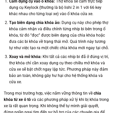
Cắm dụng cụ vào ổ khóa:
Thợ khóa sẽ cắm trực tiếp
dụng cụ Keylock (thường là bộ lishi 2 in 1 với 66 key
khác nhau cho từng loại xe) vào ổ khóa cửa xe.
Tạo biên dạng chìa khóa ảo:
Dụng cụ này cho phép thợ
khóa cảm nhận và điều chỉnh từng nhíp bi bên trong ổ
khóa, từ đó “đọc” được biên dạng của chìa khóa hoặc
đưa các bi khóa về trạng thái mở. Quá trình này tương
tự như việc tạo ra một chiếc chìa khóa mới ngay tại chỗ.
Xoay và mở khóa:
Khi tất cả các nhíp bi đã ở đúng vị trí,
thợ khóa chỉ cần xoay dụng cụ theo chiều mở khóa và
cửa xe sẽ bật chốt ngay lập tức. Phương pháp này đảm
bảo an toàn, không gây hư hại cho hệ thống khóa và
cửa xe.
Trong mọi trường hợp, việc nắm vững thông tin về
chìa
khóa từ xe ô tô
và các phương pháp xử lý khi bị khóa trong
xe là rất quan trọng. Khi không thể tự mình giải quyết,
đừng ngần ngại tìm đến sự hỗ trợ của các chuyên gia để