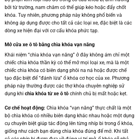
bởi từ trường, nam châm có thể giúp kéo hoặc đẩy chốt
khóa. Tuy nhiên, phương pháp này không phổ biến và
không áp dụng được cho tất cả các loại xe, đặc biệt là các
dòng xe hiện đại với cơ cấu khóa phức tạp.
Mở cửa xe ô tô bằng chìa khóa vạn năng
Khái niệm “chìa khóa vạn năng” ở đây không ám chỉ một
chiếc chìa khóa thần kỳ có thể mở mọi loại xe, mà là một
chiếc chìa khóa có biên dạng phôi na ná hoặc được chế
tạo đặc biệt để “đánh lừa” ổ khóa cơ học của xe. Phương
pháp này thường được các thợ khóa chuyên nghiệp sử
dụng khi
chìa khóa từ xe ô tô
chính chủ bị mất hoặc kẹt.
Cơ chế hoạt động:
Chìa khóa “vạn năng” thực chất là một
bộ chìa khóa có nhiều biên dạng khác nhau hoặc một dụng
cụ chuyên biệt giúp tác động lên từng nhíp bi trong ổ khóa,
giống như cách bạn dùng chìa khóa đúng để mở. Khi tất
cả các nhíp bi được đưa về đúng vị trí mở, ổ khóa sẽ nhả