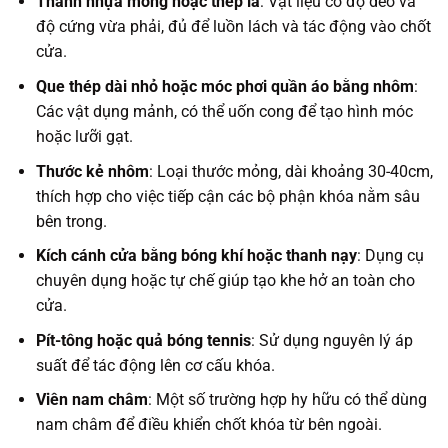
Thanh nhựa mỏng hoặc thép lá
: Vật liệu có độ dẻo và
độ cứng vừa phải, đủ để luồn lách và tác động vào chốt
cửa.
Que thép dài nhỏ hoặc móc phơi quần áo bằng nhôm
:
Các vật dụng mảnh, có thể uốn cong để tạo hình móc
hoặc lưỡi gạt.
Thước kẻ nhôm
: Loại thước mỏng, dài khoảng 30-40cm,
thích hợp cho việc tiếp cận các bộ phận khóa nằm sâu
bên trong.
Kích cánh cửa bằng bóng khí hoặc thanh nạy
: Dụng cụ
chuyên dụng hoặc tự chế giúp tạo khe hở an toàn cho
cửa.
Pít-tông hoặc quả bóng tennis
: Sử dụng nguyên lý áp
suất để tác động lên cơ cấu khóa.
Viên nam châm
: Một số trường hợp hy hữu có thể dùng
nam châm để điều khiển chốt khóa từ bên ngoài.