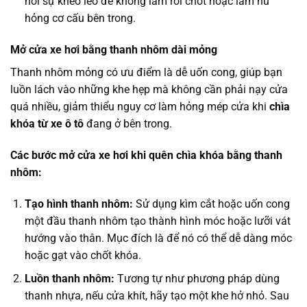
hỏi sự khéo léo để không làm rơi chốt hoặc làm hư
hỏng cơ cấu bên trong.
Mở cửa xe hơi bằng thanh nhôm dài mỏng
Thanh nhôm mỏng có ưu điểm là dễ uốn cong, giúp bạn
luồn lách vào những khe hẹp mà không cần phải nạy cửa
quá nhiều, giảm thiểu nguy cơ làm hỏng mép cửa khi
chìa
khóa từ xe ô tô
đang ở bên trong.
Các bước mở cửa xe hơi khi quên chìa khóa bằng thanh
nhôm:
Tạo hình thanh nhôm:
Sử dụng kìm cắt hoặc uốn cong
một đầu thanh nhôm tạo thành hình móc hoặc lưỡi vát
hướng vào thân. Mục đích là để nó có thể dễ dàng móc
hoặc gạt vào chốt khóa.
Luồn thanh nhôm:
Tương tự như phương pháp dùng
thanh nhựa, nếu cửa khít, hãy tạo một khe hở nhỏ. Sau