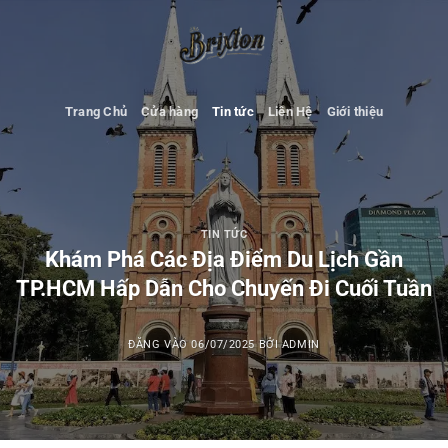
Bỏ
qua
nội
dung
Trang Chủ
Cửa hàng
Tin tức
Liên Hệ
Giới thiệu
TIN TỨC
Khám Phá Các Địa Điểm Du Lịch Gần
TP.HCM Hấp Dẫn Cho Chuyến Đi Cuối Tuần
ĐĂNG VÀO
06/07/2025
BỞI
ADMIN