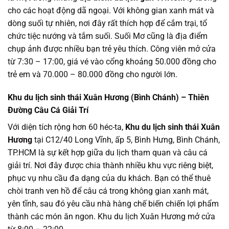
cho các hoạt động dã ngoại. Với không gian xanh mát và
dòng suối tự nhiên, nơi đây rất thích hợp để cắm trại, tổ
chức tiệc nướng và tắm suối. Suối Mơ cũng là địa điểm
chụp ảnh được nhiều bạn trẻ yêu thích. Công viên mở cửa
từ 7:30 – 17:00, giá vé vào cổng khoảng 50.000 đồng cho
trẻ em và 70.000 – 80.000 đồng cho người lớn.
Khu du lịch sinh thái Xuân Hương (Bình Chánh) – Thiên
Đường Câu Cá Giải Trí
Với diện tích rộng hơn 60 héc-ta,
Khu du lịch sinh thái Xuân
Hương
tại C12/40 Long Vĩnh, ấp 5, Bình Hưng, Bình Chánh,
TP.HCM là sự kết hợp giữa du lịch tham quan và câu cá
giải trí. Nơi đây được chia thành nhiều khu vực riêng biệt,
phục vụ nhu cầu đa dạng của du khách. Bạn có thể thuê
chòi tranh ven hồ để câu cá trong không gian xanh mát,
yên tĩnh, sau đó yêu cầu nhà hàng chế biến chiến lợi phẩm
thành các món ăn ngon. Khu du lịch Xuân Hương mở cửa