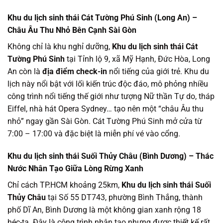
Khu du lịch sinh thái Cát Tường Phú Sinh (Long An) –
Châu Âu Thu Nhỏ Bên Cạnh Sài Gòn
Không chỉ là khu nghỉ dưỡng,
Khu du lịch sinh thái Cát
Tường Phú Sinh
tại Tỉnh lộ 9, xã Mỹ Hạnh, Đức Hòa, Long
An còn là
địa điểm check-in
nổi tiếng của giới trẻ. Khu du
lịch này nổi bật với lối kiến trúc độc đáo, mô phỏng nhiều
công trình nổi tiếng thế giới như tượng Nữ thần Tự do, tháp
Eiffel, nhà hát Opera Sydney… tạo nên một “châu Âu thu
nhỏ” ngay gần Sài Gòn. Cát Tường Phú Sinh mở cửa từ
7:00 – 17:00 và đặc biệt là miễn phí vé vào cổng.
Khu du lịch sinh thái Suối Thủy Châu (Bình Dương) – Thác
Nước Nhân Tạo Giữa Lòng Rừng Xanh
Chỉ cách TP.HCM khoảng 25km,
Khu du lịch sinh thái Suối
Thủy Châu
tại Số 55 DT743, phường Bình Thắng, thành
phố Dĩ An, Bình Dương là một không gian xanh rộng 18
héc-ta. Đây là công trình nhân tạo nhưng được thiết kế rất