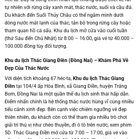
tự nhiên với rừng cây xanh mát, thác nước, suối và cầu đá.
Du khách đến Suối Thủy Châu có thể ngâm mình dưới
dòng nước mát lạnh của thác, tản bộ trong rừng cây hoặc
tham quan hồ cá sấu. Khu du lịch mở cửa vào cuối tuần
(thứ Sáu đến Chủ Nhật) từ 8:00 – 16:00, giá vé từ 40.000 –
100.000 đồng tùy đối tượng.
Khu du lịch Thác Giang Điền (Đồng Nai) – Khám Phá Vẻ
Đẹp Của Thác Nước
Với diện tích khoảng 67 héc-ta,
Khu du lịch Thác Giang
Điền
tại 104/4 ấp Hòa Bình, xã Giang Điền, huyện Trảng
Bom, Đồng Nai là một quần thể du lịch sinh thái hấp dẫn.
Điểm nhấn chính là hệ thống thác nước hùng vĩ cùng nhiều
tiểu cảnh xinh đẹp. Bên cạnh việc chiêm ngưỡng vẻ đẹp
thiên nhiên, du khách còn có thể tham gia nhiều trò chơi
giải trí thú vị như chèo thuyền, đi ô tô trên nước, xem phim
5D. Thác Giang Điền mở cửa từ 7:00 – 17:00, giá vé vào