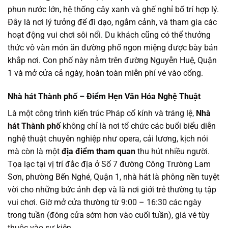
phun nước lớn, hệ thống cây xanh và ghế nghỉ bố trí hợp lý.
Đây là nơi lý tưởng để đi dạo, ngắm cảnh, và tham gia các
hoạt động vui chơi sôi nổi. Du khách cũng có thể thưởng
thức vô vàn món ăn đường phố ngon miệng được bày bán
khắp nơi. Con phố này nằm trên đường Nguyễn Huệ, Quận
1 và mở cửa cả ngày, hoàn toàn miễn phí vé vào cổng.
Nhà hát Thành phố – Điểm Hẹn Văn Hóa Nghệ Thuật
Là một công trình kiến trúc Pháp cổ kính và tráng lệ,
Nhà
hát Thành phố
không chỉ là nơi tổ chức các buổi biểu diễn
nghệ thuật chuyên nghiệp như opera, cải lương, kịch nói
mà còn là một
địa điểm tham quan
thu hút nhiều người.
Tọa lạc tại vị trí đắc địa ở Số 7 đường Công Trường Lam
Sơn, phường Bến Nghé, Quận 1, nhà hát là phông nền tuyệt
vời cho những bức ảnh đẹp và là nơi giới trẻ thường tụ tập
vui chơi. Giờ mở cửa thường từ 9:00 – 16:30 các ngày
trong tuần (đóng cửa sớm hơn vào cuối tuần), giá vé tùy
thuộc vào sự kiện.