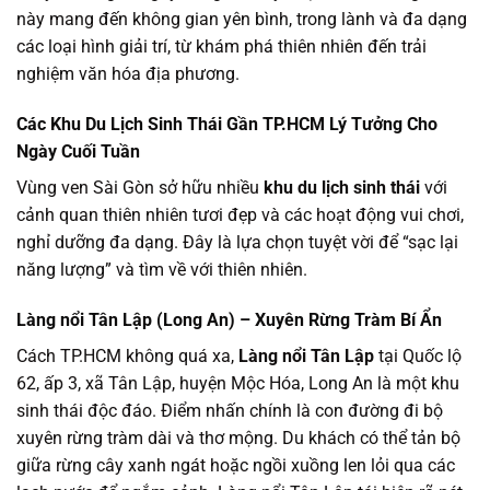
này mang đến không gian yên bình, trong lành và đa dạng
các loại hình giải trí, từ khám phá thiên nhiên đến trải
nghiệm văn hóa địa phương.
Các Khu Du Lịch Sinh Thái Gần TP.HCM Lý Tưởng Cho
Ngày Cuối Tuần
Vùng ven Sài Gòn sở hữu nhiều
khu du lịch sinh thái
với
cảnh quan thiên nhiên tươi đẹp và các hoạt động vui chơi,
nghỉ dưỡng đa dạng. Đây là lựa chọn tuyệt vời để “sạc lại
năng lượng” và tìm về với thiên nhiên.
Làng nổi Tân Lập (Long An) – Xuyên Rừng Tràm Bí Ẩn
Cách TP.HCM không quá xa,
Làng nổi Tân Lập
tại Quốc lộ
62, ấp 3, xã Tân Lập, huyện Mộc Hóa, Long An là một khu
sinh thái độc đáo. Điểm nhấn chính là con đường đi bộ
xuyên rừng tràm dài và thơ mộng. Du khách có thể tản bộ
giữa rừng cây xanh ngát hoặc ngồi xuồng len lỏi qua các