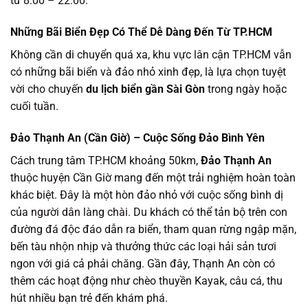
từ 8:00 – 22:00.
Những Bãi Biển Đẹp Có Thể Dễ Dàng Đến Từ TP.HCM
Không cần di chuyển quá xa, khu vực lân cận TP.HCM vẫn
có những bãi biển và đảo nhỏ xinh đẹp, là lựa chọn tuyệt
vời cho chuyến
du lịch biển gần Sài Gòn
trong ngày hoặc
cuối tuần.
Đảo Thạnh An (Cần Giờ) – Cuộc Sống Đảo Bình Yên
Cách trung tâm TP.HCM khoảng 50km,
Đảo Thạnh An
thuộc huyện Cần Giờ mang đến một trải nghiệm hoàn toàn
khác biệt. Đây là một hòn đảo nhỏ với cuộc sống bình dị
của người dân làng chài. Du khách có thể tản bộ trên con
đường đá độc đáo dẫn ra biển, tham quan rừng ngập mặn,
bến tàu nhộn nhịp và thưởng thức các loại hải sản tươi
ngon với giá cả phải chăng. Gần đây, Thạnh An còn có
thêm các hoạt động như chèo thuyền Kayak, câu cá, thu
hút nhiều bạn trẻ đến khám phá.