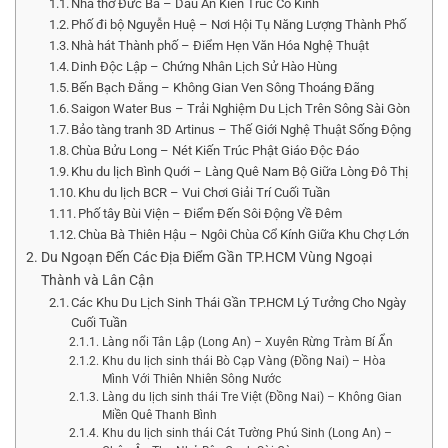
Nhà thờ Đức Bà – Dấu Ấn Kiến Trúc Cổ Kính
Phố đi bộ Nguyễn Huệ – Nơi Hội Tụ Năng Lượng Thành Phố
Nhà hát Thành phố – Điểm Hẹn Văn Hóa Nghệ Thuật
Dinh Độc Lập – Chứng Nhân Lịch Sử Hào Hùng
Bến Bạch Đằng – Không Gian Ven Sông Thoáng Đãng
Saigon Water Bus – Trải Nghiệm Du Lịch Trên Sông Sài Gòn
Bảo tàng tranh 3D Artinus – Thế Giới Nghệ Thuật Sống Động
Chùa Bửu Long – Nét Kiến Trúc Phật Giáo Độc Đáo
Khu du lịch Bình Quới – Làng Quê Nam Bộ Giữa Lòng Đô Thị
Khu du lịch BCR – Vui Chơi Giải Trí Cuối Tuần
Phố tây Bùi Viện – Điểm Đến Sôi Động Về Đêm
Chùa Bà Thiên Hậu – Ngôi Chùa Cổ Kính Giữa Khu Chợ Lớn
Du Ngoạn Đến Các Địa Điểm Gần TP.HCM Vùng Ngoại
Thành và Lân Cận
Các Khu Du Lịch Sinh Thái Gần TP.HCM Lý Tưởng Cho Ngày
Cuối Tuần
Làng nổi Tân Lập (Long An) – Xuyên Rừng Tràm Bí Ẩn
Khu du lịch sinh thái Bò Cạp Vàng (Đồng Nai) – Hòa
Mình Với Thiên Nhiên Sông Nước
Làng du lịch sinh thái Tre Việt (Đồng Nai) – Không Gian
Miền Quê Thanh Bình
Khu du lịch sinh thái Cát Tường Phú Sinh (Long An) –