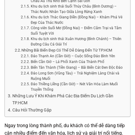
Châu Âu Thu Nhỏ Bên Cạnh Sài Gòn
Khu du lịch sinh thái Suối Thủy Châu (Bình Dương) –
Thác Nước Nhân Tạo Giữa Lòng Rừng Xanh
Khu du lịch Thác Giang Điền (Đồng Nai) – Khám Phá Vẻ
Đẹp Của Thác Nước
Công viên Suối Mơ (Đồng Nai) – Điểm Cắm Trại và Tắm
Suối Tuyệt Vời
Khu du lịch sinh thái Xuân Hương (Bình Chánh) – Thiên
Đường Câu Cá Giải Trí
Những Bãi Biển Đẹp Có Thể Dễ Dàng Đến Từ TP.HCM
Đảo Thạnh An (Cần Giờ) – Cuộc Sống Đảo Bình Yên
Biển Cần Giờ – Lá Phổi Xanh Của Thành Phố
Biển Tân Thành (Tiền Giang) – Bãi Biển Cát Đen Độc Đáo
Đảo Long Sơn (Vũng Tàu) – Trải Nghiệm Làng Chài và
Ruộng Muối
Đảo Thiềng Liềng (Cần Giờ) – Nét Văn Hóa Làm Muối
Truyền Thống
Những Lưu Ý Khi Khám Phá Các Địa Điểm Du Lịch Gần
TP.HCM
Câu Hỏi Thường Gặp
Ngay trong lòng thành phố, du khách có thể dễ dàng tiếp
cận nhiều điểm đến văn hóa, lịch sử và giải trí nổi tiếng.