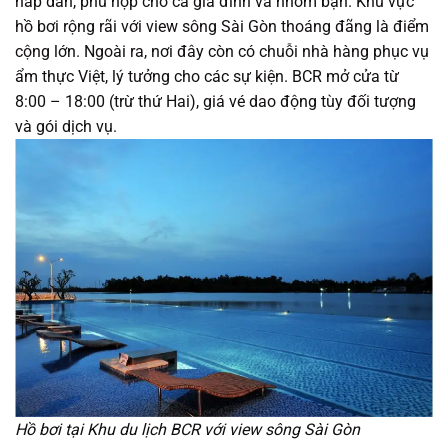
hấp dẫn, phù hợp cho cả gia đình và nhóm bạn. Khu vực
hồ bơi rộng rãi với view sông Sài Gòn thoáng đãng là điểm
cộng lớn. Ngoài ra, nơi đây còn có chuỗi nhà hàng phục vụ
ẩm thực Việt, lý tưởng cho các sự kiện. BCR mở cửa từ
8:00 – 18:00 (trừ thứ Hai), giá vé dao động tùy đối tượng
và gói dịch vụ.
Hồ bơi tại Khu du lịch BCR với view sông Sài Gòn