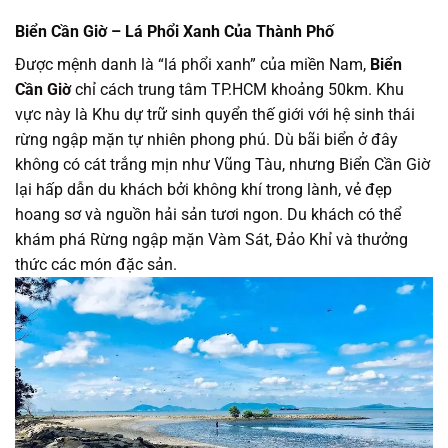
Biển Cần Giờ – Lá Phổi Xanh Của Thành Phố
Được mệnh danh là “lá phổi xanh” của miền Nam,
Biển
Cần Giờ
chỉ cách trung tâm TP.HCM khoảng 50km. Khu
vực này là Khu dự trữ sinh quyển thế giới với hệ sinh thái
rừng ngập mặn tự nhiên phong phú. Dù bãi biển ở đây
không có cát trắng mịn như Vũng Tàu, nhưng Biển Cần Giờ
lại hấp dẫn du khách bởi không khí trong lành, vẻ đẹp
hoang sơ và nguồn hải sản tươi ngon. Du khách có thể
khám phá Rừng ngập mặn Vàm Sát, Đảo Khỉ và thưởng
thức các món đặc sản.