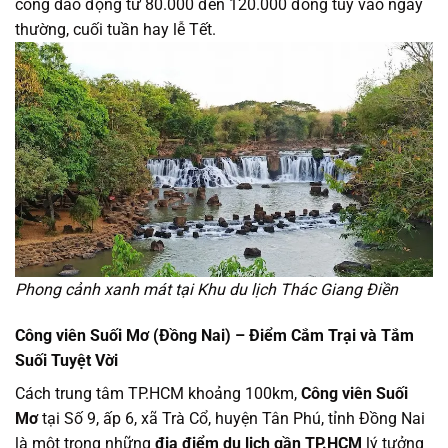
cổng dao động từ 80.000 đến 120.000 đồng tùy vào ngày
thường, cuối tuần hay lễ Tết.
Phong cảnh xanh mát tại Khu du lịch Thác Giang Điền
Công viên Suối Mơ (Đồng Nai) – Điểm Cắm Trại và Tắm
Suối Tuyệt Vời
Cách trung tâm TP.HCM khoảng 100km,
Công viên Suối
Mơ
tại Số 9, ấp 6, xã Trà Cổ, huyện Tân Phú, tỉnh Đồng Nai
là một trong những
địa điểm du lịch gần TP.HCM
lý tưởng