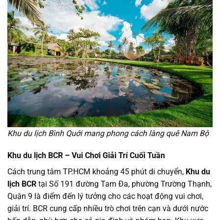
Khu du lịch Bình Quới mang phong cách làng quê Nam Bộ
Khu du lịch BCR – Vui Chơi Giải Trí Cuối Tuần
Cách trung tâm TP.HCM khoảng 45 phút di chuyển,
Khu du
lịch BCR
tại Số 191 đường Tam Đa, phường Trường Thạnh,
Quận 9 là điểm đến lý tưởng cho các hoạt động vui chơi,
giải trí. BCR cung cấp nhiều trò chơi trên cạn và dưới nước