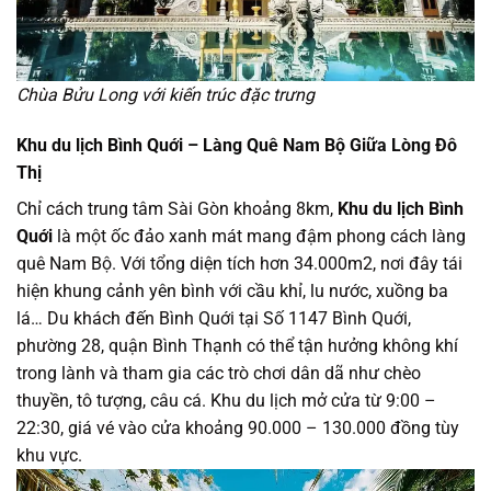
Chùa Bửu Long với kiến trúc đặc trưng
Khu du lịch Bình Quới – Làng Quê Nam Bộ Giữa Lòng Đô
Thị
Chỉ cách trung tâm Sài Gòn khoảng 8km,
Khu du lịch Bình
Quới
là một ốc đảo xanh mát mang đậm phong cách làng
quê Nam Bộ. Với tổng diện tích hơn 34.000m2, nơi đây tái
hiện khung cảnh yên bình với cầu khỉ, lu nước, xuồng ba
lá… Du khách đến Bình Quới tại Số 1147 Bình Quới,
phường 28, quận Bình Thạnh có thể tận hưởng không khí
trong lành và tham gia các trò chơi dân dã như chèo
thuyền, tô tượng, câu cá. Khu du lịch mở cửa từ 9:00 –
22:30, giá vé vào cửa khoảng 90.000 – 130.000 đồng tùy
khu vực.