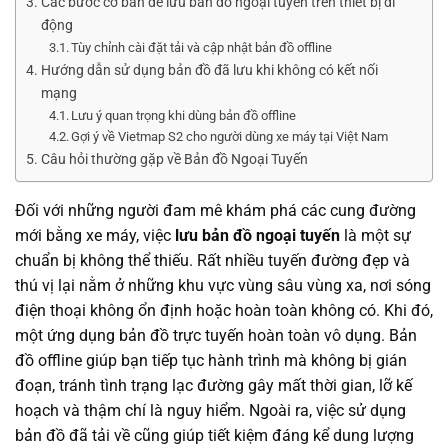
Các bước cơ bản để lưu bản đồ ngoại tuyến trên thiết bị di
động
Tùy chỉnh cài đặt tải và cập nhật bản đồ offline
Hướng dẫn sử dụng bản đồ đã lưu khi không có kết nối
mạng
Lưu ý quan trọng khi dùng bản đồ offline
Gợi ý về Vietmap S2 cho người dùng xe máy tại Việt Nam
Câu hỏi thường gặp về Bản đồ Ngoại Tuyến
Đối với những người đam mê khám phá các cung đường
mới bằng xe máy, việc
lưu bản đồ ngoại tuyến
là một sự
chuẩn bị không thể thiếu. Rất nhiều tuyến đường đẹp và
thú vị lại nằm ở những khu vực vùng sâu vùng xa, nơi sóng
điện thoại không ổn định hoặc hoàn toàn không có. Khi đó,
một ứng dụng bản đồ trực tuyến hoàn toàn vô dụng. Bản
đồ offline giúp bạn tiếp tục hành trình mà không bị gián
đoạn, tránh tình trạng lạc đường gây mất thời gian, lỡ kế
hoạch và thậm chí là nguy hiểm. Ngoài ra, việc sử dụng
bản đồ đã tải về cũng giúp tiết kiệm đáng kể dung lượng