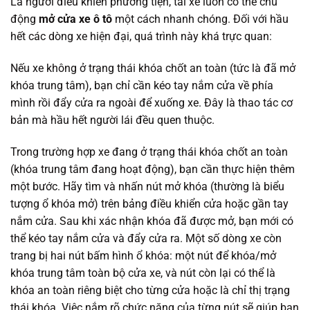
Là người điều khiển phương tiện, tài xế luôn có thể chủ
động
mở cửa xe ô tô
một cách nhanh chóng. Đối với hầu
hết các dòng xe hiện đại, quá trình này khá trực quan:
Nếu xe không ở trạng thái khóa chốt an toàn (tức là đã mở
khóa trung tâm), bạn chỉ cần kéo tay nắm cửa về phía
mình rồi đẩy cửa ra ngoài để xuống xe. Đây là thao tác cơ
bản mà hầu hết người lái đều quen thuộc.
Trong trường hợp xe đang ở trạng thái khóa chốt an toàn
(khóa trung tâm đang hoạt động), bạn cần thực hiện thêm
một bước. Hãy tìm và nhấn nút mở khóa (thường là biểu
tượng ổ khóa mở) trên bảng điều khiển cửa hoặc gần tay
nắm cửa. Sau khi xác nhận khóa đã được mở, bạn mới có
thể kéo tay nắm cửa và đẩy cửa ra. Một số dòng xe còn
trang bị hai nút bấm hình ổ khóa: một nút để khóa/mở
khóa trung tâm toàn bộ cửa xe, và nút còn lại có thể là
khóa an toàn riêng biệt cho từng cửa hoặc là chỉ thị trạng
thái khóa. Việc nắm rõ chức năng của từng nút sẽ giúp bạn