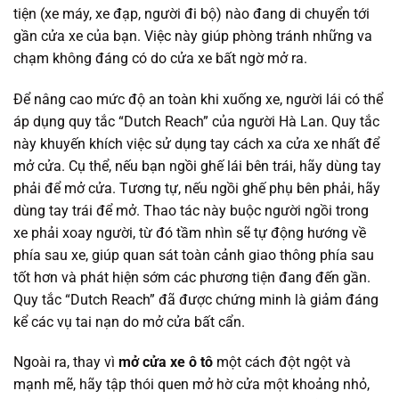
tiện (xe máy, xe đạp, người đi bộ) nào đang di chuyển tới
gần cửa xe của bạn. Việc này giúp phòng tránh những va
chạm không đáng có do cửa xe bất ngờ mở ra.
Để nâng cao mức độ an toàn khi xuống xe, người lái có thể
áp dụng quy tắc “Dutch Reach” của người Hà Lan. Quy tắc
này khuyến khích việc sử dụng tay cách xa cửa xe nhất để
mở cửa. Cụ thể, nếu bạn ngồi ghế lái bên trái, hãy dùng tay
phải để mở cửa. Tương tự, nếu ngồi ghế phụ bên phải, hãy
dùng tay trái để mở. Thao tác này buộc người ngồi trong
xe phải xoay người, từ đó tầm nhìn sẽ tự động hướng về
phía sau xe, giúp quan sát toàn cảnh giao thông phía sau
tốt hơn và phát hiện sớm các phương tiện đang đến gần.
Quy tắc “Dutch Reach” đã được chứng minh là giảm đáng
kể các vụ tai nạn do mở cửa bất cẩn.
Ngoài ra, thay vì
mở cửa xe ô tô
một cách đột ngột và
mạnh mẽ, hãy tập thói quen mở hờ cửa một khoảng nhỏ,