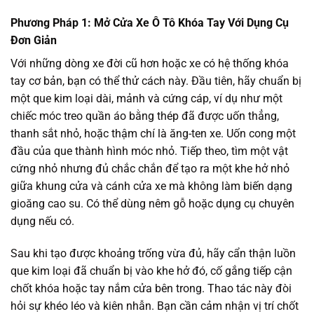
Phương Pháp 1: Mở Cửa Xe Ô Tô Khóa Tay Với Dụng Cụ
Đơn Giản
Với những dòng xe đời cũ hơn hoặc xe có hệ thống khóa
tay cơ bản, bạn có thể thử cách này. Đầu tiên, hãy chuẩn bị
một que kim loại dài, mảnh và cứng cáp, ví dụ như một
chiếc móc treo quần áo bằng thép đã được uốn thẳng,
thanh sắt nhỏ, hoặc thậm chí là ăng-ten xe. Uốn cong một
đầu của que thành hình móc nhỏ. Tiếp theo, tìm một vật
cứng nhỏ nhưng đủ chắc chắn để tạo ra một khe hở nhỏ
giữa khung cửa và cánh cửa xe mà không làm biến dạng
gioăng cao su. Có thể dùng nêm gỗ hoặc dụng cụ chuyên
dụng nếu có.
Sau khi tạo được khoảng trống vừa đủ, hãy cẩn thận luồn
que kim loại đã chuẩn bị vào khe hở đó, cố gắng tiếp cận
chốt khóa hoặc tay nắm cửa bên trong. Thao tác này đòi
hỏi sự khéo léo và kiên nhẫn. Bạn cần cảm nhận vị trí chốt