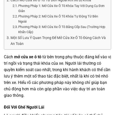
Cách Mở Cửa Xe Ô Tô Từ Bên Ngoài Khi Xe Bị Khóa
Phương Pháp 1: Mở Cửa Xe Ô Tô Khóa Tay Với Dụng Cụ Đơn
Giản
Phương Pháp 2: Mở Cửa Xe Ô Tô Khóa Tự Động Từ Bên
Ngoài
Phương Pháp 3: Mở Cửa Xe Ô Tô Bằng Cốp Sau (Trường Hợp
Khẩn Cấp)
Một Số Lưu Ý Quan Trọng Để Mở Cửa Xe Ô Tô Đúng Cách Và
An Toàn
Cách
mở cửa xe ô tô
từ bên trong phụ thuộc đáng kể vào vị
trí ngồi và trạng thái khóa của xe. Người lái thường có
quyền kiểm soát cao nhất, trong khi hành khách có thể cần
lưu ý thêm một số thao tác đặc biệt, nhất là khi có trẻ nhỏ
trên xe. Hiểu rõ các phương pháp này không chỉ giúp bạn
chủ động hơn mà còn góp phần vào việc duy trì an toàn
giao thông.
Đối Với Ghế Người Lái