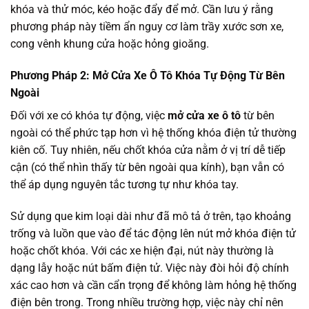
khóa và thử móc, kéo hoặc đẩy để mở. Cần lưu ý rằng
phương pháp này tiềm ẩn nguy cơ làm trầy xước sơn xe,
cong vênh khung cửa hoặc hỏng gioăng.
Phương Pháp 2: Mở Cửa Xe Ô Tô Khóa Tự Động Từ Bên
Ngoài
Đối với xe có khóa tự động, việc
mở cửa xe ô tô
từ bên
ngoài có thể phức tạp hơn vì hệ thống khóa điện tử thường
kiên cố. Tuy nhiên, nếu chốt khóa cửa nằm ở vị trí dễ tiếp
cận (có thể nhìn thấy từ bên ngoài qua kính), bạn vẫn có
thể áp dụng nguyên tắc tương tự như khóa tay.
Sử dụng que kim loại dài như đã mô tả ở trên, tạo khoảng
trống và luồn que vào để tác động lên nút mở khóa điện tử
hoặc chốt khóa. Với các xe hiện đại, nút này thường là
dạng lẫy hoặc nút bấm điện tử. Việc này đòi hỏi độ chính
xác cao hơn và cần cẩn trọng để không làm hỏng hệ thống
điện bên trong. Trong nhiều trường hợp, việc này chỉ nên