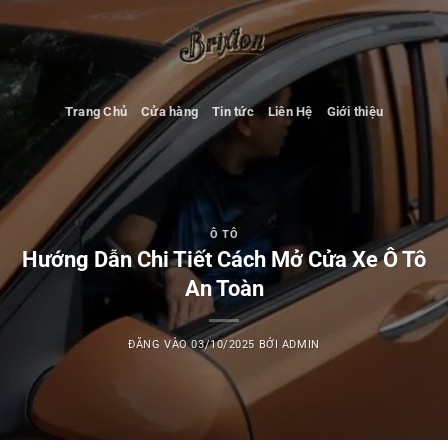
Bỏ
qua
nội
dung
Trang Chủ
Cửa hàng
Tin tức
Liên Hệ
Giới thiệu
Ô TÔ
Hướng Dẫn Chi Tiết Cách Mở Cửa Xe Ô Tô
An Toàn
ĐĂNG VÀO
03/10/2025
BỞI
ADMIN