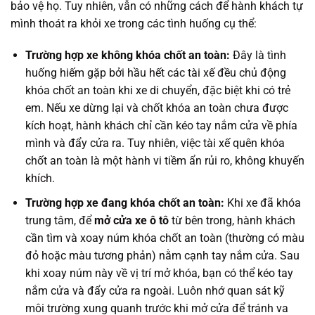
bảo vệ họ. Tuy nhiên, vẫn có những cách để hành khách tự
mình thoát ra khỏi xe trong các tình huống cụ thể:
Trường hợp xe không khóa chốt an toàn:
Đây là tình
huống hiếm gặp bởi hầu hết các tài xế đều chủ động
khóa chốt an toàn khi xe di chuyển, đặc biệt khi có trẻ
em. Nếu xe dừng lại và chốt khóa an toàn chưa được
kích hoạt, hành khách chỉ cần kéo tay nắm cửa về phía
mình và đẩy cửa ra. Tuy nhiên, việc tài xế quên khóa
chốt an toàn là một hành vi tiềm ẩn rủi ro, không khuyến
khích.
Trường hợp xe đang khóa chốt an toàn:
Khi xe đã khóa
trung tâm, để
mở cửa xe ô tô
từ bên trong, hành khách
cần tìm và xoay núm khóa chốt an toàn (thường có màu
đỏ hoặc màu tương phản) nằm cạnh tay nắm cửa. Sau
khi xoay núm này về vị trí mở khóa, bạn có thể kéo tay
nắm cửa và đẩy cửa ra ngoài. Luôn nhớ quan sát kỹ
môi trường xung quanh trước khi mở cửa để tránh va