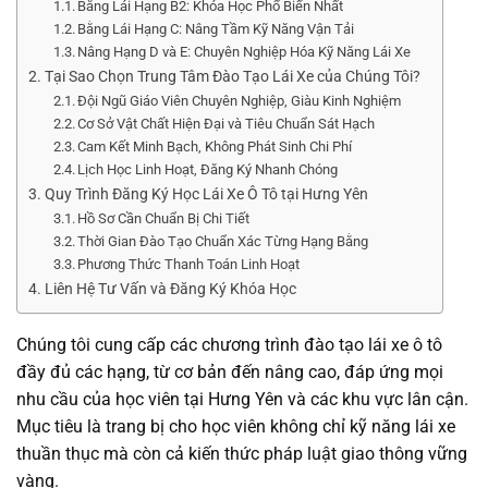
Bằng Lái Hạng B2: Khóa Học Phổ Biến Nhất
Bằng Lái Hạng C: Nâng Tầm Kỹ Năng Vận Tải
Nâng Hạng D và E: Chuyên Nghiệp Hóa Kỹ Năng Lái Xe
Tại Sao Chọn Trung Tâm Đào Tạo Lái Xe của Chúng Tôi?
Đội Ngũ Giáo Viên Chuyên Nghiệp, Giàu Kinh Nghiệm
Cơ Sở Vật Chất Hiện Đại và Tiêu Chuẩn Sát Hạch
Cam Kết Minh Bạch, Không Phát Sinh Chi Phí
Lịch Học Linh Hoạt, Đăng Ký Nhanh Chóng
Quy Trình Đăng Ký Học Lái Xe Ô Tô tại Hưng Yên
Hồ Sơ Cần Chuẩn Bị Chi Tiết
Thời Gian Đào Tạo Chuẩn Xác Từng Hạng Bằng
Phương Thức Thanh Toán Linh Hoạt
Liên Hệ Tư Vấn và Đăng Ký Khóa Học
Chúng tôi cung cấp các chương trình đào tạo lái xe ô tô
đầy đủ các hạng, từ cơ bản đến nâng cao, đáp ứng mọi
nhu cầu của học viên tại Hưng Yên và các khu vực lân cận.
Mục tiêu là trang bị cho học viên không chỉ kỹ năng lái xe
thuần thục mà còn cả kiến thức pháp luật giao thông vững
vàng.