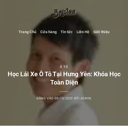
Bỏ
qua
nội
dung
Trang Chủ
Cửa hàng
Tin tức
Liên Hệ
Giới thiệu
Ô TÔ
Học Lái Xe Ô Tô Tại Hưng Yên: Khóa Học
Toàn Diện
ĐĂNG VÀO
08/10/2025
BỞI
ADMIN