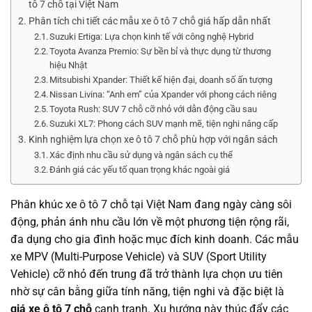
tô 7 chỗ tại Việt Nam
Phân tích chi tiết các mẫu xe ô tô 7 chỗ giá hấp dẫn nhất
Suzuki Ertiga: Lựa chọn kinh tế với công nghệ Hybrid
Toyota Avanza Premio: Sự bền bỉ và thực dụng từ thương
hiệu Nhật
Mitsubishi Xpander: Thiết kế hiện đại, doanh số ấn tượng
Nissan Livina: “Anh em” của Xpander với phong cách riêng
Toyota Rush: SUV 7 chỗ cỡ nhỏ với dẫn động cầu sau
Suzuki XL7: Phong cách SUV mạnh mẽ, tiện nghi nâng cấp
Kinh nghiệm lựa chọn xe ô tô 7 chỗ phù hợp với ngân sách
Xác định nhu cầu sử dụng và ngân sách cụ thể
Đánh giá các yếu tố quan trọng khác ngoài giá
Phân khúc xe ô tô 7 chỗ tại Việt Nam đang ngày càng sôi
động, phản ánh nhu cầu lớn về một phương tiện rộng rãi,
đa dụng cho gia đình hoặc mục đích kinh doanh. Các mẫu
xe MPV (Multi-Purpose Vehicle) và SUV (Sport Utility
Vehicle) cỡ nhỏ đến trung đã trở thành lựa chọn ưu tiên
nhờ sự cân bằng giữa tính năng, tiện nghi và đặc biệt là
giá xe ô tô 7 chỗ
cạnh tranh. Xu hướng này thúc đẩy các