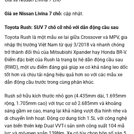
Giá xe Nissan Livina 7 chỗ:
cập nhật.
Toyota Rush: SUV 7 chỗ cỡ nhỏ với dẫn động cầu sau
Toyota Rush là một mẫu xe lai giữa Crossover và MPV, gia
nhập thị trường Việt Nam từ quý 3/2018 và nhanh chóng
trở thành đối thủ của Mitsubishi Xpander hay Honda BR-V.
Điểm đặc biệt của Rush là trang bị hệ dẫn động cầu sau
(RWD), một ưu điểm đáng giá giúp xe có khả năng leo dốc
tốt hơn và chịu tải nặng hiệu quả hơn so với các mẫu xe
dẫn động cầu trước trong cùng phân khúc.
Rush sở hữu kích thước nhỏ gọn (4.435mm dài, 1.695mm
rộng, 1.705mm cao) với trục cơ sở 2.685mm và khoảng
sáng gầm xe cao, mang lại khả năng vượt địa hình nhẹ và
di chuyển linh hoạt. Động cơ dung tích 1.5L với công nghệ
van biến thiên kép Dual VVT-i sản sinh công suất 104 mã
lực và mô-men xoắn 139Nm. Xe có tùy chọn hộp số sàn 5