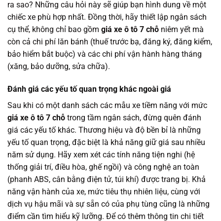
ra sao? Những câu hỏi này sẽ giúp bạn hình dung về một
chiếc xe phù hợp nhất. Đồng thời, hãy thiết lập ngân sách
cụ thể, không chỉ bao gồm
giá xe ô tô 7 chỗ
niêm yết mà
còn cả chi phí lăn bánh (thuế trước bạ, đăng ký, đăng kiểm,
bảo hiểm bắt buộc) và các chi phí vận hành hàng tháng
(xăng, bảo dưỡng, sửa chữa).
Đánh giá các yếu tố quan trọng khác ngoài giá
Sau khi có một danh sách các mẫu xe tiềm năng với mức
giá xe ô tô 7 chỗ
trong tầm ngân sách, đừng quên đánh
giá các yếu tố khác. Thương hiệu và độ bền bỉ là những
yếu tố quan trọng, đặc biệt là khả năng giữ giá sau nhiều
năm sử dụng. Hãy xem xét các tính năng tiện nghi (hệ
thống giải trí, điều hòa, ghế ngồi) và công nghệ an toàn
(phanh ABS, cân bằng điện tử, túi khí) được trang bị. Khả
năng vận hành của xe, mức tiêu thụ nhiên liệu, cùng với
dịch vụ hậu mãi và sự sẵn có của phụ tùng cũng là những
điểm cần tìm hiểu kỹ lưỡng. Để có thêm thông tin chi tiết