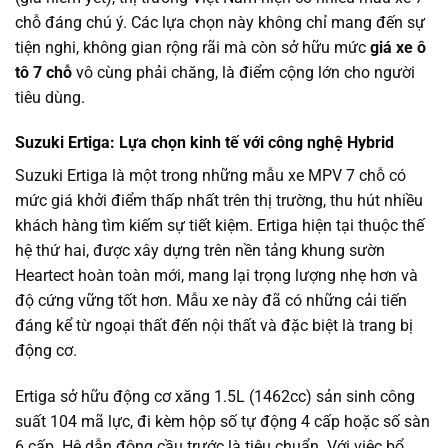
chỗ đáng chú ý. Các lựa chọn này không chỉ mang đến sự
tiện nghi, không gian rộng rãi mà còn sở hữu mức
giá xe ô
tô 7 chỗ
vô cùng phải chăng, là điểm cộng lớn cho người
tiêu dùng.
Suzuki Ertiga: Lựa chọn kinh tế với công nghệ Hybrid
Suzuki Ertiga là một trong những mẫu xe MPV 7 chỗ có
mức giá khởi điểm thấp nhất trên thị trường, thu hút nhiều
khách hàng tìm kiếm sự tiết kiệm. Ertiga hiện tại thuộc thế
hệ thứ hai, được xây dựng trên nền tảng khung sườn
Heartect hoàn toàn mới, mang lại trọng lượng nhẹ hơn và
độ cứng vững tốt hơn. Mẫu xe này đã có những cải tiến
đáng kể từ ngoại thất đến nội thất và đặc biệt là trang bị
động cơ.
Ertiga sở hữu động cơ xăng 1.5L (1462cc) sản sinh công
suất 104 mã lực, đi kèm hộp số tự động 4 cấp hoặc số sàn
6 cấp. Hệ dẫn động cầu trước là tiêu chuẩn. Với việc bổ