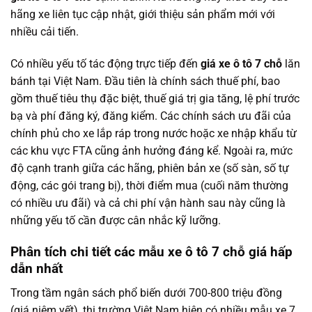
hãng xe liên tục cập nhật, giới thiệu sản phẩm mới với
nhiều cải tiến.
Có nhiều yếu tố tác động trực tiếp đến
giá xe ô tô 7 chỗ
lăn
bánh tại Việt Nam. Đầu tiên là chính sách thuế phí, bao
gồm thuế tiêu thụ đặc biệt, thuế giá trị gia tăng, lệ phí trước
bạ và phí đăng ký, đăng kiểm. Các chính sách ưu đãi của
chính phủ cho xe lắp ráp trong nước hoặc xe nhập khẩu từ
các khu vực FTA cũng ảnh hưởng đáng kể. Ngoài ra, mức
độ cạnh tranh giữa các hãng, phiên bản xe (số sàn, số tự
động, các gói trang bị), thời điểm mua (cuối năm thường
có nhiều ưu đãi) và cả chi phí vận hành sau này cũng là
những yếu tố cần được cân nhắc kỹ lưỡng.
Phân tích chi tiết các mẫu xe ô tô 7 chỗ giá hấp
dẫn nhất
Trong tầm ngân sách phổ biến dưới 700-800 triệu đồng
(giá niêm yết), thị trường Việt Nam hiện có nhiều mẫu xe 7