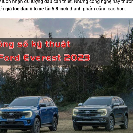
 luôn nhận đủ lượng dầu cần thiết. Những công nghệ này thườ
đến
giá lọc dầu ô tô xe tải 5 8 inch
thành phẩm cũng cao hơn.