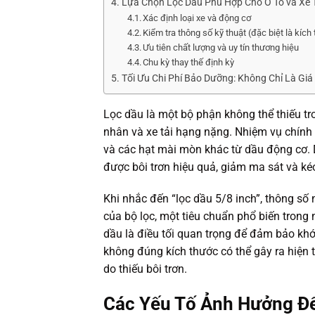
Lựa Chọn Lọc Dầu Phù Hợp Cho Ô Tô và Xe 
Xác định loại xe và động cơ
Kiểm tra thông số kỹ thuật (đặc biệt là kích
Ưu tiên chất lượng và uy tín thương hiệu
Chu kỳ thay thế định kỳ
Tối Ưu Chi Phí Bảo Dưỡng: Không Chỉ Là Giá
Lọc dầu là một bộ phận không thể thiếu tr
nhân và xe tải hạng nặng. Nhiệm vụ chính c
và các hạt mài mòn khác từ dầu động cơ.
được bôi trơn hiệu quả, giảm ma sát và kéo
Khi nhắc đến “lọc dầu 5/8 inch”, thông số
của bộ lọc, một tiêu chuẩn phổ biến trong 
dầu là điều tối quan trọng để đảm bảo khớ
không đúng kích thước có thể gây ra hiện 
do thiếu bôi trơn.
Các Yếu Tố Ảnh Hưởng Đến