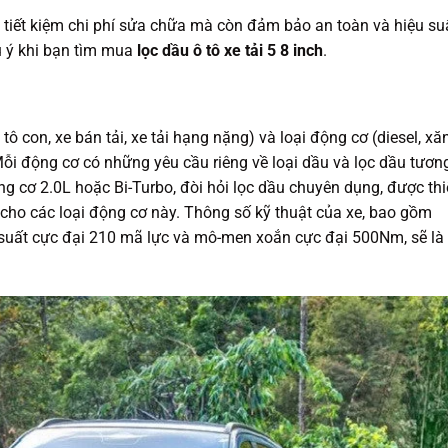
 tiết kiệm chi phí sửa chữa mà còn đảm bảo an toàn và hiệu su
u ý khi bạn tìm mua
lọc dầu ô tô xe tải 5 8 inch
.
 tô con, xe bán tải, xe tải hạng nặng) và loại động cơ (diesel, xă
ỗi động cơ có những yêu cầu riêng về loại dầu và lọc dầu tươn
ng cơ 2.0L hoặc Bi-Turbo, đòi hỏi lọc dầu chuyên dụng, được thi
u cho các loại động cơ này. Thông số kỹ thuật của xe, bao gồm
 suất cực đại 210 mã lực và mô-men xoắn cực đại 500Nm, sẽ là