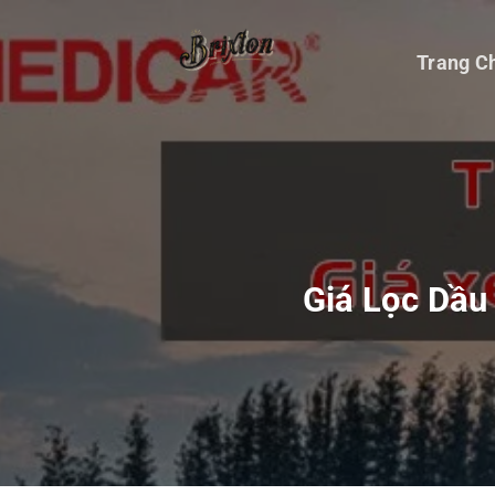
Bỏ
qua
Trang C
nội
dung
Giá Lọc Dầu