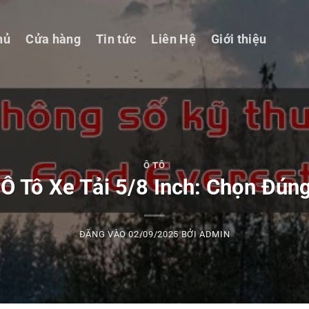
hủ
Cửa hàng
Tin tức
Liên Hệ
Giới thiệu
Ô TÔ
 Ô Tô Xe Tải 5/8 Inch: Chọn Đún
ĐĂNG VÀO
02/09/2025
BỞI
ADMIN