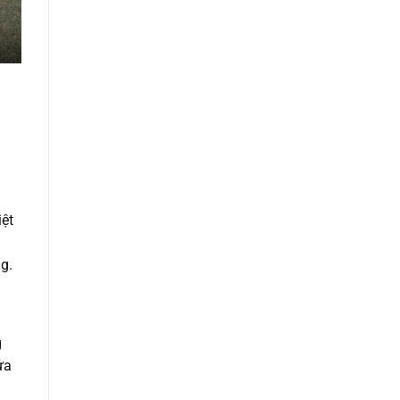
iệt
g.
g
ửa