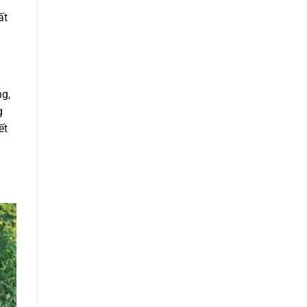
ất
ng,
g
ết