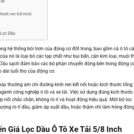
Tải
 thước ren 5/8 inch)
 Lọc Dầu
ong hệ thống bôi trơn của động cơ đốt trong, bao gồm cả ô tô c
ủa nó là loại bỏ các tạp chất như bụi bẩn, cặn kim loại, muội t
 Dầu sạch đảm bảo các bộ phận chuyển động bên trong động c
 dài tuổi thọ của động cơ.
 này thường ám chỉ đường kính ren kết nối hoặc kích thước tổng 
ngành công nghiệp ô tô và xe tải. Việc sử dụng đúng kích thước 
p nối chắc chắn, không rò rỉ và hoạt động hiệu quả. Một bộ lọc
tượng rò rỉ dầu, giảm áp suất dầu, hoặc thậm chí làm hỏng độn
 Giá Lọc Dầu Ô Tô Xe Tải 5/8 Inch