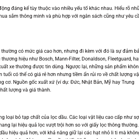
động đáng kể tùy thuộc vào nhiều yếu tố khác nhau. Hiểu rõ nh
h mua sắm thông minh và phù hợp với ngân sách cũng như yêu c
ín thường có mức giá cao hơn, nhưng đi kèm với đó là sự đảm b
c thương hiệu như Bosch, Mann-Filter, Donaldson, Fleetguard, ha
xuất xe thường được tin dùng. Ngược lại, những sản phẩm khô
 tuổi có thể có giá rẻ hơn nhưng tiềm ẩn rủi ro về chất lượng vậ
ộng cơ. Nguồn gốc xuất xứ (ví dụ: Đức, Nhật Bản, Mỹ hay Trung
ất lượng và giá thành.
ng loại bỏ tạp chất của lọc dầu. Các loại vật liệu cao cấp như sợ
ng lại hiệu quả lọc vượt trội hơn so với giấy lọc thông thường.
ầu hiệu quả hơn, với khả năng giữ lại các hạt nhỏ li ti mà khôn