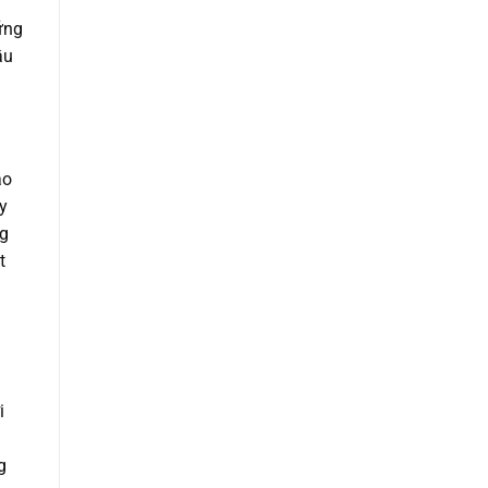
ững
ầu
ảo
y
ng
t
i
g