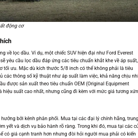
uất động cơ
thích
êng về lọc dầu. Ví dụ, một chiếc SUV hiện đại như Ford Everest
sẽ yêu cầu lọc dầu đáp ứng các tiêu chuẩn khắt khe về áp suất,
 tối ưu. Mặc dù kích thước 5/8 inch có thể không phải là tiêu
ủ các thông số kỹ thuật như áp suất làm việc, khả năng chịu nh
 dầu được sản xuất theo tiêu chuẩn OEM (Original Equipment
à hiệu suất cao nhất, nhưng cũng đi kèm với mức giá tương xứn
 hưởng bởi kênh phân phối. Mua tại các đại lý chính hãng, trun
 yết và dịch vụ bảo hành rõ ràng. Trong khi đó, mua tại các c
hể có giá cạnh tranh hơn nhưng đòi hỏi người mua phải có kiến