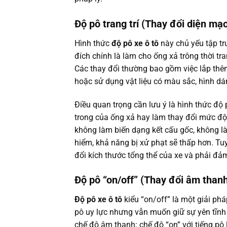
Độ pô trang trí (Thay đổi diện m
Hình thức
độ pô xe ô tô
này chủ yếu tập tr
đích chính là làm cho ống xả trông thời tr
Các thay đổi thường bao gồm việc lắp thêm
hoặc sử dụng vật liệu có màu sắc, hình dá
Điều quan trọng cần lưu ý là hình thức độ
trong của ống xả hay làm thay đổi mức độ t
không làm biến dạng kết cấu gốc, không l
hiểm, khả năng bị xử phạt sẽ thấp hơn. Tu
đổi kích thước tổng thể của xe và phải đả
Độ pô “on/off” (Thay đổi âm thanh
Độ pô xe ô tô
kiểu “on/off” là một giải ph
pô uy lực nhưng vẫn muốn giữ sự yên tĩnh 
chế độ âm thanh: chế độ “on” với tiếng pô 