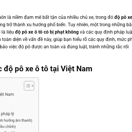
luôn là niềm đam mê bất tận của nhiều chủ xe, trong đó
độ pô xe
ng trở thành xu hướng phổ biến. Tuy nhiên, một trong những b
 là liệu
độ pô xe ô tô có bị phạt không
và các quy định pháp luậ
n toàn diện về vấn đề này, giúp bạn hiểu rõ các quy định, mức ph
ảo việc độ pô được an toàn và đúng luật, tránh những rắc rối
c độ pô xe ô tô tại Việt Nam
Việt Nam
 pháp lý
ảnh hưởng âm thanh)
iều chỉnh)