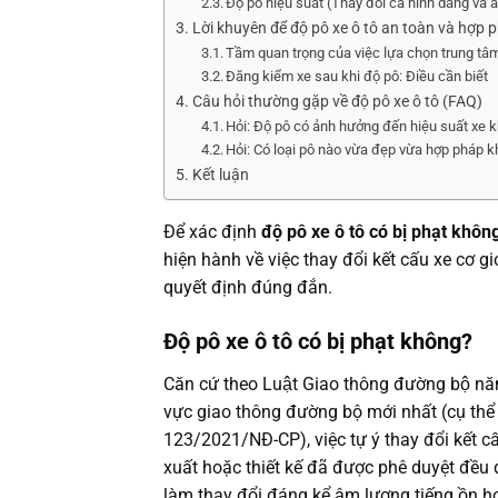
Độ pô hiệu suất (Thay đổi cả hình dáng và 
Lời khuyên để độ pô xe ô tô an toàn và hợp 
Tầm quan trọng của việc lựa chọn trung tâm
Đăng kiểm xe sau khi độ pô: Điều cần biết
Câu hỏi thường gặp về độ pô xe ô tô (FAQ)
Hỏi: Độ pô có ảnh hưởng đến hiệu suất xe 
Hỏi: Có loại pô nào vừa đẹp vừa hợp pháp 
Kết luận
Để xác định
độ pô xe ô tô có bị phạt khôn
hiện hành về việc thay đổi kết cấu xe cơ g
quyết định đúng đắn.
Độ pô xe ô tô có bị phạt không?
Căn cứ theo Luật Giao thông đường bộ n
vực giao thông đường bộ mới nhất (cụ thể
123/2021/NĐ-CP), việc tự ý thay đổi kết cấ
xuất hoặc thiết kế đã được phê duyệt đều
làm thay đổi đáng kể âm lượng tiếng ồn ho