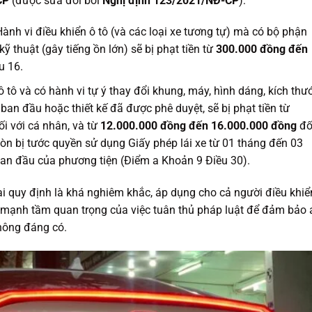
CP
(được sửa đổi bởi
Nghị định 123/2021/NĐ-CP
):
ành vi điều khiển ô tô (và các loại xe tương tự) mà có bộ phận
thuật (gây tiếng ồn lớn) sẽ bị phạt tiền từ
300.000 đồng đến
u 16.
 tô và có hành vi tự ý thay đổi khung, máy, hình dáng, kích thướ
 ban đầu hoặc thiết kế đã được phê duyệt, sẽ bị phạt tiền từ
i với cá nhân, và từ
12.000.000 đồng đến 16.000.000 đồng
đố
còn bị tước quyền sử dụng Giấy phép lái xe từ 01 tháng đến 03
 ban đầu của phương tiện (Điểm a Khoản 9 Điều 30).
i quy định là khá nghiêm khắc, áp dụng cho cả người điều khiể
 mạnh tầm quan trọng của việc tuân thủ pháp luật để đảm bảo 
không đáng có.