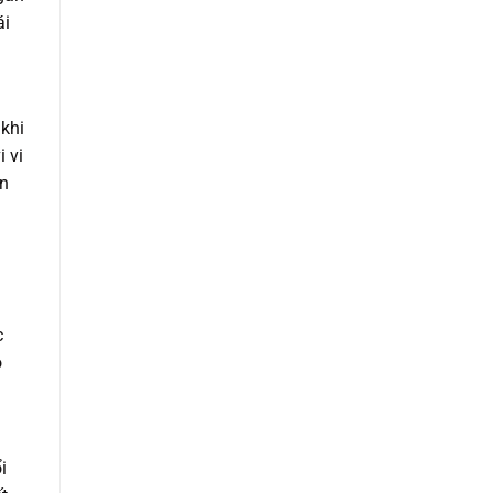
ái
 khi
 vi
n
c
ộ
i