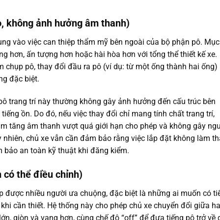
ạo, không ảnh hưởng âm thanh)
ung vào việc can thiệp thẩm mỹ bên ngoài của bộ phận pô. Mục
ang hơn, ấn tượng hơn hoặc hài hòa hơn với tổng thể thiết kế xe.
 chụp pô, thay đổi đầu ra pô (ví dụ: từ một ống thành hai ống)
ng đặc biệt.
 pô trang trí này thường không gây ảnh hưởng đến cấu trúc bên
iếng ồn. Do đó, nếu việc thay đổi chỉ mang tính chất trang trí,
àm tăng âm thanh vượt quá giới hạn cho phép và không gây ng
y nhiên, chủ xe vẫn cần đảm bảo rằng việc lắp đặt không làm t
m bảo an toàn kỹ thuật khi đăng kiểm.
 có thể điều chỉnh)
áp được nhiều người ưa chuộng, đặc biệt là những ai muốn có ti
khi cần thiết. Hệ thống này cho phép chủ xe chuyển đổi giữa ha
lớn, giòn và vang hơn, cùng chế độ “off” để đưa tiếng pô trở về