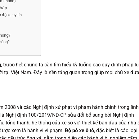
âm thanh)
pháp
 độ xe uy tín
không?
không?
g
, trước hết chúng ta cần tìm hiểu kỹ lưỡng các quy định pháp lu
iới tại Việt Nam. Đây là nền tảng quan trọng giúp mọi chủ xe đưa
ăm 2008 và các Nghị định xử phạt vi phạm hành chính trong lĩnh
 là Nghị định 100/2019/NĐ-CP, sửa đổi bổ sung bởi Nghị định
u, tổng thành, hệ thống của xe so với thiết kế ban đầu của nhà 
 được xem là hành vi vi phạm.
Độ pô xe ô tô
, đặc biệt là các loại
ặc cấu trúc ống xả, nằm trong diện các hành vi bị nghiêm cấm.