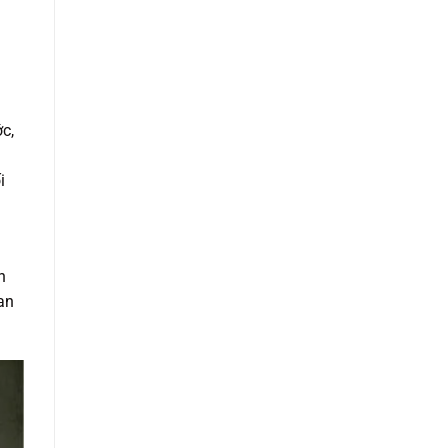
c,
i
n
an