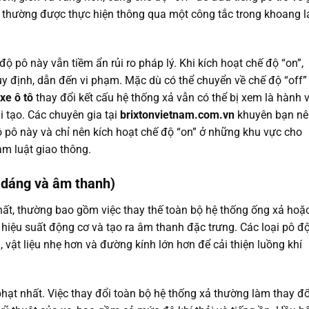
 thường được thực hiện thông qua một công tắc trong khoang l
ộ pô này vẫn tiềm ẩn rủi ro pháp lý. Khi kích hoạt chế độ “on”,
uy định, dẫn đến vi phạm. Mặc dù có thể chuyển về chế độ “off”
xe ô tô
thay đổi kết cấu hệ thống xả vẫn có thể bị xem là hành vi
 tạo. Các chuyên gia tại
brixtonvietnam.com.vn
khuyên bạn nê
ộ pô này và chỉ nên kích hoạt chế độ “on” ở những khu vực cho
ạm luật giao thông.
h dáng và âm thanh)
hất, thường bao gồm việc thay thế toàn bộ hệ thống ống xả hoặ
hiệu suất động cơ và tạo ra âm thanh đặc trưng. Các loại pô đ
, vật liệu nhẹ hơn và đường kính lớn hơn để cải thiện luồng khí
phạt nhất. Việc thay đổi toàn bộ hệ thống xả thường làm thay đổ