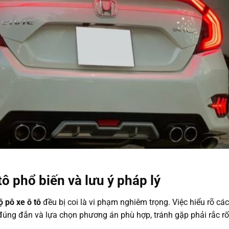
tô phổ biến và lưu ý pháp lý
ộ pô xe ô tô
đều bị coi là vi phạm nghiêm trọng. Việc hiểu rõ các
n đúng đắn và lựa chọn phương án phù hợp, tránh gặp phải rắc rố