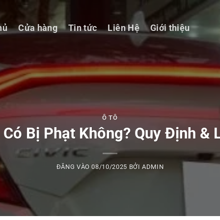
hủ
Cửa hàng
Tin tức
Liên Hệ
Giới thiệu
Ô TÔ
 Có Bị Phạt Không? Quy Định & 
ĐĂNG VÀO
08/10/2025
BỞI
ADMIN