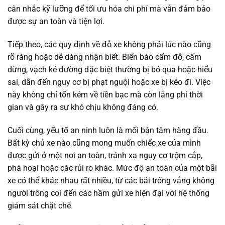
cân nhắc kỹ lưỡng để tối ưu hóa chi phí mà vẫn đảm bảo
được sự an toàn và tiện lợi.
Tiếp theo, các quy định về đỗ xe không phải lúc nào cũng
rõ ràng hoặc dễ dàng nhận biết. Biển báo cấm đỗ, cấm
dừng, vạch kẻ đường đặc biệt thường bị bỏ qua hoặc hiểu
sai, dẫn đến nguy cơ bị phạt nguội hoặc xe bị kéo đi. Việc
này không chỉ tốn kém về tiền bạc mà còn lãng phí thời
gian và gây ra sự khó chịu không đáng có.
Cuối cùng, yếu tố an ninh luôn là mối bận tâm hàng đầu.
Bất kỳ chủ xe nào cũng mong muốn chiếc xe của mình
được gửi ở một nơi an toàn, tránh xa nguy cơ trộm cắp,
phá hoại hoặc các rủi ro khác. Mức độ an toàn của một bãi
xe có thể khác nhau rất nhiều, từ các bãi trống vắng không
người trông coi đến các hầm gửi xe hiện đại với hệ thống
giám sát chặt chẽ.