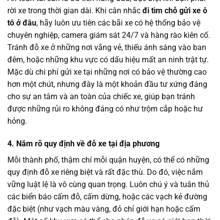
rời xe trong thời gian dài. Khi cân nhắc
đi tìm chỗ gửi xe ô
tô ở đâu
, hãy luôn ưu tiên các bãi xe có hệ thống bảo vệ
chuyên nghiệp, camera giám sát 24/7 và hàng rào kiên cố.
Tránh đỗ xe ở những nơi vắng vẻ, thiếu ánh sáng vào ban
đêm, hoặc những khu vực có dấu hiệu mất an ninh trật tự.
Mặc dù chi phí gửi xe tại những nơi có bảo vệ thường cao
hơn một chút, nhưng đây là một khoản đầu tư xứng đáng
cho sự an tâm và an toàn của chiếc xe, giúp bạn tránh
được những rủi ro không đáng có như trộm cắp hoặc hư
hỏng.
4. Nắm rõ quy định về đỗ xe tại địa phương
Mỗi thành phố, thậm chí mỗi quận huyện, có thể có những
quy định đỗ xe riêng biệt và rất đặc thù. Do đó, việc nắm
vững luật lệ là vô cùng quan trọng. Luôn chú ý và tuân thủ
các biển báo cấm đỗ, cấm dừng, hoặc các vạch kẻ đường
đặc biệt (như vạch màu vàng, đỏ chỉ giới hạn hoặc cấm