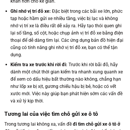
khăn hơn cho kẻ gian.
Ghi nhớ vị trí đỗ xe:
Đặc biệt trong các bãi xe lớn, phức
tạp hoặc hầm gửi xe nhiều tầng, việc bị lạc và không
nhớ vị trí xe là điều rất dễ xảy ra. Hãy tạo thói quen ghi
lại số tầng, số cột, hoặc chụp ảnh vị trí đỗ xe bằng điện
thoại để dễ dàng tìm lại. Các ứng dụng bản đồ hiện đại
cũng có tính năng ghi nhớ vị trí đỗ xe, bạn có thể tận
dụng.
Kiểm tra xe trước khi rời đi:
Trước khi rời bãi đỗ, hãy
dành một chút thời gian kiểm tra nhanh xung quanh xe
để xem có dấu hiệu bất thường nào không, chẳng hạn
như lốp xe bị xịt, gương chiếu hậu bị bẻ, hoặc có vết
xước mới. Việc này giúp bạn phát hiện sớm các vấn đề
và xử lý kịp thời.
Tương lai của việc tìm chỗ gửi xe ô tô
Trong tương lai không xa, vấn đề
đi tìm chỗ gửi xe ô tô ở