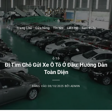
Bỏ
qua
nội
dung
Trang Chủ
Cửa hàng
Tin tức
Liên Hệ
Giới thiệu
Ô TÔ
Đi Tìm Chỗ Gửi Xe Ô Tô Ở Đâu: Hướng Dẫn
Toàn Diện
ĐĂNG VÀO
08/10/2025
BỞI
ADMIN