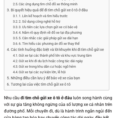
Các ứng dụng tìm chỗ đỗ xe thông minh
Bí quyết hiệu quả để đi tìm chỗ gửi xe ô tô ở đâu
1. Lên kế hoạch và tìm hiểu trước
2. Sử dụng công nghệ hỗ trợ
3. Ưu tiên các lựa chọn gửi xe có bảo vệ
4. Nắm rõ quy định về đỗ xe tại địa phương
5. Cân nhắc các giải pháp gửi xe dài hạn
6. Tìm hiểu các phương án đỗ xe thay thế
Các tình huống đặc biệt và lời khuyên khi đi tìm chỗ gửi xe
Gửi xe tại các thành phố lớn và khu vực trung tâm
Gửi xe khi đi du lịch hoặc công tác dài ngày
Gửi xe trong khu dân cư hoặc ngõ hẻm
Gửi xe tại các sự kiện lớn, lễ hội
Những điều cần lưu ý để bảo vệ xe của bạn
Tương lai của việc tìm chỗ gửi xe ô tô
Nhu cầu
đi tìm chỗ gửi xe ô tô ở đâu
luôn song hành cùng
với sự gia tăng không ngừng của số lượng xe cá nhân trên
đường phố. Mỗi chuyến đi, dù là hành trình ngắn ngủi đến
cửa hàng tạp hóa hay chuyến công tác dài ngày, đều kết