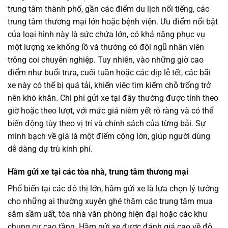
trung tâm thành phố, gần các điểm du lịch nổi tiếng, các
trung tâm thương mại lớn hoặc bệnh viện. Ưu điểm nổi bật
của loại hình này là sức chứa lớn, có khả năng phục vụ
một lượng xe khổng lồ và thường có đội ngũ nhân viên
trông coi chuyên nghiệp. Tuy nhiên, vào những giờ cao
điểm như buổi trưa, cuối tuần hoặc các dịp lễ tết, các bãi
xe này có thể bị quá tải, khiến việc tìm kiếm chỗ trống trở
nên khó khăn. Chi phí gửi xe tại đây thường được tính theo
giờ hoặc theo lượt, với mức giá niêm yết rõ ràng và có thể
biến động tùy theo vị trí và chính sách của từng bãi. Sự
minh bạch về giá là một điểm cộng lớn, giúp người dùng
dễ dàng dự trù kinh phí.
Hầm gửi xe tại các tòa nhà, trung tâm thương mại
Phổ biến tại các đô thị lớn, hầm gửi xe là lựa chọn lý tưởng
cho những ai thường xuyên ghé thăm các trung tâm mua
sắm sầm uất, tòa nhà văn phòng hiện đại hoặc các khu
chung cư cao tầng. Hầm gửi xe được đánh giá cao về độ