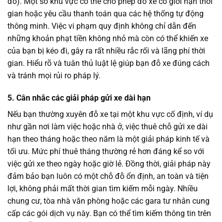
đỗ). Một số khu vực có thể cho phép đỗ xe có giới hạn thời
gian hoặc yêu cầu thanh toán qua các hệ thống tự động
thông minh. Việc vi phạm quy định không chỉ dẫn đến
những khoản phạt tiền không nhỏ mà còn có thể khiến xe
của bạn bị kéo đi, gây ra rất nhiều rắc rối và lãng phí thời
gian. Hiểu rõ và tuân thủ luật lệ giúp bạn đỗ xe đúng cách
và tránh mọi rủi ro pháp lý.
5. Cân nhắc các giải pháp gửi xe dài hạn
Nếu bạn thường xuyên đỗ xe tại một khu vực cố định, ví dụ
như gần nơi làm việc hoặc nhà ở, việc thuê chỗ gửi xe dài
hạn theo tháng hoặc theo năm là một giải pháp kinh tế và
tối ưu. Mức phí thuê tháng thường rẻ hơn đáng kể so với
việc gửi xe theo ngày hoặc giờ lẻ. Đồng thời, giải pháp này
đảm bảo bạn luôn có một chỗ đỗ ổn định, an toàn và tiện
lợi, không phải mất thời gian tìm kiếm mỗi ngày. Nhiều
chung cư, tòa nhà văn phòng hoặc các gara tư nhân cung
cấp các gói dịch vụ này. Bạn có thể tìm kiếm thông tin trên