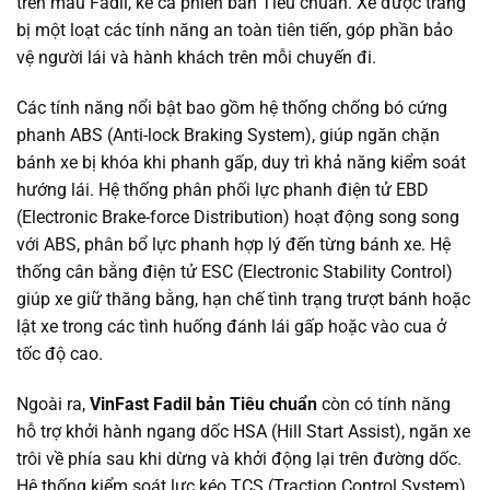
trên mẫu Fadil, kể cả phiên bản Tiêu chuẩn. Xe được trang
bị một loạt các tính năng an toàn tiên tiến, góp phần bảo
vệ người lái và hành khách trên mỗi chuyến đi.
Các tính năng nổi bật bao gồm hệ thống chống bó cứng
phanh ABS (Anti-lock Braking System), giúp ngăn chặn
bánh xe bị khóa khi phanh gấp, duy trì khả năng kiểm soát
hướng lái. Hệ thống phân phối lực phanh điện tử EBD
(Electronic Brake-force Distribution) hoạt động song song
với ABS, phân bổ lực phanh hợp lý đến từng bánh xe. Hệ
thống cân bằng điện tử ESC (Electronic Stability Control)
giúp xe giữ thăng bằng, hạn chế tình trạng trượt bánh hoặc
lật xe trong các tình huống đánh lái gấp hoặc vào cua ở
tốc độ cao.
Ngoài ra,
VinFast Fadil bản Tiêu chuẩn
còn có tính năng
hỗ trợ khởi hành ngang dốc HSA (Hill Start Assist), ngăn xe
trôi về phía sau khi dừng và khởi động lại trên đường dốc.
Hệ thống kiểm soát lực kéo TCS (Traction Control System)