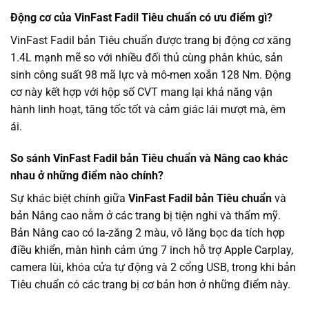
Động cơ của VinFast Fadil Tiêu chuẩn có ưu điểm gì?
VinFast Fadil bản Tiêu chuẩn được trang bị động cơ xăng
1.4L mạnh mẽ so với nhiều đối thủ cùng phân khúc, sản
sinh công suất 98 mã lực và mô-men xoắn 128 Nm. Động
cơ này kết hợp với hộp số CVT mang lại khả năng vận
hành linh hoạt, tăng tốc tốt và cảm giác lái mượt mà, êm
ái.
So sánh VinFast Fadil bản Tiêu chuẩn và Nâng cao khác
nhau ở những điểm nào chính?
Sự khác biệt chính giữa
VinFast Fadil bản Tiêu chuẩn
và
bản Nâng cao nằm ở các trang bị tiện nghi và thẩm mỹ.
Bản Nâng cao có la-zăng 2 màu, vô lăng bọc da tích hợp
điều khiển, màn hình cảm ứng 7 inch hỗ trợ Apple Carplay,
camera lùi, khóa cửa tự động và 2 cổng USB, trong khi bản
Tiêu chuẩn có các trang bị cơ bản hơn ở những điểm này.