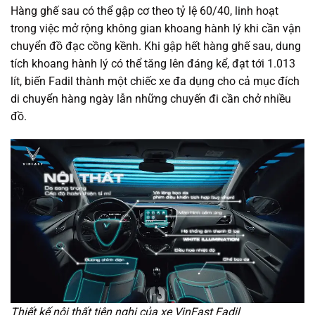
Hàng ghế sau có thể gập cơ theo tỷ lệ 60/40, linh hoạt
trong việc mở rộng không gian khoang hành lý khi cần vận
chuyển đồ đạc cồng kềnh. Khi gập hết hàng ghế sau, dung
tích khoang hành lý có thể tăng lên đáng kể, đạt tới 1.013
lít, biến Fadil thành một chiếc xe đa dụng cho cả mục đích
di chuyển hàng ngày lẫn những chuyến đi cần chở nhiều
đồ.
Thiết kế nội thất tiện nghi của xe VinFast Fadil