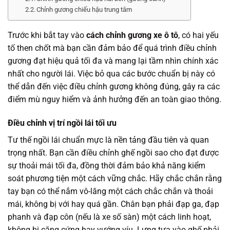
Chỉnh gương chiếu hậu trung tâm
Trước khi bắt tay vào
cách chỉnh gương xe ô tô
, có hai yếu
tố then chốt mà bạn cần đảm bảo để quá trình điều chỉnh
gương đạt hiệu quả tối đa và mang lại tầm nhìn chính xác
nhất cho người lái. Việc bỏ qua các bước chuẩn bị này có
thể dẫn đến việc điều chỉnh gương không đúng, gây ra các
điểm mù nguy hiểm và ảnh hưởng đến an toàn giao thông.
Điều chỉnh vị trí ngồi lái tối ưu
Tư thế ngồi lái chuẩn mực là nền tảng đầu tiên và quan
trọng nhất. Bạn cần điều chỉnh ghế ngồi sao cho đạt được
sự thoải mái tối đa, đồng thời đảm bảo khả năng kiểm
soát phương tiện một cách vững chắc. Hãy chắc chắn rằng
tay bạn có thể nắm vô-lăng một cách chắc chắn và thoải
mái, không bị với hay quá gần. Chân bạn phải đạp ga, đạp
phanh và đạp côn (nếu là xe số sàn) một cách linh hoạt,
không bị căng cứng hay vướng víu. Lưng tựa vào ghế phải