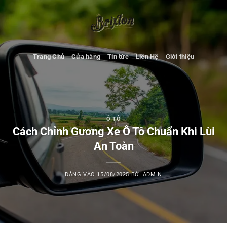
Bỏ
qua
nội
dung
Trang Chủ
Cửa hàng
Tin tức
Liên Hệ
Giới thiệu
Ô TÔ
Cách Chỉnh Gương Xe Ô Tô Chuẩn Khi Lùi
An Toàn
ĐĂNG VÀO
15/08/2025
BỞI
ADMIN