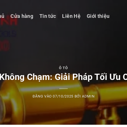
hủ
Cửa hàng
Tin tức
Liên Hệ
Giới thiệu
Ô TÔ
 Không Chạm: Giải Pháp Tối Ưu 
ĐĂNG VÀO
07/10/2025
BỞI
ADMIN