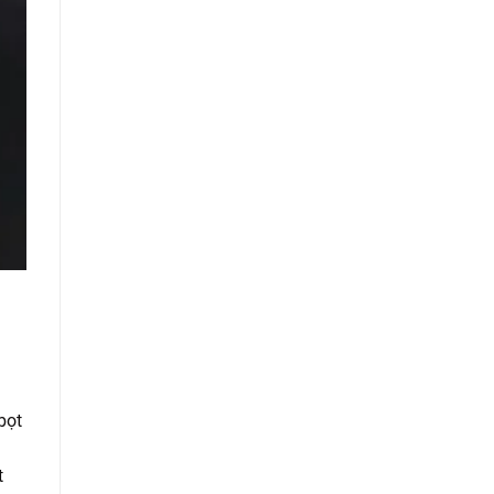
bọt
t