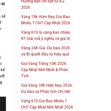
Hướng dẫn chi tiết từ A-Z
 tô
2026
t
n sẽ
Vàng 18k Hôm Nay Giá Bao
ế
Nhiêu 1 Chỉ? Cập Nhật 2026
n
Vàng 610 là vàng bao nhiêu
K? Giải mã ý nghĩa và giá trị
Vàng 24K Giá: Dự báo 2026
và Bí quyết đầu tư hiệu quả
i
Giá Vàng Trắng 10K 2026:
i
Cập Nhật Mới Nhất & Phân
 kể
Tích
vết
ng
Giá Vàng 18K Hiện Nay 2026:
Dự báo và Phân tích Chi tiết
Vàng 610 Giá Bao Nhiêu 1
Chỉ? Cập Nhật Mới Nhất 2026