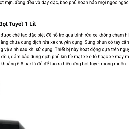
ớp bọt mịn, đồng đều và dày đặc, bao phủ hoàn hảo mọi ngóc ngác
ọt Tuyết 1 Lít
t được chế tạo đặc biệt để hỗ trợ quá trình rửa xe không chạm h
 dàng chứa dung dịch rửa xe chuyên dụng. Súng phun có tay cầ
vệ sinh sau khi sử dụng. Thiết bị này hoạt động dựa trên ngu
ồng đều, đảm bảo dung dịch phủ kín bề mặt xe ô tô hoặc xe máy m
g khoảng 6-8 bar là đủ để tạo ra hiệu ứng bọt tuyết mong muốn.