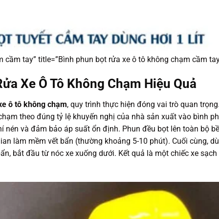
m cầm tay” title=”Bình phun bọt rửa xe ô tô không chạm cầm tay
Rửa Xe Ô Tô Không Chạm Hiệu Quả
 xe ô tô không chạm
, quy trình thực hiện đóng vai trò quan trọng
 chạm theo đúng tỷ lệ khuyến nghị của nhà sản xuất vào bình p
khí nén và đảm bảo áp suất ổn định. Phun đều bọt lên toàn bộ b
i gian làm mềm vết bẩn (thường khoảng 5-10 phút). Cuối cùng, d
bẩn, bắt đầu từ nóc xe xuống dưới. Kết quả là một chiếc xe sạch