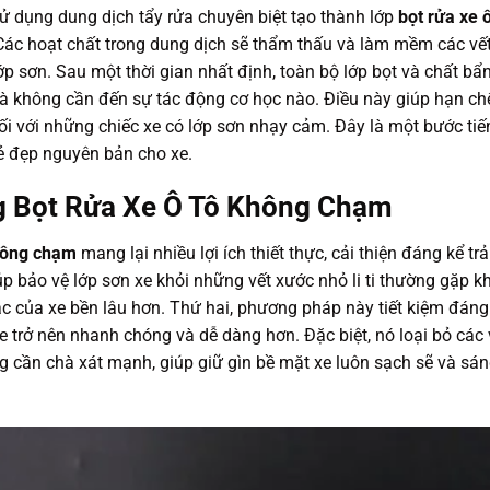
 dụng dung dịch tẩy rửa chuyên biệt tạo thành lớp
bọt rửa xe ô
Các hoạt chất trong dung dịch sẽ thẩm thấu và làm mềm các vế
p sơn. Sau một thời gian nhất định, toàn bộ lớp bọt và chất bẩ
à không cần đến sự tác động cơ học nào. Điều này giúp hạn ch
đối với những chiếc xe có lớp sơn nhạy cảm. Đây là một bước tiế
ẻ đẹp nguyên bản cho xe.
ng Bọt Rửa Xe Ô Tô Không Chạm
không chạm
mang lại nhiều lợi ích thiết thực, cải thiện đáng kể trả
úp bảo vệ lớp sơn xe khỏi những vết xước nhỏ li ti thường gặp kh
ắc của xe bền lâu hơn. Thứ hai, phương pháp này tiết kiệm đáng
xe trở nên nhanh chóng và dễ dàng hơn. Đặc biệt, nó loại bỏ các 
cần chà xát mạnh, giúp giữ gìn bề mặt xe luôn sạch sẽ và sá