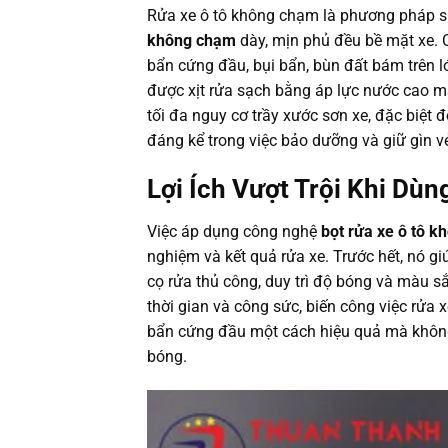
Rửa xe ô tô không chạm là phương pháp sử
không chạm
dày, mịn phủ đều bề mặt xe. 
bẩn cứng đầu, bụi bẩn, bùn đất bám trên lớ
được xịt rửa sạch bằng áp lực nước cao m
tối đa nguy cơ trầy xước sơn xe, đặc biệt 
đáng kể trong việc bảo dưỡng và giữ gìn v
Lợi Ích Vượt Trội Khi Dù
Việc áp dụng công nghệ
bọt rửa xe ô tô 
nghiệm và kết quả rửa xe. Trước hết, nó gi
cọ rửa thủ công, duy trì độ bóng và màu s
thời gian và công sức, biến công việc rửa 
bẩn cứng đầu một cách hiệu quả mà không 
bóng.