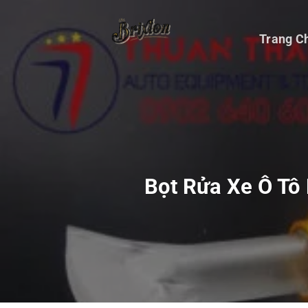
Bỏ
qua
Trang C
nội
dung
Bọt Rửa Xe Ô Tô