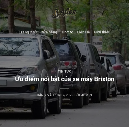
Bỏ
qua
nội
dung
Trang Chủ
Cửa hàng
Tin tức
Liên Hệ
Giới thiệu
TIN TỨC
Ưu điểm nổi bật của xe máy Brixton
ĐĂNG VÀO
13/07/2025
BỞI
ADMIN