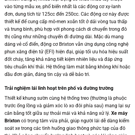
vào từng mẫu xe, phổ biến nhất là các động cơ xy-lanh
đơn, dung tích từ 125cc đến 250cc. Các động cơ này được
thiết kế để cung cấp mô-men xoắn tốt ở dải vòng tua thấp
và trung bình, phù hợp với phong cách di chuyển trong đô
thị cũng như những chuyến đi đường dài. Mặc dù mang
dáng vẻ cổ điển, động cơ Brixton vẫn ứng dụng công nghệ
phun xăng điện tử (EFI) hiện đại, giúp tối ưu hóa hiệu suất
đốt cháy, tăng khả năng tiết kiệm nhiên liệu và đáp ứng
tiêu chuẩn khí thải. Hệ thống làm mát bằng không khí hoặc
dầu đơn giản, đáng tin cậy và dễ bảo trì.
Trải nghiệm lái linh hoạt trên phố và đường trường
Thiết kế khung sườn cùng hệ thống treo (thường là phuộc
trước ống lồng và giảm xóc lò xo đôi phía sau) mang lại sự
cân bằng tốt giữa sự thoải mái và khả năng xử lý.
Xe máy
Brixton
có trọng tâm vừa phải, giúp người lái dễ dàng kiểm
soát xe trong các tình huống giao thông phức tạp của đô