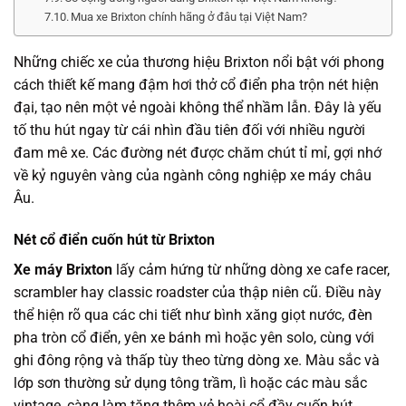
Mua xe Brixton chính hãng ở đâu tại Việt Nam?
Những chiếc xe của thương hiệu Brixton nổi bật với phong
cách thiết kế mang đậm hơi thở cổ điển pha trộn nét hiện
đại, tạo nên một vẻ ngoài không thể nhầm lẫn. Đây là yếu
tố thu hút ngay từ cái nhìn đầu tiên đối với nhiều người
đam mê xe. Các đường nét được chăm chút tỉ mỉ, gợi nhớ
về kỷ nguyên vàng của ngành công nghiệp xe máy châu
Âu.
Nét cổ điển cuốn hút từ Brixton
Xe máy Brixton
lấy cảm hứng từ những dòng xe cafe racer,
scrambler hay classic roadster của thập niên cũ. Điều này
thể hiện rõ qua các chi tiết như bình xăng giọt nước, đèn
pha tròn cổ điển, yên xe bánh mì hoặc yên solo, cùng với
ghi đông rộng và thấp tùy theo từng dòng xe. Màu sắc và
lớp sơn thường sử dụng tông trầm, lì hoặc các màu sắc
vintage, càng làm tăng thêm vẻ hoài cổ đầy cuốn hút.