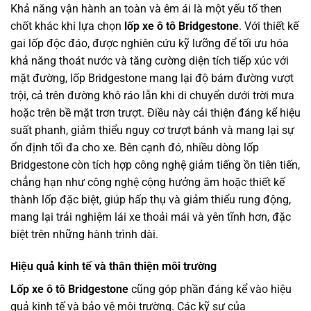
Khả năng vận hành an toàn và êm ái là một yếu tố then
chốt khác khi lựa chọn
lốp xe ô tô Bridgestone
. Với thiết kế
gai lốp độc đáo, được nghiên cứu kỹ lưỡng để tối ưu hóa
khả năng thoát nước và tăng cường diện tích tiếp xúc với
mặt đường, lốp Bridgestone mang lại độ bám đường vượt
trội, cả trên đường khô ráo lẫn khi di chuyển dưới trời mưa
hoặc trên bề mặt trơn trượt. Điều này cải thiện đáng kể hiệu
suất phanh, giảm thiểu nguy cơ trượt bánh và mang lại sự
ổn định tối đa cho xe. Bên cạnh đó, nhiều dòng lốp
Bridgestone còn tích hợp công nghệ giảm tiếng ồn tiên tiến,
chẳng hạn như công nghệ cộng hưởng âm hoặc thiết kế
thành lốp đặc biệt, giúp hấp thụ và giảm thiểu rung động,
mang lại trải nghiệm lái xe thoải mái và yên tĩnh hơn, đặc
biệt trên những hành trình dài.
Hiệu quả kinh tế và thân thiện môi trường
Lốp xe ô tô Bridgestone
cũng góp phần đáng kể vào hiệu
quả kinh tế và bảo vệ môi trường. Các kỹ sư của