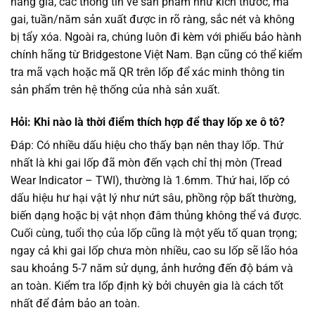
hàng giả, các thông tin về sản phẩm như kích thước, mã
gai, tuần/năm sản xuất được in rõ ràng, sắc nét và không
bị tẩy xóa. Ngoài ra, chúng luôn đi kèm với phiếu bảo hành
chính hãng từ Bridgestone Việt Nam. Bạn cũng có thể kiểm
tra mã vạch hoặc mã QR trên lốp để xác minh thông tin
sản phẩm trên hệ thống của nhà sản xuất.
Hỏi: Khi nào là thời điểm thích hợp để thay lốp xe ô tô?
Đáp: Có nhiều dấu hiệu cho thấy bạn nên thay lốp. Thứ
nhất là khi gai lốp đã mòn đến vạch chỉ thị mòn (Tread
Wear Indicator – TWI), thường là 1.6mm. Thứ hai, lốp có
dấu hiệu hư hại vật lý như nứt sâu, phồng rộp bất thường,
biến dạng hoặc bị vật nhọn đâm thủng không thể vá được.
Cuối cùng, tuổi thọ của lốp cũng là một yếu tố quan trọng;
ngay cả khi gai lốp chưa mòn nhiều, cao su lốp sẽ lão hóa
sau khoảng 5-7 năm sử dụng, ảnh hưởng đến độ bám và
an toàn. Kiểm tra lốp định kỳ bởi chuyên gia là cách tốt
nhất để đảm bảo an toàn.