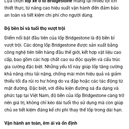
Lựa chọn
lốp xe ô tô Bridgestone
mang lại nhiều lợi ích
thiết thực, từ nâng cao hiệu suất vận hành đến đảm bảo
an toàn và tiết kiệm chi phí cho người dùng.
Độ bền bỉ và tuổi thọ vượt trội
Điểm nổi bật đầu tiên của lốp Bridgestone là độ bền bỉ
vượt trội. Các dòng lốp Bridgestone được sản xuất bằng
công nghệ tiên tiến hàng đầu thế giới, kết hợp vật liệu cao
cấp, bao gồm các hợp chất cao su độc quyền và cấu trúc
gia cường đặc biệt. Những yếu tố này giúp lốp tăng cường
khả năng chịu tải nặng, chống mài mòn hiệu quả và giảm
thiểu tối đa rủi ro hư hỏng do va đập hoặc các tác động từ
mặt đường. Đặc biệt, với điều kiện đường sá đa dạng và
phức tạp tại Việt Nam, độ bền của lốp Bridgestone càng trở
nên giá trị, không chỉ kéo dài tuổi thọ sử dụng mà còn giúp
chủ xe tiết kiệm đáng kể chi phí thay thế lốp trong dài hạn.
Vận hành an toàn, êm ái và ổn định