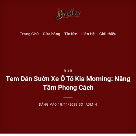
Bỏ
qua
nội
dung
Trang Chủ
Cửa hàng
Tin tức
Liên Hệ
Giới thiệu
Ô TÔ
Tem Dán Sườn Xe Ô Tô Kia Morning: Nâng
Tầm Phong Cách
ĐĂNG VÀO
18/11/2025
BỞI
ADMIN