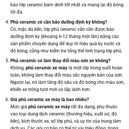
bảo lớp ceramic bám dính tốt nhất và mang lại độ bóng
tối đa.
Phủ ceramic có cần bảo dưỡng định kỳ không?
Có, mặc dù bền, lớp phủ ceramic vẫn cần được bảo
dưỡng định kỳ (khoảng 6-12 tháng một lần) bằng các
sản phẩm chuyên dụng để duy trì hiệu quả kỵ nước và
độ bóng, cũng như kiểm tra tổng thể tình trạng lớp phủ.
Phủ ceramic có làm thay đổi màu sơn xe không?
Không,
phủ ceramic xe máy
là một lớp trong suốt hoàn
toàn, không làm thay đổi màu sắc nguyên bản của sơn.
Ngược lại, nó làm tăng độ sâu và độ bóng cho màu sơn,
khiến xe trông tươi mới và lấp lánh hơn.
Giá phủ ceramic xe máy là bao nhiêu?
Mức giá
phủ ceramic xe máy
rất đa dạng, phụ thuộc
vào loại dung dịch ceramic (thương hiệu, xuất xứ, độ
bền), kích thước xe, số lớp phủ, và uy tín của trung tâm
dịch vụ. Các gói cơ bản có thể từ vài triệu đồng, trong