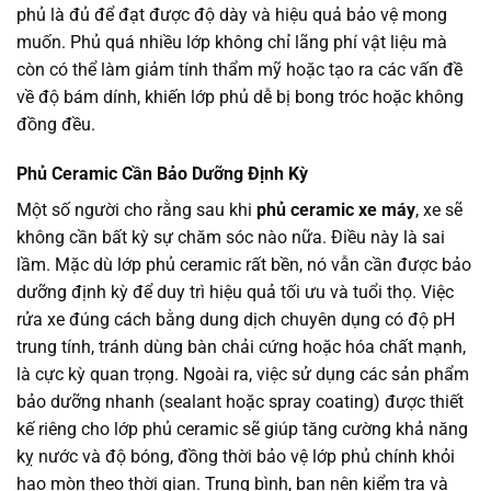
phủ là đủ để đạt được độ dày và hiệu quả bảo vệ mong
muốn. Phủ quá nhiều lớp không chỉ lãng phí vật liệu mà
còn có thể làm giảm tính thẩm mỹ hoặc tạo ra các vấn đề
về độ bám dính, khiến lớp phủ dễ bị bong tróc hoặc không
đồng đều.
Phủ Ceramic Cần Bảo Dưỡng Định Kỳ
Một số người cho rằng sau khi
phủ ceramic xe máy
, xe sẽ
không cần bất kỳ sự chăm sóc nào nữa. Điều này là sai
lầm. Mặc dù lớp phủ ceramic rất bền, nó vẫn cần được bảo
dưỡng định kỳ để duy trì hiệu quả tối ưu và tuổi thọ. Việc
rửa xe đúng cách bằng dung dịch chuyên dụng có độ pH
trung tính, tránh dùng bàn chải cứng hoặc hóa chất mạnh,
là cực kỳ quan trọng. Ngoài ra, việc sử dụng các sản phẩm
bảo dưỡng nhanh (sealant hoặc spray coating) được thiết
kế riêng cho lớp phủ ceramic sẽ giúp tăng cường khả năng
kỵ nước và độ bóng, đồng thời bảo vệ lớp phủ chính khỏi
hao mòn theo thời gian. Trung bình, bạn nên kiểm tra và