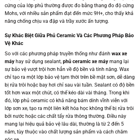
cứng của lớp phủ thường được đo bằng thang đo độ cứng
Mohs, với nhiều sản phẩm đạt đến mức 9H+, cho thấy khả
năng chống chịu va đập và trầy xước ấn tượng.
Sự Khác Biệt Giữa Phủ Ceramic Và Các Phương Pháp Bảo
Vệ Khác
So với các phương pháp truyền thống như đánh
wax xe
máy
hay sử dụng sealant,
phủ ceramic xe máy
mang lại
sự bảo vệ vượt trội hơn hẳn về độ bền và tính năng. Wax
chỉ tạo ra một lớp bảo vệ tạm thời trên bề mặt sơn, dễ dàng
bị rửa trôi hoặc bay hơi chỉ sau vài tuần. Sealant có độ bền
tốt hơn wax một chút, có thể kéo dài vài tháng. Trong khi
đó, lớp phủ ceramic có khả năng bám dính vĩnh viễn với
lớp sơn xe, tạo ra một liên kết hóa học không thể bị rửa trôi
bởi nước hoặc các chất tẩy rửa thông thường. Điều này
mang lại hiệu quả bảo vệ lâu dài, thường là từ 2 đến 5
năm, tùy thuộc vào chất lượng sản phẩm và cách chăm
sóc xe.