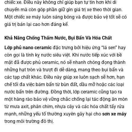
chiếc xe. Điều này không chỉ giúp bạn tự tin hơn khi di
chuyển mà còn góp phần giữ gìn giá trị xe theo thời gian.
Một chiếc xe máy luôn sáng bóng và được bảo vệ tốt sẽ có
giá trị bán lại cao hơn đáng kể.
Khả Năng Chống Thấm Nước, Bụi Bẩn Và Hóa Chất
Lớp phủ nano ceramic
đặc trưng bởi hiệu ứng “lá sen” hay
còn gọi là tính kỵ nước siêu việt. Khi nước tiếp xúc với bề
mặt đã được phủ ceramic, nó sẽ nhanh chóng đọng thành
những hạt tròn và trượt đi dễ dàng, mang theo bụi bẩn và
các tạp chất khác. Điều này giúp xe luôn sạch sẽ hơn, hạn
chế tối đa việc bám bẩn từ bùn đất, dầu mỡ hoặc các loại
nước bẩn trên đường. Đồng thời, lớp ceramic cũng tạo ra
một hàng rào bảo vệ vững chắc chống lại tác động ăn mòn
từ mưa axit, phân chim, nhựa cây và các hóa chất tẩy rửa
mạnh, những yếu tố thường xuyên gây hại cho
sơn xe máy
trong môi trường đô thị.