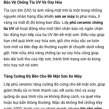
Bảo Vệ Chống Tia UV Và Oxy Hóa
Tia cực tím (UV) từ ánh nắng mặt trời là một trong những
nguyên nhân hàng đầu khiến
sơn xe máy
bị phai màu, ố
vàng và mất đi độ bóng ban đầu. Lớp
phủ ceramic chống
tia UV
sẽ hoạt động như một tấm chắn bảo vệ, ngăn chặn
tác động trực tiếp của tia UV lên bề mặt sơn. Điều này giúp
hạn chế quá trình oxy hóa sơn, giữ cho màu sắc xe luôn
tươi mới và bền đẹp dù thường xuyên di chuyển dưới nắng
gắt. Hơn nữa, khả năng chống lại sự oxy hóa cũng giúp
kéo dài tuổi thọ của lớp sơn, tránh tình trạng sơn bị bong
tróc hay nứt nẻ sớm.
Tăng Cường Độ Bền Cho Bề Mặt Sơn Xe Máy
Lớp phủ ceramic tăng cường độ cứng cho bề mặt sơn, giúp
giảm thiểu rủi ro hình thành các vết xước nhỏ và xoáy
quầng do quá trình rửa xe không đúng cách, va quẹt nhẹ
hoặc bụi bẩn thông thường. Mặc dù không thể chống trầy
xước 100% trước các va chạm mạnh, nhưng
lớp phủ gốm