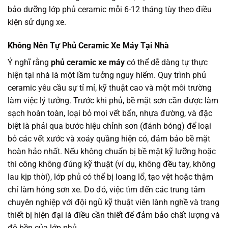
bảo dưỡng lớp phủ ceramic mỗi 6-12 tháng tùy theo điều
kiện sử dụng xe.
Không Nên Tự Phủ Ceramic Xe Máy Tại Nhà
Ý nghĩ rằng
phủ ceramic xe máy
có thể dễ dàng tự thực
hiện tại nhà là một lầm tưởng nguy hiểm. Quy trình phủ
ceramic yêu cầu sự tỉ mỉ, kỹ thuật cao và một môi trường
làm việc lý tưởng. Trước khi phủ, bề mặt sơn cần được làm
sạch hoàn toàn, loại bỏ mọi vết bẩn, nhựa đường, và đặc
biệt là phải qua bước hiệu chỉnh sơn (đánh bóng) để loại
bỏ các vết xước và xoáy quầng hiện có, đảm bảo bề mặt
hoàn hảo nhất. Nếu không chuẩn bị bề mặt kỹ lưỡng hoặc
thi công không đúng kỹ thuật (ví dụ, không đều tay, không
lau kịp thời), lớp phủ có thể bị loang lổ, tạo vệt hoặc thậm
chí làm hỏng sơn xe. Do đó, việc tìm đến các trung tâm
chuyên nghiệp với đội ngũ kỹ thuật viên lành nghề và trang
thiết bị hiện đại là điều cần thiết để đảm bảo chất lượng và
độ bền của lớp phủ.