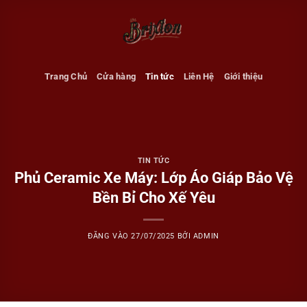
Bỏ
qua
nội
dung
Trang Chủ
Cửa hàng
Tin tức
Liên Hệ
Giới thiệu
TIN TỨC
Phủ Ceramic Xe Máy: Lớp Áo Giáp Bảo Vệ
Bền Bỉ Cho Xế Yêu
ĐĂNG VÀO
27/07/2025
BỞI
ADMIN