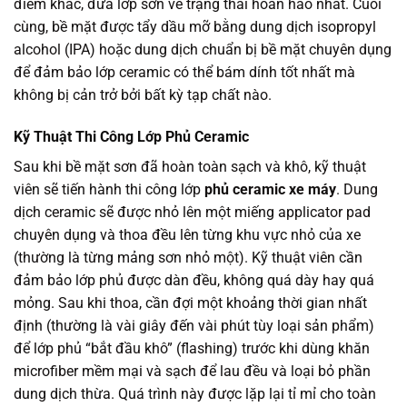
điểm khác, đưa lớp sơn về trạng thái hoàn hảo nhất. Cuối
cùng, bề mặt được tẩy dầu mỡ bằng dung dịch isopropyl
alcohol (IPA) hoặc dung dịch chuẩn bị bề mặt chuyên dụng
để đảm bảo lớp ceramic có thể bám dính tốt nhất mà
không bị cản trở bởi bất kỳ tạp chất nào.
Kỹ Thuật Thi Công Lớp Phủ Ceramic
Sau khi bề mặt sơn đã hoàn toàn sạch và khô, kỹ thuật
viên sẽ tiến hành thi công lớp
phủ ceramic xe máy
. Dung
dịch ceramic sẽ được nhỏ lên một miếng applicator pad
chuyên dụng và thoa đều lên từng khu vực nhỏ của xe
(thường là từng mảng sơn nhỏ một). Kỹ thuật viên cần
đảm bảo lớp phủ được dàn đều, không quá dày hay quá
mỏng. Sau khi thoa, cần đợi một khoảng thời gian nhất
định (thường là vài giây đến vài phút tùy loại sản phẩm)
để lớp phủ “bắt đầu khô” (flashing) trước khi dùng khăn
microfiber mềm mại và sạch để lau đều và loại bỏ phần
dung dịch thừa. Quá trình này được lặp lại tỉ mỉ cho toàn