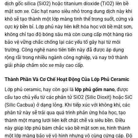
dịch gốc silica (SiO2) hoặc titanium dioxide (TiO2) lên bề
mặt sơn xe. Các hạt nano siêu nhỏ trong dung dịch này khi
khô sẽ tạo thành một lớp màng tinh thể trong suốt, cứng và
cực kỳ bền bỉ. Lớp phủ này liên kết hóa học với bề mặt sơn,
không chỉ tạo độ bóng sâu mà còn cung cấp một hàng rào
bảo vệ vững chắc chống lại các yếu tố gây hại từ môi
trường. Công nghệ nano tiên tiến này đã được áp dụng
rộng rãi trong nhiều ngành công nghiệp, và nay trở thành
giải pháp chăm sóc xe máy cao cấp.
Thành Phần Và Cơ Chế Hoạt Động Của Lớp Phủ Ceramic
Lớp phủ ceramic, hay còn gọi là
lớp phủ gốm nano
, được
cấu tạo chủ yếu từ các phân tử SiO2 (Silic Dioxit) hoặc SiC
(Silic Cacbua) ở dạng lỏng. Khi tiếp xúc với không khí, các
phân tử này sẽ trải qua quá trình phản ứng hóa học, tạo
thành một mạng lưới liên kết chặt chẽ và siêu bền. Điều
này giúp lớp phủ bám chắc vào bề mặt sơn xe, hình thành
một lớp màng bảo vệ vô hình nhưng vô cùng cứng cáp. Độ