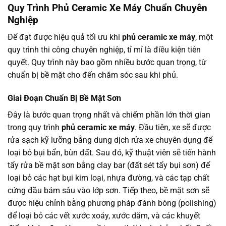
Quy Trình Phủ Ceramic Xe Máy Chuẩn Chuyên
Nghiệp
Để đạt được hiệu quả tối ưu khi
phủ ceramic xe máy
, một
quy trình thi công chuyên nghiệp, tỉ mỉ là điều kiện tiên
quyết. Quy trình này bao gồm nhiều bước quan trọng, từ
chuẩn bị bề mặt cho đến chăm sóc sau khi phủ.
Giai Đoạn Chuẩn Bị Bề Mặt Sơn
Đây là bước quan trọng nhất và chiếm phần lớn thời gian
trong quy trình
phủ ceramic xe máy
. Đầu tiên, xe sẽ được
rửa sạch kỹ lưỡng bằng dung dịch rửa xe chuyên dụng để
loại bỏ bụi bẩn, bùn đất. Sau đó, kỹ thuật viên sẽ tiến hành
tẩy rửa bề mặt sơn bằng clay bar (đất sét tẩy bụi sơn) để
loại bỏ các hạt bụi kim loại, nhựa đường, và các tạp chất
cứng đầu bám sâu vào lớp sơn. Tiếp theo, bề mặt sơn sẽ
được hiệu chỉnh bằng phương pháp đánh bóng (polishing)
để loại bỏ các vết xước xoáy, xước dăm, và các khuyết