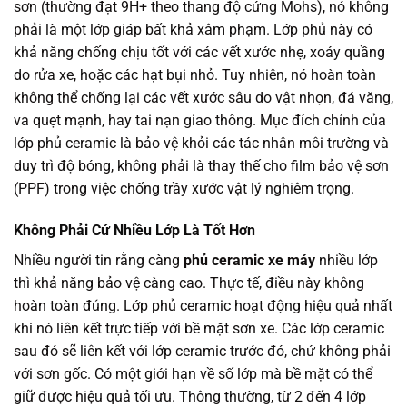
sơn (thường đạt 9H+ theo thang độ cứng Mohs), nó không
phải là một lớp giáp bất khả xâm phạm. Lớp phủ này có
khả năng chống chịu tốt với các vết xước nhẹ, xoáy quầng
do rửa xe, hoặc các hạt bụi nhỏ. Tuy nhiên, nó hoàn toàn
không thể chống lại các vết xước sâu do vật nhọn, đá văng,
va quẹt mạnh, hay tai nạn giao thông. Mục đích chính của
lớp phủ ceramic là bảo vệ khỏi các tác nhân môi trường và
duy trì độ bóng, không phải là thay thế cho film bảo vệ sơn
(PPF) trong việc chống trầy xước vật lý nghiêm trọng.
Không Phải Cứ Nhiều Lớp Là Tốt Hơn
Nhiều người tin rằng càng
phủ ceramic xe máy
nhiều lớp
thì khả năng bảo vệ càng cao. Thực tế, điều này không
hoàn toàn đúng. Lớp phủ ceramic hoạt động hiệu quả nhất
khi nó liên kết trực tiếp với bề mặt sơn xe. Các lớp ceramic
sau đó sẽ liên kết với lớp ceramic trước đó, chứ không phải
với sơn gốc. Có một giới hạn về số lớp mà bề mặt có thể
giữ được hiệu quả tối ưu. Thông thường, từ 2 đến 4 lớp