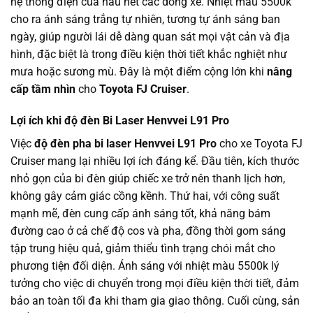
hệ thống điện của hầu hết các dòng xe. Nhiệt màu 5500k
cho ra ánh sáng trắng tự nhiên, tương tự ánh sáng ban
ngày, giúp người lái dễ dàng quan sát mọi vật cản và địa
hình, đặc biệt là trong điều kiện thời tiết khắc nghiệt như
mưa hoặc sương mù. Đây là một điểm cộng lớn khi
nâng
cấp tầm nhìn
cho
Toyota FJ Cruiser
.
Lợi ích khi độ đèn Bi Laser Henvvei L91 Pro
Việc
độ đèn pha bi laser Henvvei L91 Pro
cho xe Toyota FJ
Cruiser mang lại nhiều lợi ích đáng kể. Đầu tiên, kích thước
nhỏ gọn của bi đèn giúp chiếc xe trở nên thanh lịch hơn,
không gây cảm giác cồng kềnh. Thứ hai, với công suất
mạnh mẽ, đèn cung cấp ánh sáng tốt, khả năng bám
đường cao ở cả chế độ cos và pha, đồng thời gom sáng
tập trung hiệu quả, giảm thiểu tình trạng chói mắt cho
phương tiện đối diện. Ánh sáng với nhiệt màu 5500k lý
tưởng cho việc di chuyển trong mọi điều kiện thời tiết, đảm
bảo an toàn tối đa khi tham gia giao thông. Cuối cùng, sản