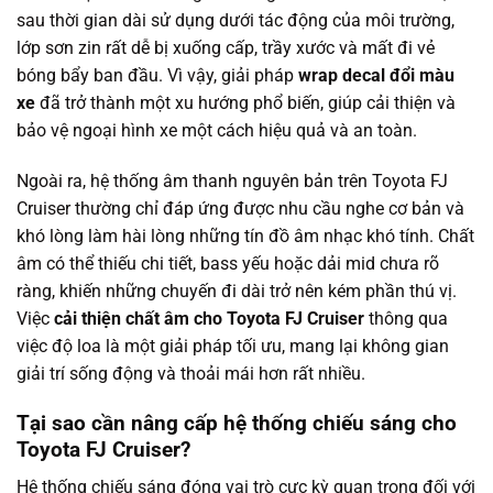
sau thời gian dài sử dụng dưới tác động của môi trường,
lớp sơn zin rất dễ bị xuống cấp, trầy xước và mất đi vẻ
bóng bẩy ban đầu. Vì vậy, giải pháp
wrap decal đổi màu
xe
đã trở thành một xu hướng phổ biến, giúp cải thiện và
bảo vệ ngoại hình xe một cách hiệu quả và an toàn.
Ngoài ra, hệ thống âm thanh nguyên bản trên Toyota FJ
Cruiser thường chỉ đáp ứng được nhu cầu nghe cơ bản và
khó lòng làm hài lòng những tín đồ âm nhạc khó tính. Chất
âm có thể thiếu chi tiết, bass yếu hoặc dải mid chưa rõ
ràng, khiến những chuyến đi dài trở nên kém phần thú vị.
Việc
cải thiện chất âm cho Toyota FJ Cruiser
thông qua
việc độ loa là một giải pháp tối ưu, mang lại không gian
giải trí sống động và thoải mái hơn rất nhiều.
Tại sao cần nâng cấp hệ thống chiếu sáng cho
Toyota FJ Cruiser?
Hệ thống chiếu sáng đóng vai trò cực kỳ quan trọng đối với