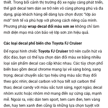
thiết. Trong bối cảnh thị trường độ xe ngày càng phát triển,
thế giới decal tem dán xe trở nên vô cùng phong phú và đa
dạng, giúp khách hàng dễ dàng lựa chọn được “lớp áo
mới” tinh tế và phù hợp với phong cách riêng của mình.
Phương pháp
wrap decal đổi màu sơn xe
không chỉ làm
mới diện mạo mà còn bảo vệ lớp sơn zin hiệu quả.
Các loại decal phổ biến cho Toyota FJ Cruiser
Để ngoại hình chiếc
Toyota FJ Cruiser
trở nên cuốn hút và
độc đáo, bạn có thể lựa chọn dán đổi màu xe bằng nhiều
loại sản phẩm decal cao cấp khác nhau. Các tùy chọn phổ
biến bao gồm decal chrome mang lại vẻ sáng bóng, sang
trọng; decal chuyển sắc tạo hiệu ứng màu sắc thay đổi
theo góc nhìn; decal carbon với họa tiết sợi carbon thể
thao; decal candy với màu sắc tươi sáng, ngọt ngào; decal
nhôm xước hoặc nhôm mờ mang đến sự cứng cáp, mạnh
mẽ. Ngoài ra, việc dán tem sport, tem cam đen, tem vàng
đen, hay tem xanh đen cũng là những lựa chọn tuyệt vời