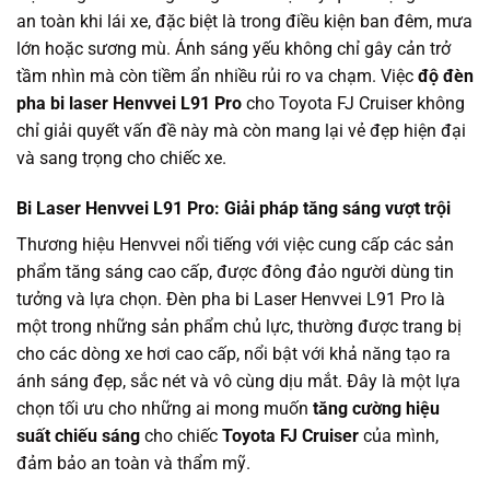
an toàn khi lái xe, đặc biệt là trong điều kiện ban đêm, mưa
lớn hoặc sương mù. Ánh sáng yếu không chỉ gây cản trở
tầm nhìn mà còn tiềm ẩn nhiều rủi ro va chạm. Việc
độ đèn
pha bi laser Henvvei L91 Pro
cho Toyota FJ Cruiser không
chỉ giải quyết vấn đề này mà còn mang lại vẻ đẹp hiện đại
và sang trọng cho chiếc xe.
Bi Laser Henvvei L91 Pro: Giải pháp tăng sáng vượt trội
Thương hiệu Henvvei nổi tiếng với việc cung cấp các sản
phẩm tăng sáng cao cấp, được đông đảo người dùng tin
tưởng và lựa chọn. Đèn pha bi Laser Henvvei L91 Pro là
một trong những sản phẩm chủ lực, thường được trang bị
cho các dòng xe hơi cao cấp, nổi bật với khả năng tạo ra
ánh sáng đẹp, sắc nét và vô cùng dịu mắt. Đây là một lựa
chọn tối ưu cho những ai mong muốn
tăng cường hiệu
suất chiếu sáng
cho chiếc
Toyota FJ Cruiser
của mình,
đảm bảo an toàn và thẩm mỹ.