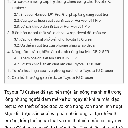
Tại sao cần nâng cấp hệ thống chiếu sáng cho Toyota FJ
Cruiser?
Bi Laser Henvvei L91 Pro: Giải pháp tăng sáng vượt trội
Cấu tạo và hiệu suất của Bi Laser Henvvei L91 Pro
Lợi ích khi độ đèn Bi Laser Henvvei L91 Pro
Biến hóa ngoại thất với dịch vụ wrap decal đổi màu xe
Các loại decal phổ biến cho Toyota FJ Cruiser
Ưu điểm vượt trội của phương pháp wrap decal
Nâng tầm trải nghiệm âm thanh cùng loa Mid DB 2.5FR
Khám phá chi tiết loa Mid DB 2.5FR
Lợi ích khi cải thiện chất âm cho Toyota FJ Cruiser
Tối ưu hóa hiệu suất và phong cách cho Toyota FJ Cruiser
Câu hỏi thường gặp về độ xe Toyota FJ Cruiser
Toyota FJ Cruiser đã tạo nên một làn sóng mạnh mẽ trong
lòng những người đam mê xe hơi ngay từ khi ra mắt, đặc
biệt là với thiết kế độc đáo và khả năng vận hành linh hoạt.
Mặc dù được sản xuất và phân phối rộng rãi tại nhiều thị
trường, tổng thể ngoại thất và nội thất của mẫu xe này đều
được đánh giá cao về độ hoàn thiện. Tuy nhiên, như bất kỳ