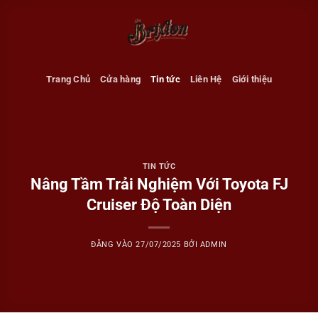
Bỏ
qua
nội
dung
Trang Chủ
Cửa hàng
Tin tức
Liên Hệ
Giới thiệu
TIN TỨC
Nâng Tầm Trải Nghiệm Với Toyota FJ
Cruiser Độ Toàn Diện
ĐĂNG VÀO
27/07/2025
BỞI
ADMIN