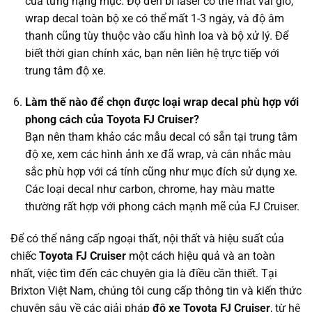
của từng hạng mục. Độ đèn bi laser có thể mất vài giờ,
wrap decal toàn bộ xe có thể mất 1-3 ngày, và độ âm
thanh cũng tùy thuộc vào cấu hình loa và bộ xử lý. Để
biết thời gian chính xác, bạn nên liên hệ trực tiếp với
trung tâm độ xe.
Làm thế nào để chọn được loại wrap decal phù hợp với
phong cách của Toyota FJ Cruiser?
Bạn nên tham khảo các mẫu decal có sẵn tại trung tâm
độ xe, xem các hình ảnh xe đã wrap, và cân nhắc màu
sắc phù hợp với cá tính cũng như mục đích sử dụng xe.
Các loại decal như carbon, chrome, hay màu matte
thường rất hợp với phong cách mạnh mẽ của FJ Cruiser.
Để có thể nâng cấp ngoại thất, nội thất và hiệu suất của
chiếc
Toyota FJ Cruiser
một cách hiệu quả và an toàn
nhất, việc tìm đến các chuyên gia là điều cần thiết. Tại
Brixton Việt Nam, chúng tôi cung cấp thông tin và kiến thức
chuyên sâu về các giải pháp
độ xe Toyota FJ Cruiser
, từ hệ