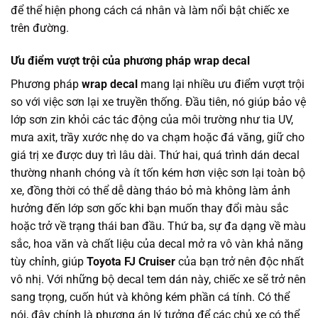
để thể hiện phong cách cá nhân và làm nổi bật chiếc xe
trên đường.
Ưu điểm vượt trội của phương pháp wrap decal
Phương pháp
wrap decal
mang lại nhiều ưu điểm vượt trội
so với việc sơn lại xe truyền thống. Đầu tiên, nó giúp bảo vệ
lớp sơn zin khỏi các tác động của môi trường như tia UV,
mưa axit, trầy xước nhẹ do va chạm hoặc đá văng, giữ cho
giá trị xe được duy trì lâu dài. Thứ hai, quá trình dán decal
thường nhanh chóng và ít tốn kém hơn việc sơn lại toàn bộ
xe, đồng thời có thể dễ dàng tháo bỏ mà không làm ảnh
hưởng đến lớp sơn gốc khi bạn muốn thay đổi màu sắc
hoặc trở về trạng thái ban đầu. Thứ ba, sự đa dạng về màu
sắc, hoa văn và chất liệu của decal mở ra vô vàn khả năng
tùy chỉnh, giúp
Toyota FJ Cruiser
của bạn trở nên độc nhất
vô nhị. Với những bộ decal tem dán này, chiếc xe sẽ trở nên
sang trọng, cuốn hút và không kém phần cá tính. Có thể
nói, đây chính là phương án lý tưởng để các chủ xe có thể