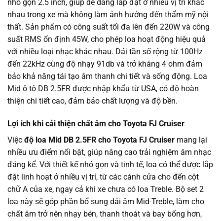
nhỏ gọn 2.5 inch, giúp dễ dàng lắp đặt ở nhiều vị trí khác
nhau trong xe mà không làm ảnh hưởng đến thẩm mỹ nội
thất. Sản phẩm có công suất tối đa lên đến 220W và công
suất RMS ổn định 45W, cho phép loa hoạt động hiệu quả
với nhiều loại nhạc khác nhau. Dải tần số rộng từ 100Hz
đến 22kHz cùng độ nhạy 91db và trở kháng 4 ohm đảm
bảo khả năng tái tạo âm thanh chi tiết và sống động. Loa
Mid ô tô DB 2.5FR được nhập khẩu từ USA, có độ hoàn
thiện chi tiết cao, đảm bảo chất lượng và độ bền.
Lợi ích khi cải thiện chất âm cho Toyota FJ Cruiser
Việc
độ loa Mid DB 2.5FR cho Toyota FJ Cruiser
mang lại
nhiều ưu điểm nổi bật, giúp nâng cao trải nghiệm âm nhạc
đáng kể. Với thiết kế nhỏ gọn và tinh tế, loa có thể được lắp
đặt linh hoạt ở nhiều vị trí, từ các cánh cửa cho đến cột
chữ A của xe, ngay cả khi xe chưa có loa Treble. Bộ set 2
loa này sẽ góp phần bổ sung dải âm Mid-Treble, làm cho
chất âm trở nên nhạy bén, thanh thoát và bay bổng hơn,