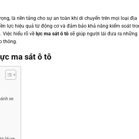
rọng, là nền tảng cho sự an toàn khi di chuyển trên mọi loại địa
yền lực hiệu quả từ động cơ và đảm bảo khả năng kiểm soát tr
. Việc hiểu rõ về
lực ma sát ô tô
sẽ giúp người lái đưa ra những
o thông.
lực ma sát ô tô
bánh xe
n lái xe