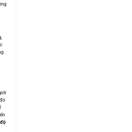
động
,
ác
ng
iới
 đó
ể
yến
độ