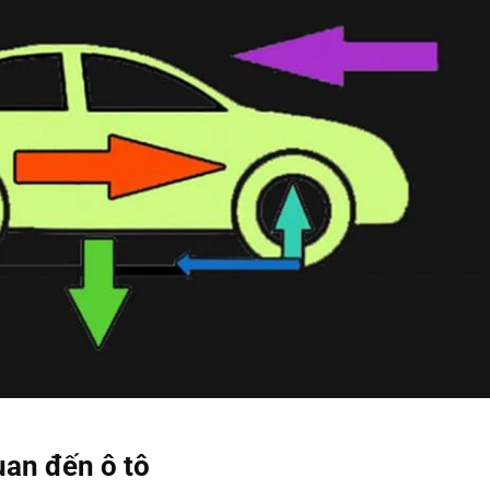
uan đến ô tô