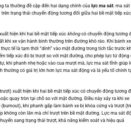
ng ta thường đề cập đến hai dạng chính của
lực ma sát
: ma sát
trên trạng thái chuyển động tương đối giữa hai bề mặt tiếp xúc
 xuất hiện khi hai bề mặt tiếp xúc
không
có chuyển động tương 
hất khi xe vận hành bình thường trên đường khô ráo. Khi bánh xe
thực tế là tạm thời “dính” vào mặt đường trong tích tắc trước kh
ểm tiếp xúc đó bị trượt so với mặt đường, cho phép lực từ động
tự, khi phanh nhẹ hoặc vào cua mượt mà, lực ma sát tĩnh giúp 
h thường có giá trị lớn hơn lực ma sát động và là yếu tố chính t
trượt) xuất hiện khi hai bề mặt tiếp xúc có chuyển động tương đ
t hoặc quay tròn tại chỗ so với mặt đường. Điều này xảy ra khi xe
 (burnout), khi phanh gấp làm bánh xe bị khóa cứng và trượt (tr
 lốp không còn lăn mà chỉ trượt trên bề mặt đường. Lực ma sát đ
chuyển sang trạng thái trượt, khả năng kiểm soát và hiệu quả