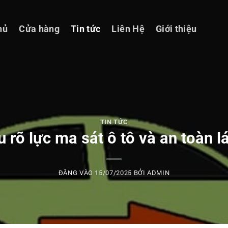
hủ
Cửa hàng
Tin tức
Liên Hệ
Giới thiệu
TIN TỨC
u rõ lực ma sát ô tô và an toàn lá
ĐĂNG VÀO
15/07/2025
BỞI
ADMIN