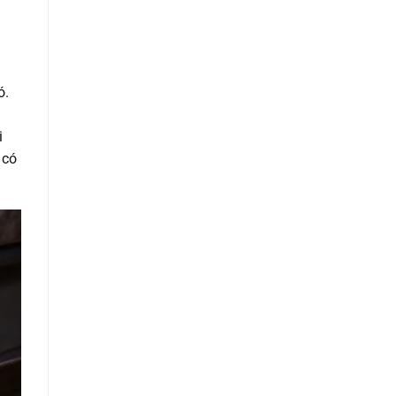
ó.
i
 có