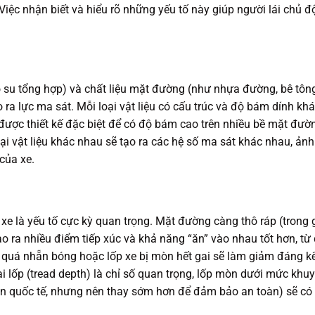
Việc nhận biết và hiểu rõ những yếu tố này giúp người lái chủ 
ao su tổng hợp) và chất liệu mặt đường (như nhựa đường, bê tông
o ra lực ma sát. Mỗi loại vật liệu có cấu trúc và độ bám dính kh
được thiết kế đặc biệt để có độ bám cao trên nhiều bề mặt đườ
oại vật liệu khác nhau sẽ tạo ra các hệ số ma sát khác nhau, ảnh
của xe.
 là yếu tố cực kỳ quan trọng. Mặt đường càng thô ráp (trong g
o ra nhiều điểm tiếp xúc và khả năng “ăn” vào nhau tốt hơn, từ
g quá nhẵn bóng hoặc lốp xe bị mòn hết gai sẽ làm giảm đáng k
ai lốp (tread depth) là chỉ số quan trọng, lốp mòn dưới mức khu
n quốc tế, nhưng nên thay sớm hơn để đảm bảo an toàn) sẽ có