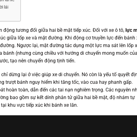
i lái
n động tương đối giữa hai bề mặt tiếp xúc. Đối với xe ô tô,
lực 
xúc giữa lốp xe và mặt đường. Khi động cơ truyền lực đến bánh 
 đường. Ngược lại, mặt đường tác dụng một lực ma sát lên lốp 
của bánh (nhưng cùng chiều với hướng di chuyển mong muốn củ
rước, tạo nên chuyển động tịnh tiến.
chỉ dừng lại ở việc giúp xe di chuyển. Nó còn là yếu tố quyết đị
 trượt bánh nguy hiểm khi tăng tốc, vào cua hay phanh gấp.
oát hoàn toàn, dẫn đến các tai nạn nghiêm trọng. Các nguyên n
đường bao gồm sự kết dính phân tử giữa hai bề mặt, độ nhám tự
tại khu vực tiếp xúc khi bánh xe lăn.