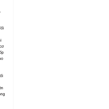
,
đối
i
 cơ
lốp
ạo
ối
ên
ộng