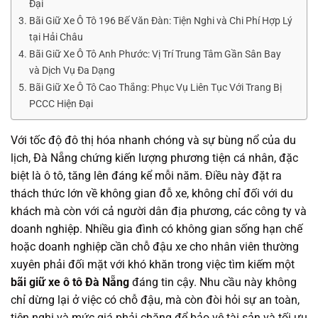
Đại
Bãi Giữ Xe Ô Tô 196 Bế Văn Đàn: Tiện Nghi và Chi Phí Hợp Lý
tại Hải Châu
Bãi Giữ Xe Ô Tô Anh Phước: Vị Trí Trung Tâm Gần Sân Bay
và Dịch Vụ Đa Dạng
Bãi Giữ Xe Ô Tô Cao Thắng: Phục Vụ Liên Tục Với Trang Bị
PCCC Hiện Đại
Với tốc độ đô thị hóa nhanh chóng và sự bùng nổ của du
lịch, Đà Nẵng chứng kiến lượng phương tiện cá nhân, đặc
biệt là ô tô, tăng lên đáng kể mỗi năm. Điều này đặt ra
thách thức lớn về không gian đỗ xe, không chỉ đối với du
khách mà còn với cả người dân địa phương, các công ty và
doanh nghiệp. Nhiều gia đình có không gian sống hạn chế
hoặc doanh nghiệp cần chỗ đậu xe cho nhân viên thường
xuyên phải đối mặt với khó khăn trong việc tìm kiếm một
bãi giữ xe ô tô Đà Nẵng
đáng tin cậy. Nhu cầu này không
chỉ dừng lại ở việc có chỗ đậu, mà còn đòi hỏi sự an toàn,
tiện nghi và mức giá phải chăng để bảo vệ tài sản và tối ưu