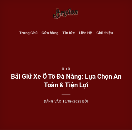
Bỏ
qua
nội
dung
Trang Chủ
Cửa hàng
Tin tức
Liên Hệ
Giới thiệu
Ô TÔ
Bãi Giữ Xe Ô Tô Đà Nẵng: Lựa Chọn An
Toàn & Tiện Lợi
ĐĂNG VÀO
18/09/2025
BỞI