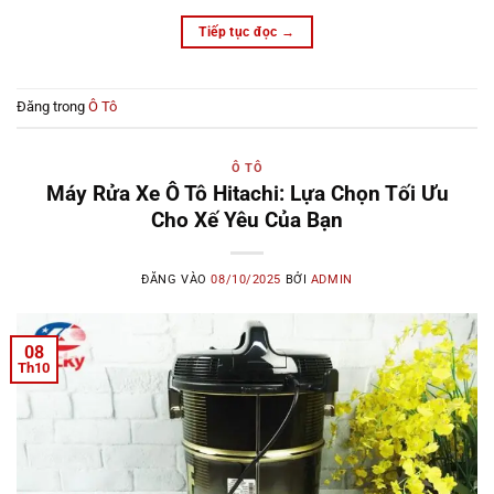
Tiếp tục đọc
→
Đăng trong
Ô Tô
Ô TÔ
Máy Rửa Xe Ô Tô Hitachi: Lựa Chọn Tối Ưu
Cho Xế Yêu Của Bạn
ĐĂNG VÀO
08/10/2025
BỞI
ADMIN
08
Th10