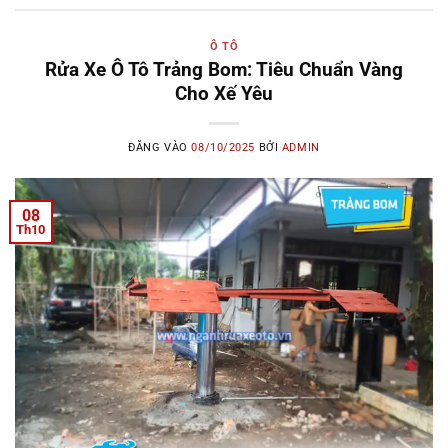
Ô TÔ
Rửa Xe Ô Tô Trảng Bom: Tiêu Chuẩn Vàng
Cho Xế Yêu
ĐĂNG VÀO
08/10/2025
BỞI
ADMIN
08
Th10