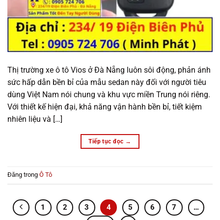
Thị trường xe ô tô Vios ở Đà Nẵng luôn sôi động, phản ánh
sức hấp dẫn bền bỉ của mẫu sedan này đối với người tiêu
dùng Việt Nam nói chung và khu vực miền Trung nói riêng.
Với thiết kế hiện đại, khả năng vận hành bền bỉ, tiết kiệm
nhiên liệu và […]
Tiếp tục đọc
→
Đăng trong
Ô Tô
1
2
3
4
5
6
7
…