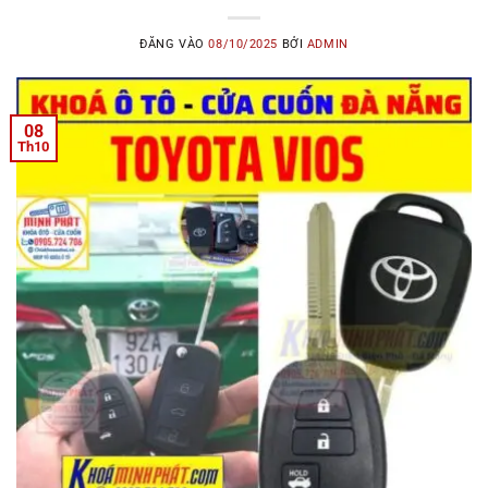
ĐĂNG VÀO
08/10/2025
BỞI
ADMIN
08
Th10