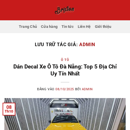
Bỏ
qua
nội
dung
Trang Chủ
Cửa hàng
Tin tức
Liên Hệ
Giới thiệu
LƯU TRỮ TÁC GIẢ:
ADMIN
Ô TÔ
Dán Decal Xe Ô Tô Đà Nẵng: Top 5 Địa Chỉ
Uy Tín Nhất
ĐĂNG VÀO
08/10/2025
BỞI
ADMIN
08
Th10