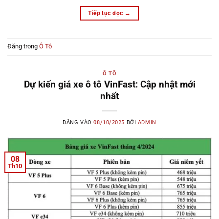
Tiếp tục đọc
→
Đăng trong
Ô Tô
Ô TÔ
Dự kiến giá xe ô tô VinFast: Cập nhật mới
nhất
ĐĂNG VÀO
08/10/2025
BỞI
ADMIN
08
Th10